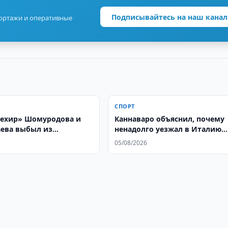
Подписывайтесь на наш канал
портажи и оперативные
СПОРТ
ехир» Шомуродова и
Каннаваро объяснил, почему
ева выбыл из
ненадолго уезжал в Италию
ов
после чемпионата мира
05/08/2026