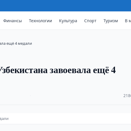
Финансы
Технологии
Культура
Спорт
Туризм
В 
ала ещё 4 медали
збекистана завоевала ещё 4
·
218
едали