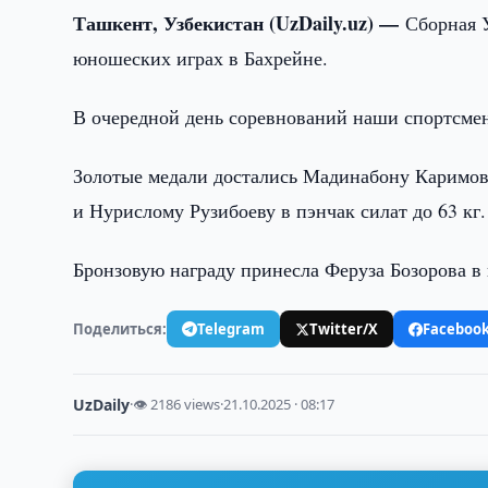
Ташкент, Узбекистан (UzDaily.uz) —
Сборная 
юношеских играх в Бахрейне.
В очередной день соревнований наши спортсмен
Золотые медали достались Мадинабону Каримово
и Нурислому Рузибоеву в пэнчак силат до 63 кг.
Бронзовую награду принесла Феруза Бозорова в п
Поделиться:
Telegram
Twitter/X
Faceboo
UzDaily
·
👁 2186 views
·
21.10.2025 · 08:17