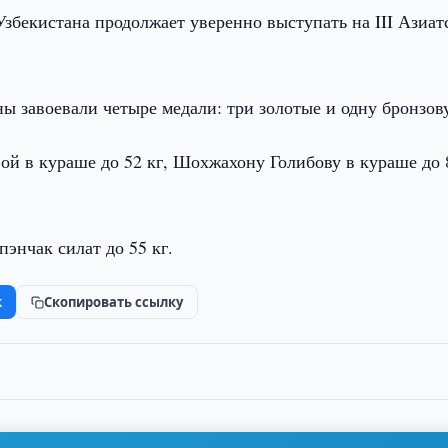
Узбекистана продолжает уверенно выступать на III Азиат
ы завоевали четыре медали: три золотые и одну бронзов
й в кураше до 52 кг, Шохжахону Голибову в кураше до 
энчак силат до 55 кг.
k
Скопировать ссылку