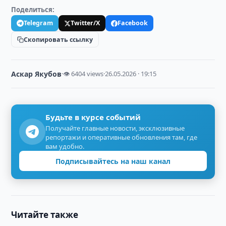
Поделиться:
Telegram
Twitter/X
Facebook
Скопировать ссылку
Аскар Якубов
·
👁 6404 views
·
26.05.2026 · 19:15
Будьте в курсе событий
Получайте главные новости, эксклюзивные
репортажи и оперативные обновления там, где
вам удобно.
Подписывайтесь на наш канал
Читайте также