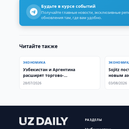
Будьте в курсе событий
Получайте главные новости, эксклюзивные ре
обновления там, где вам удобно.
Читайте также
ЭКОНОМИКА
ЭКОНОМИК
Узбекистан и Аргентина
Sojitz по
расширят торгово-
новым аэ
экономическое сотрудничество
28/07/2026
03/08/2026
РАЗДЕЛЫ