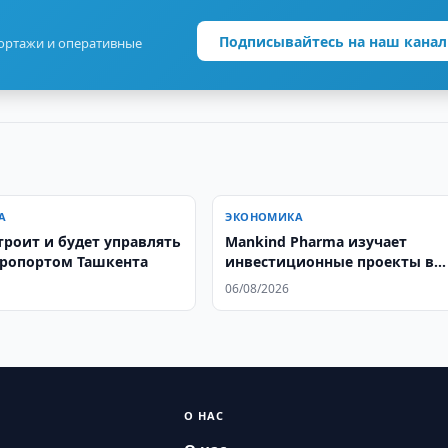
Подписывайтесь на наш канал
портажи и оперативные
А
ЭКОНОМИКА
строит и будет управлять
Mankind Pharma изучает
ропортом Ташкента
инвестиционные проекты в
Узбекистане
06/08/2026
О НАС