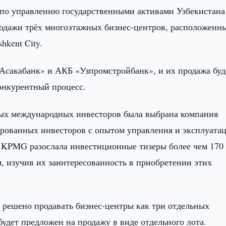
 по управлению государственными активами Узбекистана
одажи трёх многоэтажных бизнес-центров, расположенн
hkent City.
Асакабанк» и АКБ «Узпромстройбанк», и их продажа буд
онкурентный процесс.
ных международных инвесторов была выбрана компания
ованных инвесторов с опытом управления и эксплуата
е KPMG разослала инвестиционные тизеры более чем 170
 изучив их заинтересованность в приобретении этих
 решено продавать бизнес-центры как три отдельных
удет предложен на продажу в виде отдельного лота.