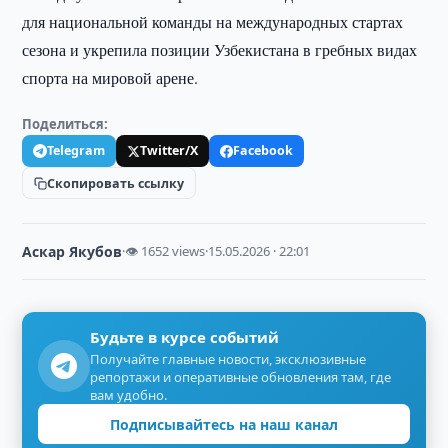
для национальной команды на международных стартах
сезона и укрепила позиции Узбекистана в гребных видах
спорта на мировой арене.
Поделиться:
Telegram
Twitter/X
Facebook
Скопировать ссылку
Аскар Якубов
·
👁 1652 views
·
15.05.2026 · 22:01
Будьте в курсе событий
Получайте главные новости, эксклюзивные
репортажи и оперативные обновления там, где
вам удобно.
Подписывайтесь на наш канал