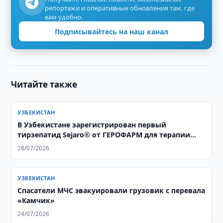
репортажи и оперативные обновления там, где
вам удобно.
Подписывайтесь на наш канал
Читайте также
УЗБЕКИСТАН
В Узбекистане зарегистрирован первый
тирзепатид Sejaro® от ГЕРОФАРМ для терапии
ожирения и сахарного диабета 2 типа
28/07/2026
УЗБЕКИСТАН
Спасатели МЧС эвакуировали грузовик с перевала
«Камчик»
24/07/2026