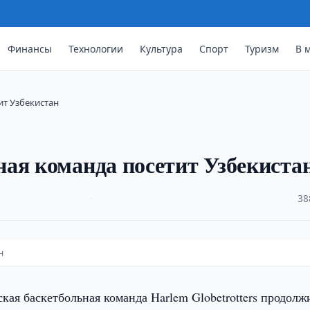
Финансы
Технологии
Культура
Спорт
Туризм
В 
ит Узбекистан
ая команда посетит Узбекиста
·
38
н
кая баскетбольная команда Harlem Globetrotters продолж