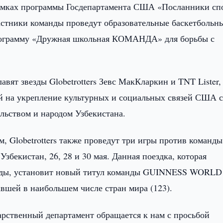
рамках программы Госдепартамента США «Посланники сп
участники команды проведут образовательные баскетбольн
программу «Дружная школьная КОМАНДА» для борьбы с
авят звезды Globetrotters Зевс МакКларкин и TNT Lister,
й на укрепление культурных и социальных связей США 
льством и народом Узбекистана.
м, Globetrotters также проведут три игры против команды
Узбекистан, 26, 28 и 30 мая. Данная поездка, которая
манды, установит новый титул команды GUINNESS WORLD
шей в наибольшем числе стран мира (123).
дарственный департамент обращается к нам с просьбой