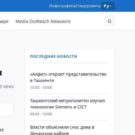
Инфографика
Спецпроекты
Ру
мире
Media OutReach Newswire
ПОСЛЕДНИЕ НОВОСТИ
н
«Алфит» откроет представительство
в Ташкенте
8 views
10:00 · 10/08
Ташкентский метрополитен изучил
технологии Siemens и CICT
09:45 · 10/08
Власти объяснили снос дома в
ит
Денауском районе