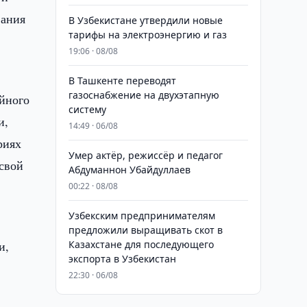
вания
В Узбекистане утвердили новые
тарифы на электроэнергию и газ
19:06 · 08/08
В Ташкенте переводят
газоснабжение на двухэтапную
ейного
систему
и,
14:49 · 06/08
риях
Умер актёр, режиссёр и педагог
 свой
Абдуманнон Убайдуллаев
00:22 · 08/08
Узбекским предпринимателям
предложили выращивать скот в
и,
Казахстане для последующего
экспорта в Узбекистан
22:30 · 06/08