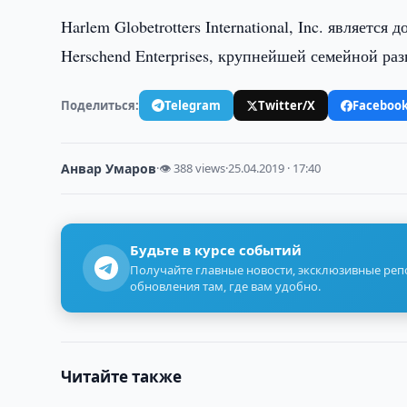
Harlem Globetrotters International, Inc. являет
Herschend Enterprises, крупнейшей семейной р
Поделиться:
Telegram
Twitter/X
Faceboo
Анвар Умаров
·
👁 388 views
·
25.04.2019 · 17:40
Будьте в курсе событий
Получайте главные новости, эксклюзивные ре
обновления там, где вам удобно.
Читайте также