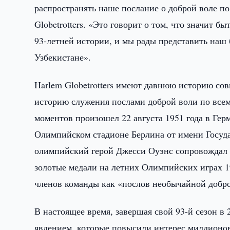
распространять наше послание о доброй воле по
Globetrotters. «Это говорит о том, что значит б
93-летней истории, и мы рады представить наш
Узбекистане».
Harlem Globetrotters имеют давнюю историю с
историю служения послами доброй воли по всем
моментов произошел 22 августа 1951 года в Герм
Олимпийском стадионе Берлина от имени Госуда
олимпийский герой Джесси Оуэнс сопровождал иг
золотые медали на летних Олимпийских играх 19
членов команды как «послов необычайной добро
В настоящее время, завершая свой 93-й сезон в 
явлением, которые повысили интерес миллионов 