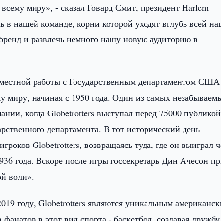
 всему миру», - сказал Говард Смит, президент Harlem
ыть в нашей команде, корни которой уходят вглубь всей н
 бренд и развлечь немного нашу новую аудиторию в
овместной работы с Государственным департаментом США
у миру, начиная с 1950 года. Один из самых незабываем
ании, когда Globetrotters выступал перед 75000 публикой
рственного департамента. В тот исторический день
роков Globetrotters, возвращаясь туда, где он выиграл 
36 года. Вскоре после игры госсекретарь Дин Ачесон пр
й воли».
2019 году, Globetrotters являются уникальным американс
фанатов в этот вид спорта - баскетбол, создавая дружбу