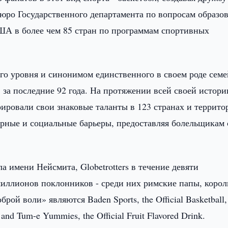
Бюро Государственного департамента по вопросам образо
ША в более чем 85 стран по программам спортивных
ого уровня и синонимом единственного в своем роде сем
за последние 92 года. На протяжении всей своей истори
рировали свои знаковые таланты в 123 странах и террито
урные и социальные барьеры, предоставляя болельщикам
а имени Нейсмита, Globetrotters в течение девяти
иллионов поклонников - среди них римские папы, корол
ой воли» являются Baden Sports, the Official Basketball,
and Tum-e Yummies, the Official Fruit Flavored Drink.