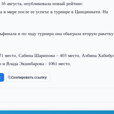
16 августа, опубликовала новый рейтинг.
а в мире после ее успехе в турнире в Цинциннати. На
финала и по ходу турнира она обыграла вторую ракетку
71 место, Сабина Шарипова – 403 место, Албина Хабибу
о и Влада Экшибарова - 1061 место.
k
Скопировать ссылку