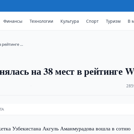
Финансы
Технологии
Культура
Спорт
Туризм
В 
в рейтинге …
ялась на 38 мест в рейтинге 
·
285
TA
етка Узбекистана Акгуль Аманмурадова вошла в сотню