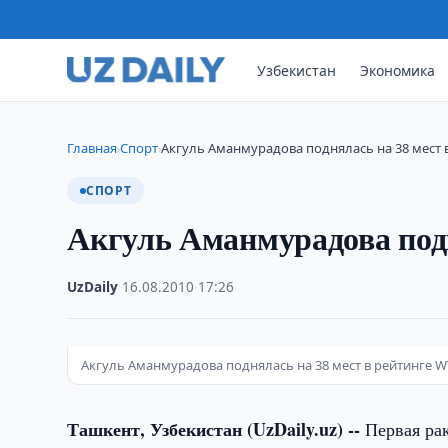
Узбекистан
Экономика
Главная
Спорт
Акгуль Аманмурадова поднялась на 38 мест 
›
›
СПОРТ
Акгуль Аманмурадова подн
UzDaily
·
16.08.2010
·
17:26
Акгуль Аманмурадова поднялась на 38 мест в рейтинге W
Ташкент, Узбекистан (UzDaily.uz) --
Первая рак