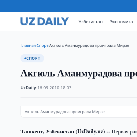
Узбекистан
Экономика
Главная
Спорт
Акгюль Аманмурадова проиграла Мирзе
›
›
СПОРТ
Акгюль Аманмурадова пр
UzDaily
·
16.09.2010
·
18:03
Акгюль Аманмурадова проиграла Мирзе
Ташкент, Узбекистан (UzDaily.uz) --
Первая ра