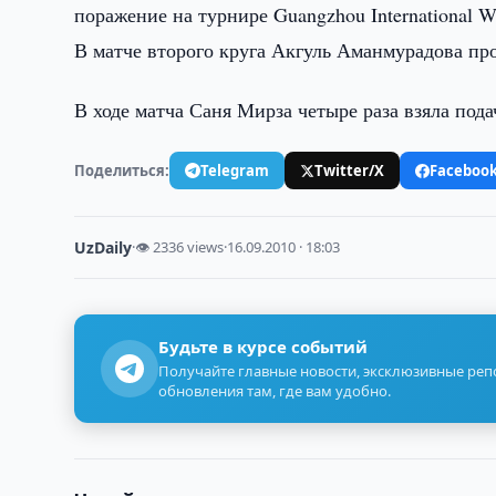
поражение на турнире Guangzhou International 
В матче второго круга Акгуль Аманмурадова про
В ходе матча Саня Мирза четыре раза взяла под
Поделиться:
Telegram
Twitter/X
Faceboo
UzDaily
·
👁 2336 views
·
16.09.2010 · 18:03
Будьте в курсе событий
Получайте главные новости, эксклюзивные ре
обновления там, где вам удобно.