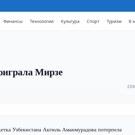
Финансы
Технологии
Культура
Спорт
Туризм
В 
оиграла Мирзе
·
233
кетка Узбекистана Акгюль Аманмурадова потерпела