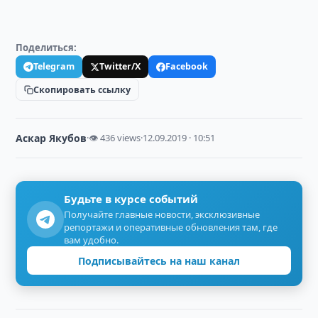
Поделиться:
Telegram
Twitter/X
Facebook
Скопировать ссылку
Аскар Якубов
·
👁 436 views
·
12.09.2019 · 10:51
Будьте в курсе событий
Получайте главные новости, эксклюзивные
репортажи и оперативные обновления там, где
вам удобно.
Подписывайтесь на наш канал