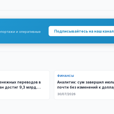
Подписывайтесь на наш канал
епортажи и оперативные
ФИНАНСЫ
енежных переводов в
Аналитик: сум завершил июл
ан достиг 9,3 млрд.
почти без изменений к долла
в
6
30/07/2026