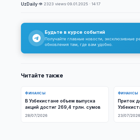
UzDaily
·
👁 2323 views
·
09.01.2025 · 14:17
Будьте в курсе событий
Получайте главные новости, эксклюзивные р
обновления там, где вам удобно.
Читайте также
ФИНАНСЫ
ФИНАНСЫ
​​​​​​​В Узбекистане объем выпуска
Приток д
акций достиг 269,4 трлн. сумов
Узбекист
долларо
28/07/2026
23/07/202