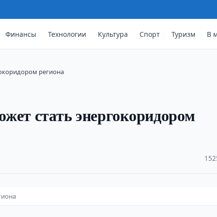
Финансы
Технологии
Культура
Спорт
Туризм
В 
гокоридором региона
ожет стать энергокоридором
·
152
гиона