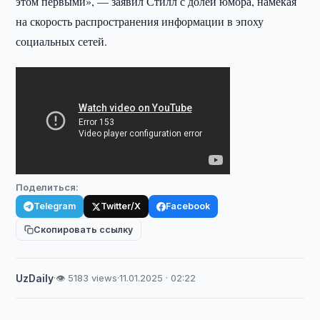
этом первыми», — заявил Стилл с долей юмора, намекая
на скорость распространения информации в эпоху
социальных сетей.
Поделиться:
Telegram
Twitter/X
Facebook
Скопировать ссылку
UzDaily
·
👁 5183 views
·
11.01.2025 · 02:22