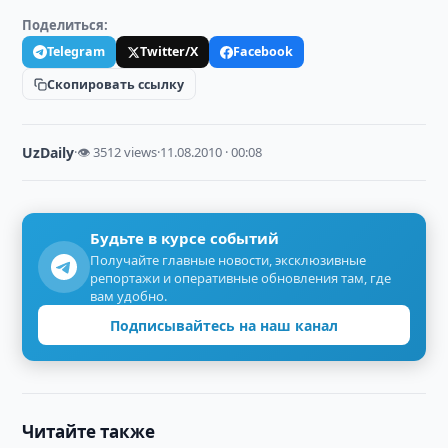
Поделиться:
Telegram
Twitter/X
Facebook
Скопировать ссылку
UzDaily
·
👁 3512 views
·
11.08.2010 · 00:08
Будьте в курсе событий
Получайте главные новости, эксклюзивные
репортажи и оперативные обновления там, где
вам удобно.
Подписывайтесь на наш канал
Читайте также