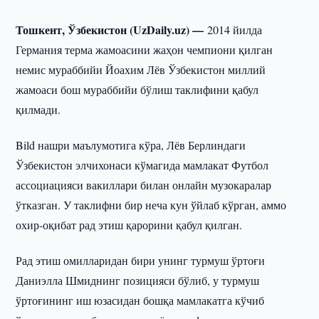
Тошкент, Ўзбекистон (UzDaily.uz) —
2014 йилда
Германия терма жамоасини жаҳон чемпиони қилган
немис мураббийи Йоахим Лёв Ўзбекистон миллий
жамоаси бош мураббийи бўлиш таклифини қабул
қилмади.
Bild нашри маълумотига кўра, Лёв Берлиндаги
Ўзбекистон элчихонаси кўмагида мамлакат Футбол
ассоциацияси вакиллари билан онлайн музокаралар
ўтказган. У таклифни бир неча кун ўйлаб кўрган, аммо
охир-оқибат рад этиш қарорини қабул қилган.
Рад этиш омилларидан бири унинг турмуш ўртоғи
Даниэлла Шмиднинг позицияси бўлиб, у турмуш
ўртоғининг иш юзасидан бошқа мамлакатга кўчиб