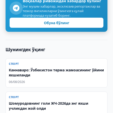
Воқеалар ривожидан хабардор бўлинг
Энг муҳим хабарлар, эксклюзив репортажлар ва
тезкор янгиликларни ўзингизга қулай
платформада кузатиб боринг.
Обуна бўлинг
Шунингдек ўқинг
СПОРТ
Каннаваро: Ўзбекистон терма жамоасининг ўйини
яхшиланди
06/08/2026
СПОРТ
Шомуродовнинг голи ЖЧ-2026да энг яхши
учликдан жой олди