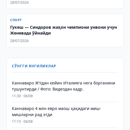
28/07/2026
СПОРТ
Гукеш — Синдоров жаҳон чемпиони унвони учун
Женевада ўйнайди
28/07/2026
СЎНГГИ ЯНГИЛИКЛАР
Каннаваро ЖЧдан кейин Италияга нега борганини
тушунтирди / Фото: Видеодан кадр.
11:30 · 06/08
Каннаваро 4 млн евро маош ҳақидаги миш-
мишларни рад этди
11:15 · 06/08