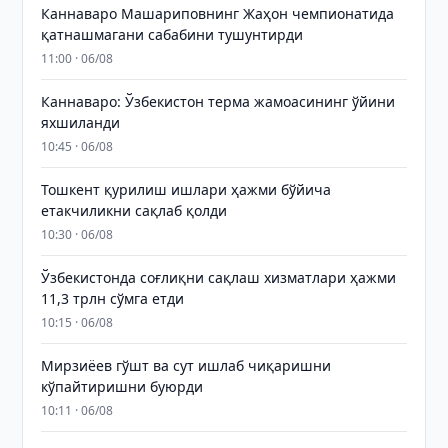
Каннаваро Машариповнинг Жаҳон чемпионатида
қатнашмагани сабабини тушунтирди
11:00 · 06/08
Каннаваро: Ўзбекистон терма жамоасининг ўйини
яхшиланди
10:45 · 06/08
Тошкент қурилиш ишлари ҳажми бўйича
етакчиликни сақлаб қолди
10:30 · 06/08
Ўзбекистонда соғлиқни сақлаш хизматлари ҳажми
11,3 трлн сўмга етди
10:15 · 06/08
Мирзиёев гўшт ва сут ишлаб чиқаришни
кўпайтиришни буюрди
10:11 · 06/08