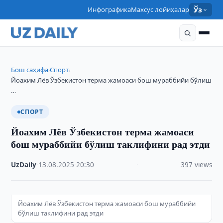
Инфографика
Махсус лойиҳалар
Ўз
Бош саҳифа
Спорт
›
›
Йоахим Лёв Ўзбекистон терма жамоаси бош мураббийи бўлиш
…
СПОРТ
Йоахим Лёв Ўзбекистон терма жамоаси
бош мураббийи бўлиш таклифини рад этди
UzDaily
·
13.08.2025
·
20:30
·
397 views
Йоахим Лёв Ўзбекистон терма жамоаси бош мураббийи
бўлиш таклифини рад этди