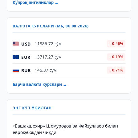
Кўпроқ янгиликлар →
ВАЛЮТА КУРСЛАРИ (МБ, 06.08.2026)
USD
11886.72 сўм
↓ 0.46%
EUR
13717.27 сўм
↓ 0.19%
RUB
146.37 сўм
↓ 0.71%
Барча валюта курслари →
ЭНГ КЎП ЎҚИЛГАН
«Башакшехир» Шомуродов ва Файзуллаев билан
еврокубокдан чиқди