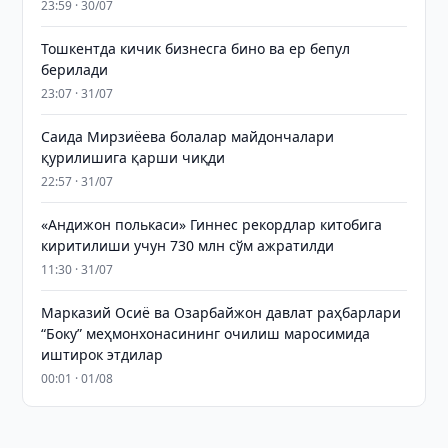
23:59 · 30/07
Тошкентда кичик бизнесга бино ва ер бепул
берилади
23:07 · 31/07
Саида Мирзиёева болалар майдончалари
қурилишига қарши чиқди
22:57 · 31/07
«Андижон полькаси» Гиннес рекордлар китобига
киритилиши учун 730 млн сўм ажратилди
11:30 · 31/07
Марказий Осиё ва Озарбайжон давлат раҳбарлари
“Боку” меҳмонхонасининг очилиш маросимида
иштирок этдилар
00:01 · 01/08