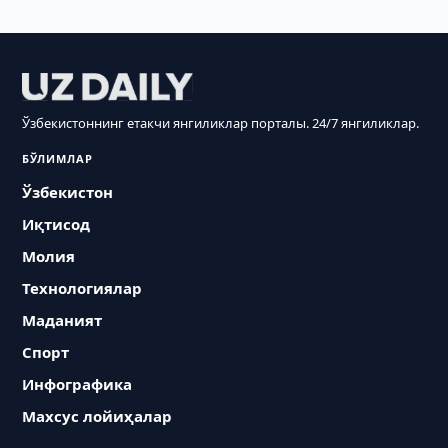
Ўзбекистоннинг етакчи янгиликлар порталы. 24/7 янгиликлар.
БЎЛИМЛАР
Ўзбекистон
Иқтисод
Молия
Технологиялар
Маданият
Спорт
Инфографика
Махсус лойиҳалар