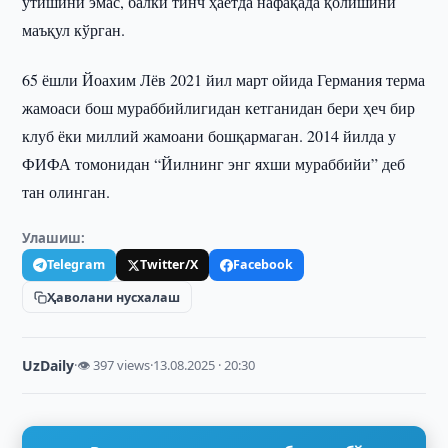
ўтишини эмас, балки тинч ҳаётда нафақада қолишини
маъқул кўрган.
65 ёшли Йоахим Лёв 2021 йил март ойида Германия терма
жамоаси бош мураббийлигидан кетганидан бери ҳеч бир
клуб ёки миллий жамоани бошқармаган. 2014 йилда у
ФИФА томонидан “Йилнинг энг яхши мураббийи” деб
тан олинган.
Улашиш:
Telegram
Twitter/X
Facebook
Ҳаволани нусхалаш
UzDaily
·
👁 397 views
·
13.08.2025 · 20:30