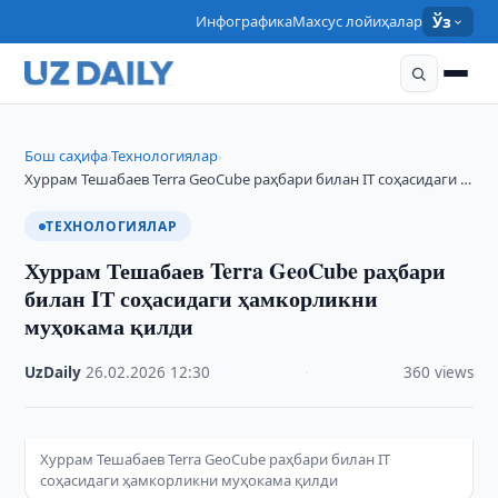
Инфографика
Махсус лойиҳалар
Ўз
Бош саҳифа
Технологиялар
›
›
Хуррам Тешабаев Terra GeoCube раҳбари билан IТ соҳасидаги …
ТЕХНОЛОГИЯЛАР
Хуррам Тешабаев Terra GeoCube раҳбари
билан IТ соҳасидаги ҳамкорликни
муҳокама қилди
UzDaily
·
26.02.2026
·
12:30
·
360 views
Хуррам Тешабаев Terra GeoCube раҳбари билан IТ
соҳасидаги ҳамкорликни муҳокама қилди