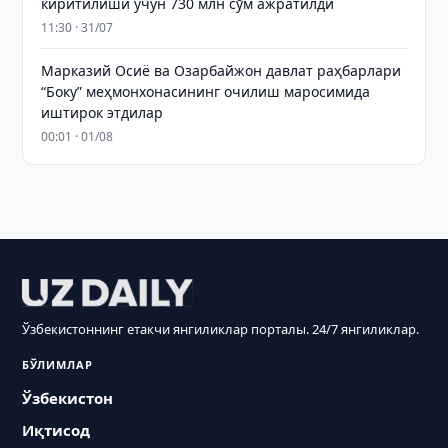
киритилиши учун 730 млн сўм ажратилди
11:30 · 31/07
Марказий Осиё ва Озарбайжон давлат раҳбарлари
“Боку” меҳмонхонасининг очилиш маросимида
иштирок этдилар
00:01 · 01/08
Ўзбекистоннинг етакчи янгиликлар порталы. 24/7 янгиликлар.
БЎЛИМЛАР
Ўзбекистон
Иқтисод