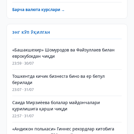
Барча валюта курслари →
ЭНГ КЎП ЎҚИЛГАН
«Башакшехир» Шомуродов ва Файзуллаев билан
еврокубокдан чиқди
23:59 · 30/07
Тошкентда кичик бизнесга бино ва ер бепул
берилади
23:07 · 31/07
Саида Мирзиёева болалар майдончалари
қурилишига қарши чиқди
22:57 · 31/07
«Андижон полькаси» Гиннес рекордлар китобига