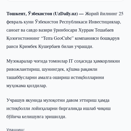
Тошкент, Ўзбекистон (UzDaily.uz) —
Жорий йилнинг 25
февраль куни Ўзбекистон Республикаси Инвестициялар,
саноат ва савдо вазири ўринбосари Хуррам Тешабаев
Қозоғистоннинг “Terra GeoCube” компанияси бошқарув
раиси Кримбек Кушербаев билан учрашди.
Музокаралар чоғида томонлар IТ соҳасида ҳамкорликни
ривожлантириш, шунингдек, қўшма рақамли
ташаббусларни амалга ошириш истиқболларини
муҳокама қилдилар.
Учрашув якунида мулоқотни давом эттириш ҳамда
истиқболли лойиҳаларни биргаликда ишлаб чиқиш
бўйича келишувга эришилди.
Улашиш: