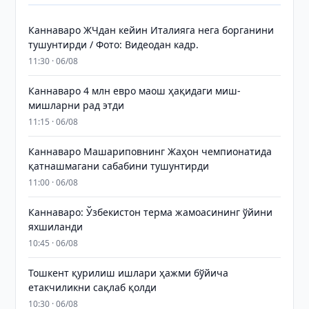
Каннаваро ЖЧдан кейин Италияга нега борганини
тушунтирди / Фото: Видеодан кадр.
11:30 · 06/08
Каннаваро 4 млн евро маош ҳақидаги миш-
мишларни рад этди
11:15 · 06/08
Каннаваро Машариповнинг Жаҳон чемпионатида
қатнашмагани сабабини тушунтирди
11:00 · 06/08
Каннаваро: Ўзбекистон терма жамоасининг ўйини
яхшиланди
10:45 · 06/08
Тошкент қурилиш ишлари ҳажми бўйича
етакчиликни сақлаб қолди
10:30 · 06/08