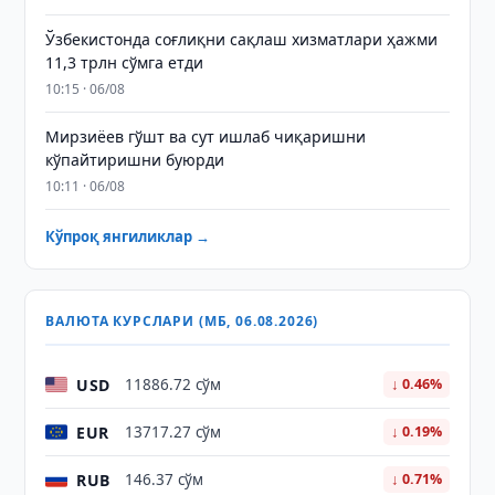
Ўзбекистонда соғлиқни сақлаш хизматлари ҳажми
11,3 трлн сўмга етди
10:15 · 06/08
Мирзиёев гўшт ва сут ишлаб чиқаришни
кўпайтиришни буюрди
10:11 · 06/08
Кўпроқ янгиликлар →
ВАЛЮТА КУРСЛАРИ (МБ, 06.08.2026)
USD
11886.72 сўм
↓ 0.46%
EUR
13717.27 сўм
↓ 0.19%
RUB
146.37 сўм
↓ 0.71%