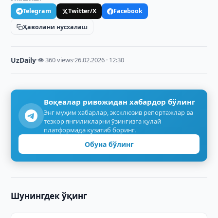
Telegram
Twitter/X
Facebook
Ҳаволани нусхалаш
UzDaily
·
👁 360 views
·
26.02.2026 · 12:30
Воқеалар ривожидан хабардор бўлинг
Энг муҳим хабарлар, эксклюзив репортажлар ва
тезкор янгиликларни ўзингизга қулай
платформада кузатиб боринг.
Обуна бўлинг
Шунингдек ўқинг