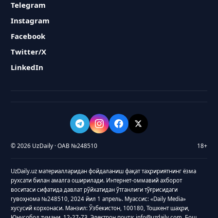
Telegram
Instagram
Facebook
Twitter/X
LinkedIn
© 2026 UzDaily · ОАВ №248510
18+
UzDaily.uz материалларидан фойдаланиш фақат таҳририятнинг ёзма
рухсати билан амалга оширилади. Интернет-оммавий ахборот
воситаси сифатида давлат рўйхатидан ўтганлиги тўғрисидаги
гувоҳнома №248510, 2024 йил 1 апрель. Муассис: «Daily Media»
хусусий корхонаси. Манзил: Ўзбекистон, 100180, Тошкент шаҳри,
Юнусобод тумани, 12-27-73. Электрон почта: info@uzdaily.com. Бош