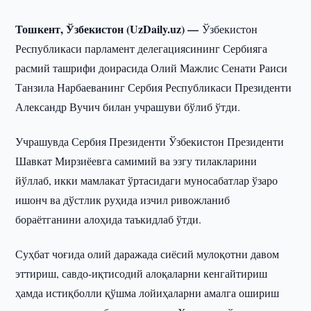
Тошкент, Ўзбекистон (UzDaily.uz) —
Ўзбекистон
Республикаси парламент делегациясининг Сербияга
расмий ташрифи доирасида Олий Мажлис Сенати Раиси
Танзила Нарбаеванинг Сербия Республикаси Президенти
Александр Вучич билан учрашуви бўлиб ўтди.
Учрашувда Сербия Президенти Ўзбекистон Президенти
Шавкат Мирзиёевга самимий ва эзгу тилакларини
йўллаб, икки мамлакат ўртасидаги муносабатлар ўзаро
ишонч ва дўстлик руҳида изчил ривожланиб
бораётганини алоҳида таъкидлаб ўтди.
Суҳбат чоғида олий даражада сиёсий мулоқотни давом
эттириш, савдо-иқтисодий алоқаларни кенгайтириш
ҳамда истиқболли қўшма лойиҳаларни амалга ошириш