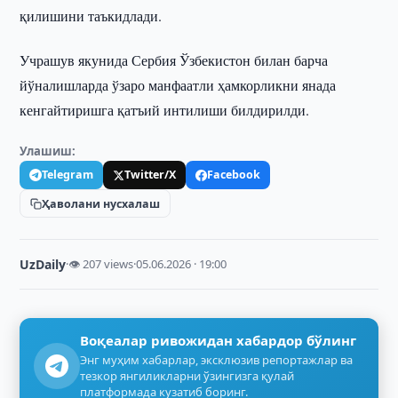
қилишини таъкидлади.
Учрашув якунида Сербия Ўзбекистон билан барча
йўналишларда ўзаро манфаатли ҳамкорликни янада
кенгайтиришга қатъий интилиши билдирилди.
Улашиш:
Telegram
Twitter/X
Facebook
Ҳаволани нусхалаш
UzDaily
·
👁 207 views
·
05.06.2026 · 19:00
Воқеалар ривожидан хабардор бўлинг
Энг муҳим хабарлар, эксклюзив репортажлар ва
тезкор янгиликларни ўзингизга қулай
платформада кузатиб боринг.