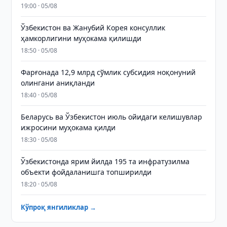
19:00 · 05/08
Ўзбекистон ва Жанубий Корея консуллик
ҳамкорлигини муҳокама қилишди
18:50 · 05/08
Фарғонада 12,9 млрд сўмлик субсидия ноқонуний
олингани аниқланди
18:40 · 05/08
Беларусь ва Ўзбекистон июль ойидаги келишувлар
ижросини муҳокама қилди
18:30 · 05/08
Ўзбекистонда ярим йилда 195 та инфратузилма
объекти фойдаланишга топширилди
18:20 · 05/08
Кўпроқ янгиликлар →