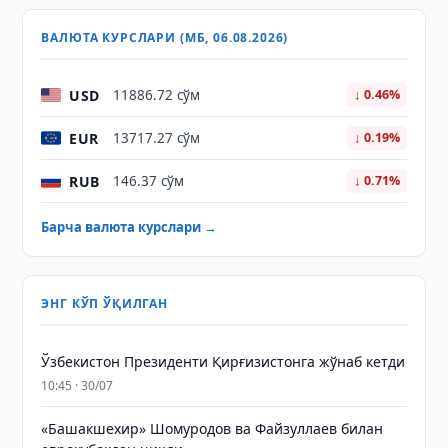
ВАЛЮТА КУРСЛАРИ (МБ, 06.08.2026)
USD
11886.72 сўм
↓ 0.46%
EUR
13717.27 сўм
↓ 0.19%
RUB
146.37 сўм
↓ 0.71%
Барча валюта курслари →
ЭНГ КЎП ЎҚИЛГАН
Ўзбекистон Президенти Қирғизистонга жўнаб кетди
10:45 · 30/07
«Башакшехир» Шомуродов ва Файзуллаев билан