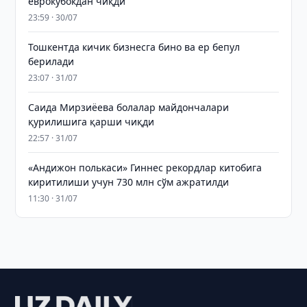
еврокубокдан чиқди
23:59 · 30/07
Тошкентда кичик бизнесга бино ва ер бепул
берилади
23:07 · 31/07
Саида Мирзиёева болалар майдончалари
қурилишига қарши чиқди
22:57 · 31/07
«Андижон полькаси» Гиннес рекордлар китобига
киритилиши учун 730 млн сўм ажратилди
11:30 · 31/07