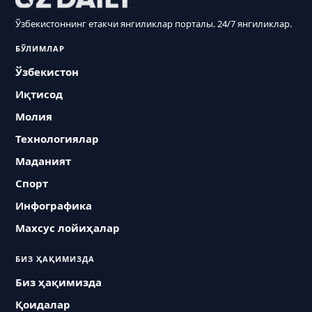
Ўзбекистоннинг етакчи янгиликлар порталы. 24/7 янгиликлар.
БЎЛИМЛАР
Ўзбекистон
Иқтисод
Молия
Технологиялар
Маданият
Спорт
Инфографика
Махсус лойиҳалар
БИЗ ҲАҚИМИЗДА
Биз ҳақимизда
Қоидалар