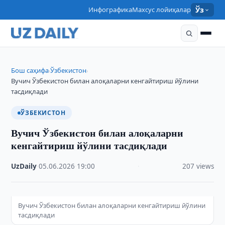
Инфографика
Махсус лойиҳалар
Ўз
Бош саҳифа
Ўзбекистон
›
›
Вучич Ўзбекистон билан алоқаларни кенгайтириш йўлини
тасдиқлади
ЎЗБЕКИСТОН
Вучич Ўзбекистон билан алоқаларни
кенгайтириш йўлини тасдиқлади
UzDaily
·
05.06.2026
·
19:00
·
207 views
Вучич Ўзбекистон билан алоқаларни кенгайтириш йўлини
тасдиқлади