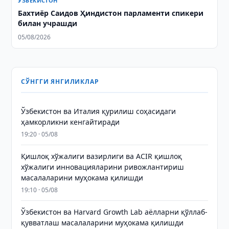
ЎЗБЕКИСТОН
Бахтиёр Саидов Ҳиндистон парламенти спикери
билан учрашди
05/08/2026
СЎНГГИ ЯНГИЛИКЛАР
Ўзбекистон ва Италия қурилиш соҳасидаги
ҳамкорликни кенгайтиради
19:20 · 05/08
Қишлоқ хўжалиги вазирлиги ва ACIR қишлоқ
хўжалиги инновацияларини ривожлантириш
масалаларини муҳокама қилишди
19:10 · 05/08
Ўзбекистон ва Harvard Growth Lab аёлларни қўллаб-
қувватлаш масалаларини муҳокама қилишди