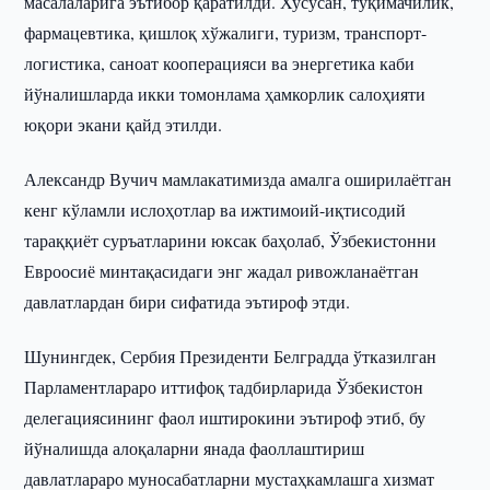
масалаларига эътибор қаратилди. Хусусан, тўқимачилик,
фармацевтика, қишлоқ хўжалиги, туризм, транспорт-
логистика, саноат кооперацияси ва энергетика каби
йўналишларда икки томонлама ҳамкорлик салоҳияти
юқори экани қайд этилди.
Александр Вучич мамлакатимизда амалга оширилаётган
кенг кўламли ислоҳотлар ва ижтимоий-иқтисодий
тараққиёт суръатларини юксак баҳолаб, Ўзбекистонни
Евроосиё минтақасидаги энг жадал ривожланаётган
давлатлардан бири сифатида эътироф этди.
Шунингдек, Сербия Президенти Белградда ўтказилган
Парламентлараро иттифоқ тадбирларида Ўзбекистон
делегациясининг фаол иштирокини эътироф этиб, бу
йўналишда алоқаларни янада фаоллаштириш
давлатлараро муносабатларни мустаҳкамлашга хизмат