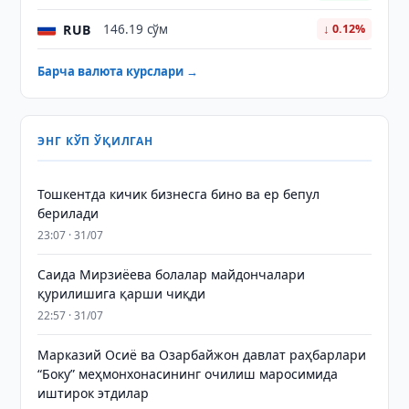
RUB
146.19 сўм
↓ 0.12%
Барча валюта курслари →
ЭНГ КЎП ЎҚИЛГАН
Тошкентда кичик бизнесга бино ва ер бепул
берилади
23:07 · 31/07
Саида Мирзиёева болалар майдончалари
қурилишига қарши чиқди
22:57 · 31/07
Марказий Осиё ва Озарбайжон давлат раҳбарлари
“Боку” меҳмонхонасининг очилиш маросимида
иштирок этдилар