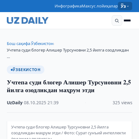
Инфографика
Махсус лойиҳалар
Ўз
Бош саҳифа
Ўзбекистон
›
›
Учтепа суди блогер Алишер Турсуновни 2,5 йилга озодликдан
…
ЎЗБЕКИСТОН
Учтепа суди блогер Алишер Турсуновни 2,5
йилга озодликдан маҳрум этди
UzDaily
·
08.10.2025
·
21:39
·
325 views
Учтепа суди блогер Алишер Турсуновни 2,5 йилга
озодликдан маҳрум этди / Фото: Сурат сунъий интеллекти
ёрдамида яратилган.