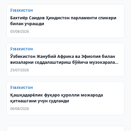
ЎЗБЕКИСТОН
Бахтиёр Саидов Ҳиндистон парламенти спикери
билан учрашди
05/08/2026
ЎЗБЕКИСТОН
Ўзбекистон Жанубий Африка ва Эфиопия билан
визаларни соддалаштириш бўйича музокаралар
олиб борди
25/07/2026
ЎЗБЕКИСТОН
Қашқадарёлик фуқаро қуролли можарода
қатнашгани учун судланди
06/08/2026