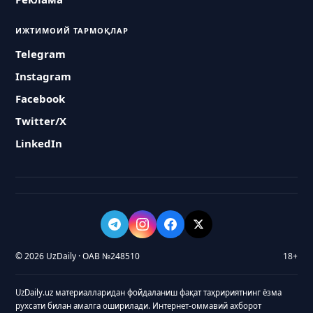
ИЖТИМОИЙ ТАРМОҚЛАР
Telegram
Instagram
Facebook
Twitter/X
LinkedIn
© 2026 UzDaily · ОАВ №248510
18+
UzDaily.uz материалларидан фойдаланиш фақат таҳририятнинг ёзма
рухсати билан амалга оширилади. Интернет-оммавий ахборот