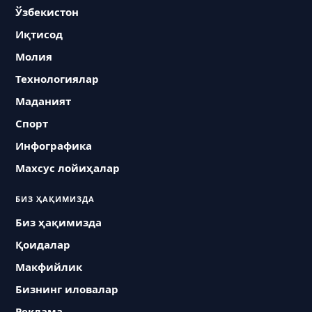
Ўзбекистон
Иқтисод
Молия
Технологиялар
Маданият
Спорт
Инфографика
Махсус лойиҳалар
БИЗ ҲАҚИМИЗДА
Биз ҳақимизда
Қоидалар
Макфийлик
Бизнинг иловалар
Реклама