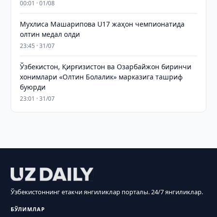
00:01 · 01/08
Мухлиса Машарипова U17 жаҳон чемпионатида
олтин медал олди
23:45 · 31/07
Ўзбекистон, Қирғизистон ва Озарбайжон биринчи
хонимлари «Олтин Болалик» марказига ташриф
буюрди
23:01 · 31/07
Ўзбекистоннинг етакчи янгиликлар порталы. 24/7 янгиликлар.
БЎЛИМЛАР