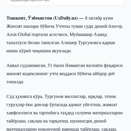
Тошкент, Ўзбекистон (UzDaily.uz) —
8 октабр куни
Жиноят ишлари бўйича Учтепа туман суди диний блогер,
Azon Global портали асосчиси, Мубашшир Аҳмад
тахаллуси билан танилган Алишер Турсуновга қарши
ишни кўриб чиқишни якунлади.
Аввал судланмаган, 51 ёшли Наманган вилояти фуқароси
жиноят кодексининг учта моддаси бўйича айбдор деб
топилди.
Суд ҳукмига кўра, Турсунов миллатлар, ирқлар, этник
гуруҳлар ёки динлар ўртасида адоват уйғотиш, жамоат
хавфсизлиги ва тартибига таҳдид солувчи материалларни
тайёрлаш, сақлаш ва тарқатиш, шунингдек диний
материалларни ноқонуний равишда тайёрлаш, сақлаш,