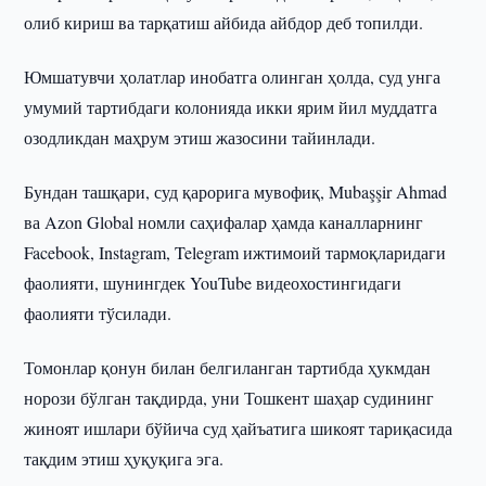
олиб кириш ва тарқатиш айбида айбдор деб топилди.
Юмшатувчи ҳолатлар инобатга олинган ҳолда, суд унга
умумий тартибдаги колонияда икки ярим йил муддатга
озодликдан маҳрум этиш жазосини тайинлади.
Бундан ташқари, суд қарорига мувофиқ, Mubaşşir Ahmad
ва Azon Global номли саҳифалар ҳамда каналларнинг
Facebook, Instagram, Telegram ижтимоий тармоқларидаги
фаолияти, шунингдек YouTube видеохостингидаги
фаолияти тўсилади.
Томонлар қонун билан белгиланган тартибда ҳукмдан
норози бўлган тақдирда, уни Тошкент шаҳар судининг
жиноят ишлари бўйича суд ҳайъатига шикоят тариқасида
тақдим этиш ҳуқуқига эга.