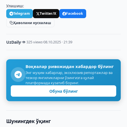
Улашиш:
Telegram
Twitter/X
Facebook
Ҳаволани нусхалаш
UzDaily
·
👁 325 views
·
08.10.2025 · 21:39
Воқеалар ривожидан хабардор бўлинг
Энг муҳим хабарлар, эксклюзив репортажлар ва
тезкор янгиликларни ўзингизга қулай
платформада кузатиб боринг.
Обуна бўлинг
Шунингдек ўқинг