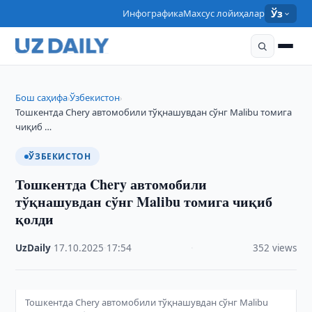
Инфографика
Махсус лойиҳалар
Ўз
Бош саҳифа
Ўзбекистон
›
›
Тошкентда Chery автомобили тўқнашувдан сўнг Malibu томига
чиқиб …
ЎЗБЕКИСТОН
Тошкентда Chery автомобили
тўқнашувдан сўнг Malibu томига чиқиб
қолди
UzDaily
·
17.10.2025
·
17:54
·
352 views
Тошкентда Chery автомобили тўқнашувдан сўнг Malibu