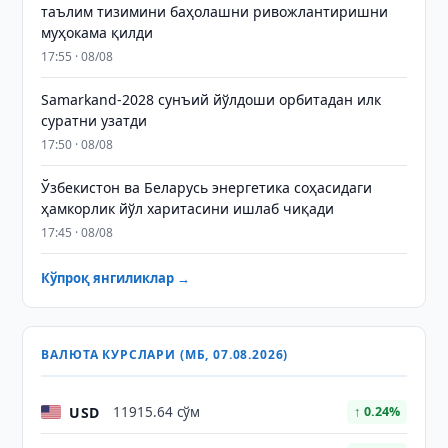
таълим тизимини баҳолашни ривожлантиришни
муҳокама қилди
17:55 · 08/08
Samarkand-2028 сунъий йўлдоши орбитадан илк
суратни узатди
17:50 · 08/08
Ўзбекистон ва Беларусь энергетика соҳасидаги
ҳамкорлик йўл харитасини ишлаб чиқади
17:45 · 08/08
Кўпроқ янгиликлар →
ВАЛЮТА КУРСЛАРИ (МБ, 07.08.2026)
USD
11915.64 сўм
↑ 0.24%