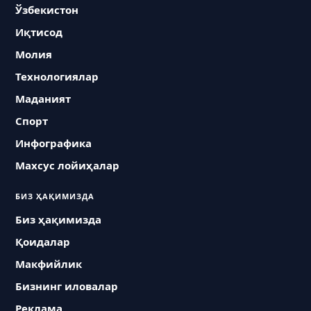
Ўзбекистон
Иқтисод
Молия
Технологиялар
Маданият
Спорт
Инфографика
Махсус лойиҳалар
БИЗ ҲАҚИМИЗДА
Биз ҳақимизда
Қоидалар
Макфийлик
Бизнинг иловалар
Реклама