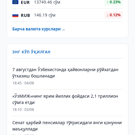
EUR
13749.46 сўм
↑ 0.23%
RUB
146.19 сўм
↓ 0.12%
Барча валюта курслари →
ЭНГ КЎП ЎҚИЛГАН
7 августдан Ўзбекистонда ҳайвонларни рўйхатдан
ўтказиш бошланади
18:45 · 04/08
«ЎзМИЖ»нинг ярим йиллик фойдаси 2,1 триллион
сўмга етди
18:10 · 03/08
Сенат ҳарбий пенсиялар тўғрисидаги янги қонунни
маъқуллади