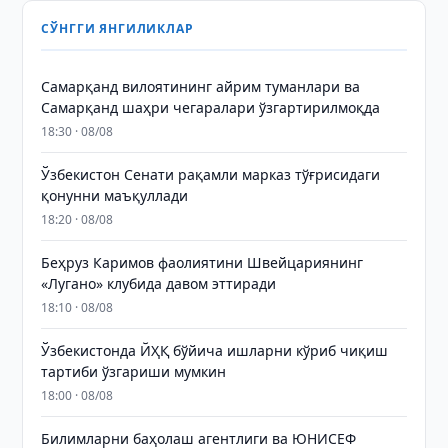
СЎНГГИ ЯНГИЛИКЛАР
Самарқанд вилоятининг айрим туманлари ва
Самарқанд шаҳри чегаралари ўзгартирилмоқда
18:30 · 08/08
Ўзбекистон Сенати рақамли марказ тўғрисидаги
қонунни маъқуллади
18:20 · 08/08
Беҳруз Каримов фаолиятини Швейцариянинг
«Лугано» клубида давом эттиради
18:10 · 08/08
Ўзбекистонда ЙҲҚ бўйича ишларни кўриб чиқиш
тартиби ўзгариши мумкин
18:00 · 08/08
Билимларни баҳолаш агентлиги ва ЮНИСЕФ