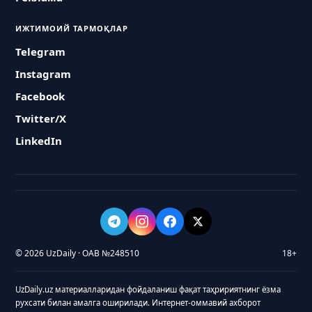
ИЖТИМОИЙ ТАРМОҚЛАР
Telegram
Instagram
Facebook
Twitter/X
LinkedIn
© 2026 UzDaily · ОАВ №248510
18+
UzDaily.uz материалларидан фойдаланиш фақат таҳририятнинг ёзма
рухсати билан амалга оширилади. Интернет-оммавий ахборот