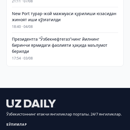
21:11 · 07/08
New Port турар-жой мажмуаси қурилиши юзасидан
жиноят иши қўзғатилди
18:40 · 04/08
Президентга “Ўзбекнефтегаз”нинг йилнинг
биринчи ярмидаги фаолияти ҳақида маълумот
берилди
17:54 · 03/08
Ўзбекистоннинг етакчи янгиликлар порталы. 24/7 янгиликлар.
БЎЛИМЛАР