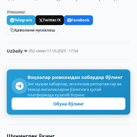
Улашиш:
Telegram
Twitter/X
Facebook
Ҳаволани нусхалаш
UzDaily
·
👁 352 views
·
17.10.2025 · 17:54
Воқеалар ривожидан хабардор бўлинг
Энг муҳим хабарлар, эксклюзив репортажлар ва
тезкор янгиликларни ўзингизга қулай
платформада кузатиб боринг.
Обуна бўлинг
Шунингдек ўқинг