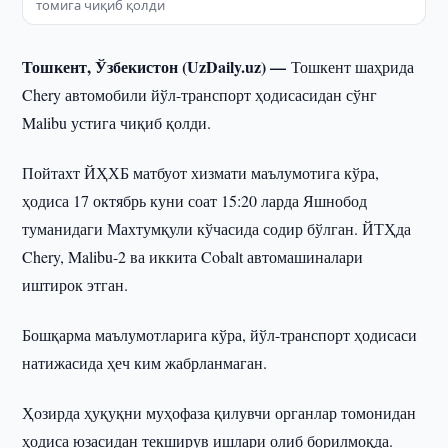
томига чиқиб қолди
Тошкент, Ўзбекистон (UzDaily.uz) —
Тошкент шаҳрида
Chery автомобили йўл-транспорт ҳодисасидан сўнг
Malibu устига чиқиб қолди.
Пойтахт ЙҲХБ матбуот хизмати маълумотига кўра,
ҳодиса 17 октябрь куни соат 15:20 ларда Яшнобод
туманидаги Махтумқули кўчасида содир бўлган. ЙТҲда
Chery, Malibu-2 ва иккита Cobalt автомашиналари
иштирок этган.
Бошқарма маълумотларига кўра, йўл-транспорт ҳодисаси
натижасида ҳеч ким жабрланмаган.
Ҳозирда ҳуқуқни муҳофаза қилувчи органлар томонидан
ҳодиса юзасидан текширув ишлари олиб борилмоқда.