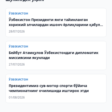
ЎЗБЕКИСТОН
Ўзбекистон Президенти янги тайинланган
хорижий элчилардан ишонч ёрлиқларини қабул
қилди
28/07/2026
ЎЗБЕКИСТОН
Бейбут Атамқулов Ўзбекистондаги дипломатик
миссиясини якунлади
27/07/2026
ЎЗБЕКИСТОН
Президентимиз сув-мотор спорти бўйича
чемпионатнинг очилишида иштирок этди
01/08/2026