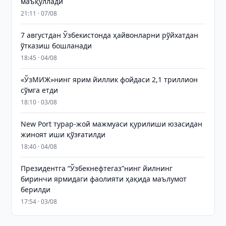
маъқуллади
21:11 · 07/08
7 августдан Ўзбекистонда ҳайвонларни рўйхатдан
ўтказиш бошланади
18:45 · 04/08
«ЎзМИЖ»нинг ярим йиллик фойдаси 2,1 триллион
сўмга етди
18:10 · 03/08
New Port турар-жой мажмуаси қурилиши юзасидан
жиноят иши қўзғатилди
18:40 · 04/08
Президентга “Ўзбекнефтегаз”нинг йилнинг
биринчи ярмидаги фаолияти ҳақида маълумот
берилди
17:54 · 03/08