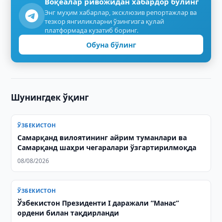
Воқеалар ривожидан хабардор бўлинг
Энг муҳим хабарлар, эксклюзив репортажлар ва
тезкор янгиликларни ўзингизга қулай
платформада кузатиб боринг.
Обуна бўлинг
Шунингдек ўқинг
ЎЗБЕКИСТОН
Самарқанд вилоятининг айрим туманлари ва
Самарқанд шаҳри чегаралари ўзгартирилмоқда
08/08/2026
ЎЗБЕКИСТОН
Ўзбекистон Президенти I даражали “Манас”
ордени билан тақдирланди