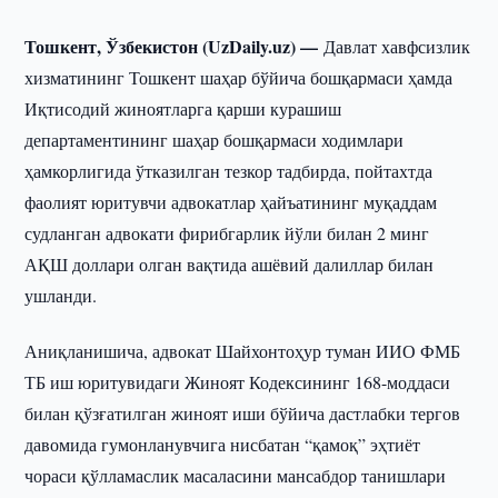
Тошкент, Ўзбекистон (UzDaily.uz) —
Давлат хавфсизлик
хизматининг Тошкент шаҳар бўйича бошқармаси ҳамда
Иқтисодий жиноятларга қарши курашиш
департаментининг шаҳар бошқармаси ходимлари
ҳамкорлигида ўтказилган тезкор тадбирда, пойтахтда
фаолият юритувчи адвокатлар ҳайъатининг муқаддам
судланган адвокати фирибгарлик йўли билан 2 минг
АҚШ доллари олган вақтида ашёвий далиллар билан
ушланди.
Аниқланишича, адвокат Шайхонтоҳур туман ИИО ФМБ
ТБ иш юритувидаги Жиноят Кодексининг 168-моддаси
билан қўзғатилган жиноят иши бўйича дастлабки тергов
давомида гумонланувчига нисбатан “қамоқ” эҳтиёт
чораси қўлламаслик масаласини мансабдор танишлари