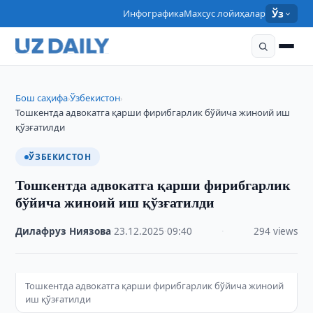
Инфографика
Махсус лойиҳалар
Ўз
Бош саҳифа
Ўзбекистон
›
›
Тошкентда адвокатга қарши фирибгарлик бўйича жиноий иш
қўзғатилди
ЎЗБЕКИСТОН
Тошкентда адвокатга қарши фирибгарлик
бўйича жиноий иш қўзғатилди
Дилафруз Ниязова
·
23.12.2025
·
09:40
·
294 views
Тошкентда адвокатга қарши фирибгарлик бўйича жиноий
иш қўзғатилди