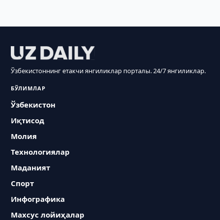
Ўзбекистоннинг етакчи янгиликлар порталы. 24/7 янгиликлар.
БЎЛИМЛАР
Ўзбекистон
Иқтисод
Молия
Технологиялар
Маданият
Спорт
Инфографика
Махсус лойиҳалар