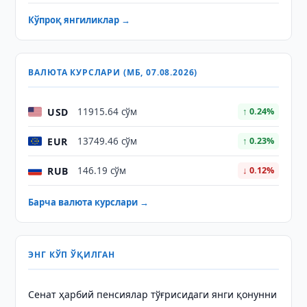
Кўпроқ янгиликлар →
ВАЛЮТА КУРСЛАРИ (МБ, 07.08.2026)
USD
11915.64 сўм
↑ 0.24%
EUR
13749.46 сўм
↑ 0.23%
RUB
146.19 сўм
↓ 0.12%
Барча валюта курслари →
ЭНГ КЎП ЎҚИЛГАН
Сенат ҳарбий пенсиялар тўғрисидаги янги қонунни