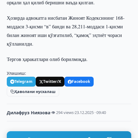
орқали ҳал қилиб беришни ваъда қилган.
Ҳозирда адвокатга нисбатан Жиноят Кодексининг 168-
моддаси 3-қисми “в” банди ва 28,211-моддаси 1-қисми
билан жиноят иши қўзғатилиб, “қамоқ” эҳтиёт чораси
қўлланилди.
Тергов ҳаракатлари олиб борилмоқда.
Улашиш:
Telegram
Twitter/X
Facebook
Ҳаволани нусхалаш
Дилафруз Ниязова
·
👁 294 views
·
23.12.2025 · 09:40