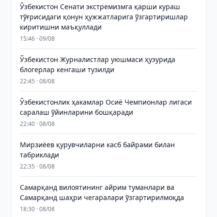
Ўзбекистон Сенати экстремизмга қарши кураш
тўғрисидаги қонун ҳужжатларига ўзгартиришлар
киритишни маъқуллади
15:46 · 09/08
Ўзбекистон Журналистлар уюшмаси ҳузурида
блогерлар кенгаши тузилди
22:45 · 08/08
Ўзбекистонлик ҳакамлар Осиё Чемпионлар лигаси
саралаш ўйинларини бошқаради
22:40 · 08/08
Мирзиёев қурувчиларни касб байрами билан
табриклади
22:35 · 08/08
Самарқанд вилоятининг айрим туманлари ва
Самарқанд шаҳри чегаралари ўзгартирилмоқда
18:30 · 08/08