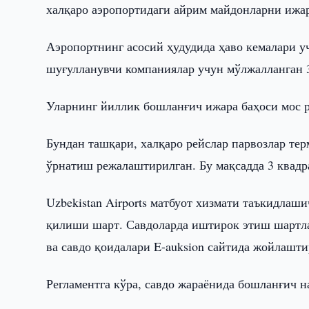
халқаро аэропортидаги айрим майдонларни ижа
Аэропортнинг асосий ҳудудида ҳаво кемалари у
шуғулланувчи компаниялар учун мўлжалланган 3
Уларнинг йиллик бошланғич ижара баҳоси мос 
Бундан ташқари, халқаро рейслар парвозлар те
ўрнатиш режалаштирилган. Бу мақсадда 3 квадр
Uzbekistan Airports матбуот хизмати таъкидлаш
қилиши шарт. Савдоларда иштирок этиш шартла
ва савдо қоидалари E-auksion сайтида жойлашти
Регламентга кўра, савдо жараёнида бошланғич 