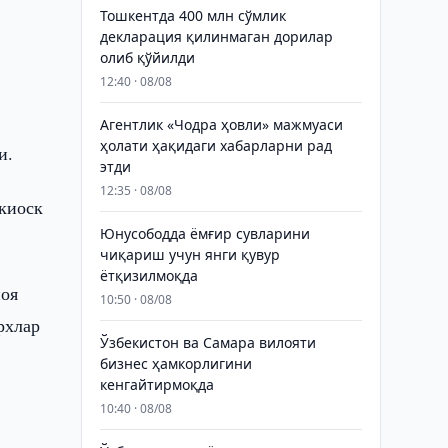
Тошкентда 400 млн сўмлик
декларация қилинмаган дорилар
олиб қўйилди
12:40 · 08/08
Агентлик «Чодра ҳовли» мажмуаси
ҳолати ҳақидаги хабарларни рад
и.
этди
12:35 · 08/08
 киоск
Юнусободда ёмғир сувларини
чиқариш учун янги қувур
ётқизилмоқда
иоя
10:50 · 08/08
рхлар
Ўзбекистон ва Самара вилояти
бизнес ҳамкорлигини
кенгайтирмоқда
10:40 · 08/08