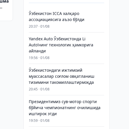
ўшма
Ўзбекистон ICCA халқаро
ассоциациясига аъзо бўлди
20:37 · 01/08
Yandex Auto Ўзбекистонда Li
Auto’нинг технологик ҳамкорига
айланди
19:56 · 01/08
Ўзбекистондаги ижтимоий
муассасалар соғлом овқатланиш
тизимини такомиллаштирмоқда
20:45 · 01/08
Президентимиз сув-мотор спорти
бўйича чемпионатнинг очилишида
иштирок этди
19:59 · 01/08