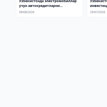
Ўзбекистонда электромобиллар
Ўзбекист
учун автокредитларни
инвестиц
субсидиялаш таклиф этилди
муҳокам
08/08/2026
29/07/2026