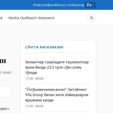
Инфографика
Махсус лойиҳалар
Ўз
нё
Media OutReach Newswire
СЎНГГИ ЯНГИЛИКЛАР
ин
Хизматлар соҳасидаги ташкилотлар
ярим йилда 23,5 трлн сўм солиқ
2 views
тўлади
17:30 · 08/08
"Ўзтўқимачиликсаноат" Хитойнинг
Yifa Group билан янги лойиҳаларни
муҳокама қилди
12:45 · 08/08
кент»