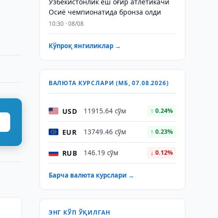
Ўзбекистонлик ёш оғир атлетикачи
Осиё чемпионатида бронза олди
10:30 · 08/08
Кўпроқ янгиликлар →
ВАЛЮТА КУРСЛАРИ (МБ, 07.08.2026)
USD
11915.64 сўм
↑ 0.24%
EUR
13749.46 сўм
↑ 0.23%
RUB
146.19 сўм
↓ 0.12%
Барча валюта курслари →
ЭНГ КЎП ЎҚИЛГАН