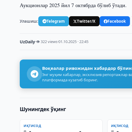
Аукционлар 2025 йил 7 октябрда бўлиб ўтади.
Улашиш:
Telegram
Twitter/X
Facebook
UzDaily
·
👁 322 views
·
01.10.2025 · 22:45
Воқеалар ривожидан хабардор бўлин
Энг муҳим хабарлар, эксклюзив репортажлар ва
платформада кузатиб боринг.
Шунингдек ўқинг
ИҚТИСОД
ИҚТИСОД