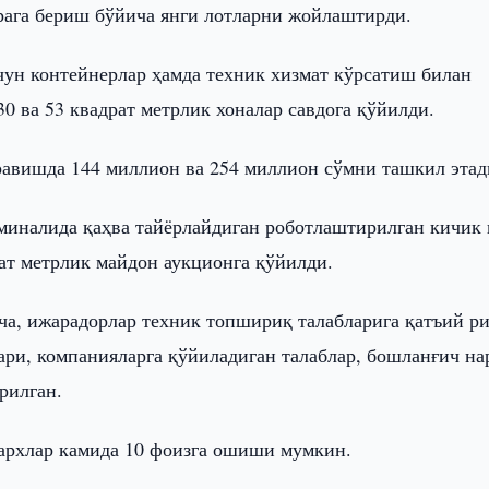
рага бериш бўйича янги лотларни жойлаштирди.
чун контейнерлар ҳамда техник хизмат кўрсатиш билан
0 ва 53 квадрат метрлик хоналар савдога қўйилди.
равишда 144 миллион ва 254 миллион сўмни ташкил этад
рминалида қаҳва тайёрлайдиган роботлаштирилган кичик
ат метрлик майдон аукционга қўйилди.
ича, ижарадорлар техник топшириқ талабларига қатъий р
ри, компанияларга қўйиладиган талаблар, бошланғич на
рилган.
нархлар камида 10 фоизга ошиши мумкин.