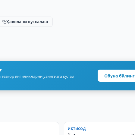
Ҳаволани нусхалаш
г
Обуна бўлинг
 тезкор янгиликларни ўзингизга қулай
ИҚТИСОД