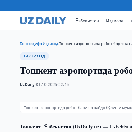
Ўзбекистон
Иқтисод
Бош саҳифа
Иқтисод
Тошкент аэропортида робот-бариста 
›
›
ИҚТИСОД
Тошкент аэропортида роб
UzDaily
·
01.10.2025
·
22:45
Тошкент аэропортида робот-бариста пайдо бўлиши мум
Тошкент, Ўзбекистон (UzDaily.uz) —
Uzbekista