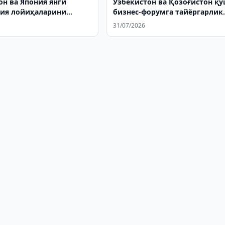
он ва Япония янги
Ўзбекистон ва Қозоғистон қ
ия лойиҳаларини
бизнес-форумга тайёргарлик
а қилишди
кўрмоқда
31/07/2026