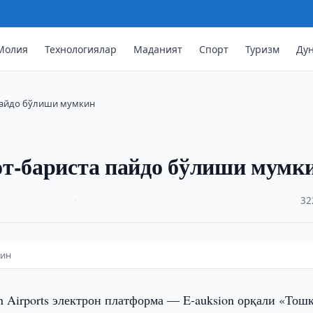
Молия
Технологиялар
Маданият
Спорт
Туризм
Ду
пайдо бўлиши мумкин
от-бариста пайдо бўлиши мумк
·
32
кин
n Airports электрон платформа — E-auksion орқали «Тош