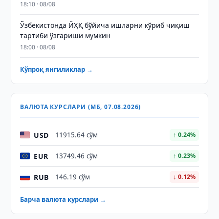
18:10 · 08/08
Ўзбекистонда ЙҲҚ бўйича ишларни кўриб чиқиш
тартиби ўзгариши мумкин
18:00 · 08/08
Кўпроқ янгиликлар →
ВАЛЮТА КУРСЛАРИ (МБ, 07.08.2026)
USD
11915.64 сўм
↑ 0.24%
EUR
13749.46 сўм
↑ 0.23%
RUB
146.19 сўм
↓ 0.12%
Барча валюта курслари →