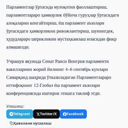
Парламентлар ўртасида мулоқотни фаоллаштириш,
парламентлараро ҳамкорлик бўйича гуруҳлар ўртасидаги
алоқаларни кенгайтириш, ёш парламент аъзолари
ўртасидаги ҳамкорликни ривожлантириш, шунингдек,
ҳудудлараро шерикликни мустаҳкамлаш юзасидан фикр
алмашилди.
Учрашув якунида Сенат Раиси Венгрия парламенти
вакилларини жорий йилнинг 4–6 сентябрь кунлари
Самарқанд шаҳрида ўтказиладиган Парламентлараро
иттифоқнинг 12-Глобал ёш парламент аъзолари
конференциясида иштирок этишга таклиф этди.
Улашиш:
Telegram
Twitter/X
Facebook
Ҳаволани нусхалаш