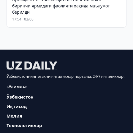
биринчи ярмидаги фаолияти ҳақида маълумот
берилди
17:54 · 03/08
Ўзбекистоннинг етакчи янгиликлар порталы. 24/7 янгиликлар.
БЎЛИМЛАР
Ўзбекистон
Иқтисод
Молия
Технологиялар