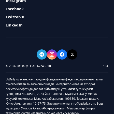
Instagram
Facebook
Twitter/X
LinkedIn
© 2026 UzDaily · ОАВ №248510
18+
UzDaily.uz материалларидан фойдаланиш фақат таҳририятнинг ёзма
рухсати билан амалга оширилади. Интернет-оммавий ахборот
воситаси сифатида давлат рўйхатидан ўтганлиги тўғрисидаги
гувоҳнома №248510, 2024 йил 1 апрель. Муассис: «Daily Media»
хусусий корхонаси. Манзил: Ўзбекистон, 100180, Тошкент шаҳри,
Юнусобод тумани, 12-27-73. Электрон почта: info@uzdaily.com. Бош
муҳаррир: Умаров Анвар Абрарджанович. Муаллифлар фикри
таҳририят нуқтаи назарига мос келмаслиги мумкин.