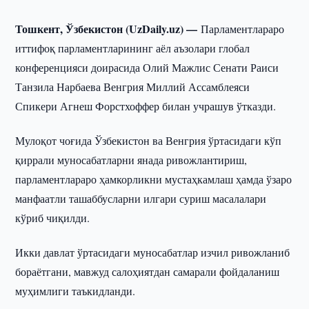
Тошкент, Ўзбекистон (UzDaily.uz) —
Парламентлараро
иттифоқ парламентларининг аёл аъзолари глобал
конференцияси доирасида Олий Мажлис Сенати Раиси
Танзила Нарбаева Венгрия Миллий Ассамблеяси
Спикери Агнеш Форстхоффер билан учрашув ўтказди.
Мулоқот чоғида Ўзбекистон ва Венгрия ўртасидаги кўп
қиррали муносабатларни янада ривожлантириш,
парламентлараро ҳамкорликни мустаҳкамлаш ҳамда ўзаро
манфаатли ташаббусларни илгари суриш масалалари
кўриб чиқилди.
Икки давлат ўртасидаги муносабатлар изчил ривожланиб
бораётгани, мавжуд салоҳиятдан самарали фойдаланиш
муҳимлиги таъкидланди.