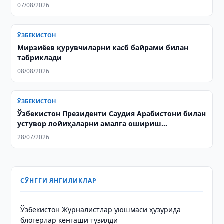
07/08/2026
ЎЗБЕКИСТОН
Мирзиёев қурувчиларни касб байрами билан
табриклади
08/08/2026
ЎЗБЕКИСТОН
Ўзбекистон Президенти Саудия Арабистони билан
устувор лойиҳаларни амалга ошириш
масалаларини муҳокама қилди
28/07/2026
СЎНГГИ ЯНГИЛИКЛАР
Ўзбекистон Журналистлар уюшмаси ҳузурида
блогерлар кенгаши тузилди