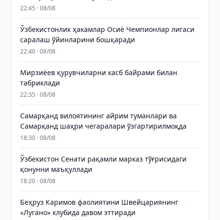
22:45 · 08/08
Ўзбекистонлик ҳакамлар Осиё Чемпионлар лигаси
саралаш ўйинларини бошқаради
22:40 · 08/08
Мирзиёев қурувчиларни касб байрами билан
табриклади
22:35 · 08/08
Самарқанд вилоятининг айрим туманлари ва
Самарқанд шаҳри чегаралари ўзгартирилмоқда
18:30 · 08/08
Ўзбекистон Сенати рақамли марказ тўғрисидаги
қонунни маъқуллади
18:20 · 08/08
Беҳруз Каримов фаолиятини Швейцариянинг
«Лугано» клубида давом эттиради