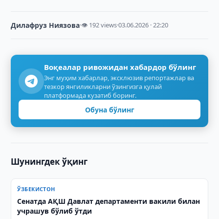
Дилафруз Ниязова
·
👁 192 views
·
03.06.2026 · 22:20
Воқеалар ривожидан хабардор бўлинг
Энг муҳим хабарлар, эксклюзив репортажлар ва
тезкор янгиликларни ўзингизга қулай
платформада кузатиб боринг.
Обуна бўлинг
Шунингдек ўқинг
ЎЗБЕКИСТОН
Сенатда АҚШ Давлат департаменти вакили билан
учрашув бўлиб ўтди