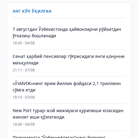
ЭНГ КЎП ЎҚИЛГАН
7 августдан Ўзбекистонда ҳайвонларни рўйхатдан
ўтказиш бошланади
18:45 · 04/08
Сенат ҳарбий пенсиялар тўғрисидаги янги қонунни
маъқуллади
21:11 · 07/08
«ЎзМИЖ»нинг ярим йиллик фойдаси 2,1 триллион
сўмга етди
18:10 · 03/08
New Port турар-жой мажмуаси қурилиши юзасидан
жиноят иши қўзғатилди
18:40 · 04/08
Президентга “Ўзбекнефтегаз”нинг йилнинг