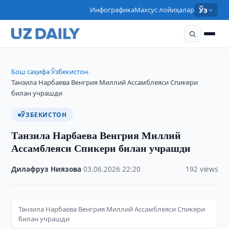
Инфографика
Махсус лойиҳалар
Ўз
Бош саҳифа
Ўзбекистон
›
›
Танзила Нарбаева Венгрия Миллий Ассамблеяси Спикери
билан учрашди
ЎЗБЕКИСТОН
Танзила Нарбаева Венгрия Миллий
Ассамблеяси Спикери билан учрашди
Дилафруз Ниязова
·
03.06.2026
·
22:20
·
192 views
Танзила Нарбаева Венгрия Миллий Ассамблеяси Спикери
билан учрашди