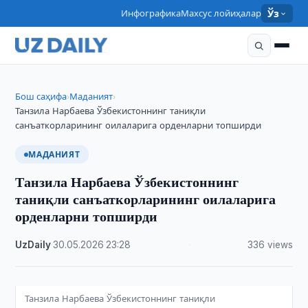
Инфографика
Махсус лойиҳалар
Ўз
Бош саҳифа
Маданият
›
›
Танзила Нарбаева Ўзбекистоннинг таниқли
санъаткорларининг оилаларига орденларни топширди
МАДАНИЯТ
Танзила Нарбаева Ўзбекистоннинг
таниқли санъаткорларининг оилаларига
орденларни топширди
UzDaily
·
30.05.2026
·
23:28
·
336 views
Танзила Нарбаева Ўзбекистоннинг таниқли