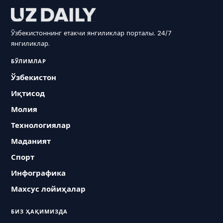
Ўзбекистоннинг етакчи янгиликлар порталы. 24/7
янгиликлар.
БЎЛИМЛАР
Ўзбекистон
Иқтисод
Молия
Технологиялар
Маданият
Спорт
Инфографика
Махсус лойиҳалар
БИЗ ҲАҚИМИЗДА