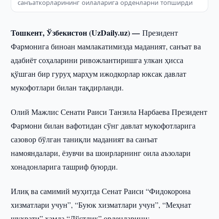
санъаткорларининг оилаларига орденларни топширди
Тошкент, Ўзбекистон (UzDaily.uz) —
Президент
Фармонига биноан мамлакатимизда маданият, санъат ва
адабиёт соҳаларини ривожлантиришга улкан ҳисса
қўшган бир гуруҳ марҳум ижодкорлар юксак давлат
мукофотлари билан тақдирланди.
Олий Мажлис Сенати Раиси Танзила Нарбаева Президент
Фармони билан вафотидан сўнг давлат мукофотларига
сазовор бўлган таниқли маданият ва санъат
намояндалари, ёзувчи ва шоирларнинг оила аъзолари
хонадонларига ташриф буюрди.
Илиқ ва самимий муҳитда Сенат Раиси “Фидокорона
хизматлари учун”, “Буюк хизматлари учун”, “Меҳнат
шуҳрати” ҳамда “Дўстлик” орденларини: