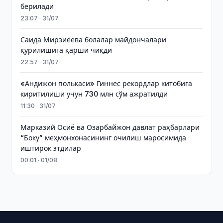
берилади
23:07 · 31/07
Саида Мирзиёева болалар майдончалари
қурилишига қарши чиқди
22:57 · 31/07
«Андижон полькаси» Гиннес рекордлар китобига
киритилиши учун 730 млн сўм ажратилди
11:30 · 31/07
Марказий Осиё ва Озарбайжон давлат раҳбарлари
“Боку” меҳмонхонасининг очилиш маросимида
иштирок этдилар
00:01 · 01/08