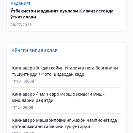
МАДАНИЯТ
Ўзбекистон маданият кунлари Қирғизистонда
ўтказилади
28/07/2026
СЎНГГИ ЯНГИЛИКЛАР
Каннаваро ЖЧдан кейин Италияга нега борганини
тушунтирди / Фото: Видеодан кадр.
11:30 · 06/08
Каннаваро 4 млн евро маош ҳақидаги миш-
мишларни рад этди
11:15 · 06/08
Каннаваро Машариповнинг Жаҳон чемпионатида
қатнашмагани сабабини тушунтирди