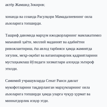
актёр Жамшид Зокиров;
хонанда ва созанда Расулқори Мамадалиевнинг оила
аъзоларига топширди.
Ташриф давомида марҳум ижодкорларнинг мамлакатимиз
маънавий ҳаёти, миллий маданият ва адабиётни
ривожлантириш, ёш авлод тарбияси ҳамда жамиятда
эзгулик, меҳр-оқибат ва ватанпарварлик қадриятларини
мустаҳкамлаш йўлидаги хизматлари алоҳида эътироф
этилди.
Самимий учрашувларда Сенат Раиси давлат
мукофотларини тақдирланган марҳумларнинг оила
аъзоларига топширди ҳамда уларга чуқур ҳурмат ва
миннатдорлик изҳор этди.