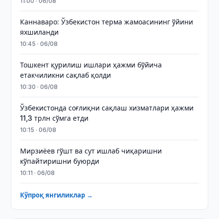
11:00 · 06/08
Каннаваро: Ўзбекистон терма жамоасининг ўйини
яхшиланди
10:45 · 06/08
Тошкент қурилиш ишлари ҳажми бўйича
етакчиликни сақлаб қолди
10:30 · 06/08
Ўзбекистонда соғлиқни сақлаш хизматлари ҳажми
11,3 трлн сўмга етди
10:15 · 06/08
Мирзиёев гўшт ва сут ишлаб чиқаришни
кўпайтиришни буюрди
10:11 · 06/08
Кўпроқ янгиликлар →