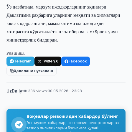
Ўз навбатида, марҳум ижодкорларнинг яқинлари
Давлатимиз раҳбарига уларнинг меҳнати ва хизматлари
юксак қадрлангани, мамлакатимизда ижод аҳли
хотирасига кўрсатилаётган эътибор ва ғамхўрлик учун
миннатдорлик билдирди.
Улашиш:
Telegram
Twitter/X
Facebook
Ҳаволани нусхалаш
UzDaily
·
👁 336 views
·
30.05.2026 · 23:28
Воқеалар ривожидан хабардор бўлинг
Энг муҳим хабарлар, эксклюзив репортажлар ва
тезкор янгиликларни ўзингизга қулай