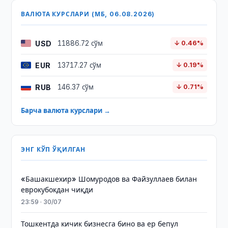
ВАЛЮТА КУРСЛАРИ (МБ, 06.08.2026)
USD
11886.72 сўм
↓ 0.46%
EUR
13717.27 сўм
↓ 0.19%
RUB
146.37 сўм
↓ 0.71%
Барча валюта курслари →
ЭНГ КЎП ЎҚИЛГАН
«Башакшехир» Шомуродов ва Файзуллаев билан
еврокубокдан чиқди
23:59 · 30/07
Тошкентда кичик бизнесга бино ва ер бепул