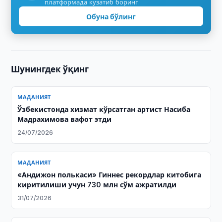
платформада кузатиб боринг.
Обуна бўлинг
Шунингдек ўқинг
МАДАНИЯТ
Ўзбекистонда хизмат кўрсатган артист Насиба
Мадрахимова вафот этди
24/07/2026
МАДАНИЯТ
«Андижон полькаси» Гиннес рекордлар китобига
киритилиши учун 730 млн сўм ажратилди
31/07/2026