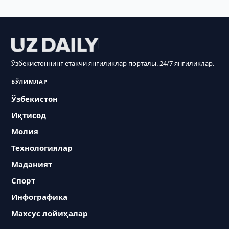
Ўзбекистоннинг етакчи янгиликлар порталы. 24/7 янгиликлар.
БЎЛИМЛАР
Ўзбекистон
Иқтисод
Молия
Технологиялар
Маданият
Спорт
Инфографика
Махсус лойиҳалар