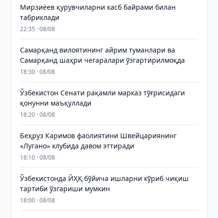
Мирзиёев қурувчиларни касб байрами билан
табриклади
22:35 · 08/08
Самарқанд вилоятининг айрим туманлари ва
Самарқанд шаҳри чегаралари ўзгартирилмоқда
18:30 · 08/08
Ўзбекистон Сенати рақамли марказ тўғрисидаги
қонунни маъқуллади
18:20 · 08/08
Беҳруз Каримов фаолиятини Швейцариянинг
«Лугано» клубида давом эттиради
18:10 · 08/08
Ўзбекистонда ЙҲҚ бўйича ишларни кўриб чиқиш
тартиби ўзгариши мумкин
18:00 · 08/08