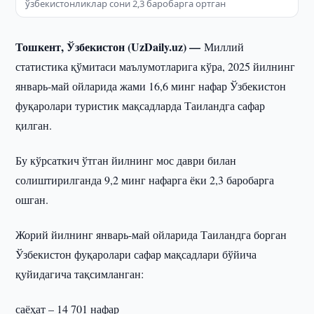
ўзбекистонликлар сони 2,3 баробарга ортган
Тошкент, Ўзбекистон (UzDaily.uz) —
Миллий
статистика қўмитаси маълумотларига кўра, 2025 йилнинг
январь-май ойларида жами 16,6 минг нафар Ўзбекистон
фуқаролари туристик мақсадларда Таиландга сафар
қилган.
Бу кўрсаткич ўтган йилнинг мос даври билан
солиштирилганда 9,2 минг нафарга ёки 2,3 баробарга
ошган.
Жорий йилнинг январь-май ойларида Таиландга борган
Ўзбекистон фуқаролари сафар мақсадлари бўйича
қуйидагича тақсимланган:
саёҳат – 14 701 нафар