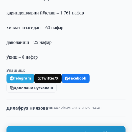
қариндошларни йўқлаш – 1 761 нафар
хизмат юзасидан – 60 нафар
даволаниш – 25 нафар
ўқиш – 8 нафар
Улашиш:
Telegram
Twitter/X
Facebook
Ҳаволани нусхалаш
Дилафруз Ниязова
·
👁 447 views
·
28.07.2025 · 14:40