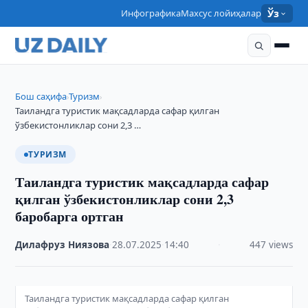
Инфографика
Махсус лойиҳалар
Ўз
Бош саҳифа
Туризм
›
›
Таиландга туристик мақсадларда сафар қилган
ўзбекистонликлар сони 2,3 …
ТУРИЗМ
Таиландга туристик мақсадларда сафар
қилган ўзбекистонликлар сони 2,3
баробарга ортган
Дилафруз Ниязова
·
28.07.2025
·
14:40
·
447 views
Таиландга туристик мақсадларда сафар қилган