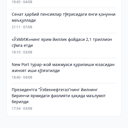
18:45 · 04/08
Сенат ҳарбий пенсиялар тўғрисидаги янги қонунни
маъқуллади
21:11 · 07/08
«ЎзМИЖ»нинг ярим йиллик фойдаси 2,1 триллион
сўмга етди
18:10 · 03/08
New Port турар-жой мажмуаси қурилиши юзасидан
жиноят иши қўзғатилди
18:40 · 04/08
Президентга “Ўзбекнефтегаз”нинг йилнинг
биринчи ярмидаги фаолияти ҳақида маълумот
берилди
17:54 · 03/08