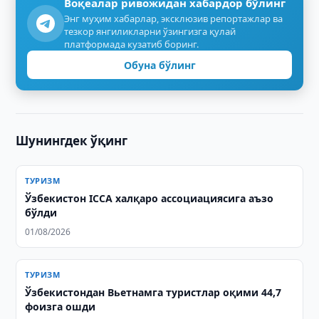
Воқеалар ривожидан хабардор бўлинг
Энг муҳим хабарлар, эксклюзив репортажлар ва
тезкор янгиликларни ўзингизга қулай
платформада кузатиб боринг.
Обуна бўлинг
Шунингдек ўқинг
ТУРИЗМ
Ўзбекистон ICCA халқаро ассоциациясига аъзо
бўлди
01/08/2026
ТУРИЗМ
Ўзбекистондан Вьетнамга туристлар оқими 44,7
фоизга ошди