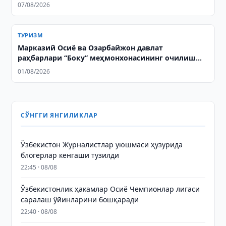
07/08/2026
ТУРИЗМ
Марказий Осиё ва Озарбайжон давлат
раҳбарлари “Боку” меҳмонхонасининг очилиш
маросимида иштирок этдилар
01/08/2026
СЎНГГИ ЯНГИЛИКЛАР
Ўзбекистон Журналистлар уюшмаси ҳузурида
блогерлар кенгаши тузилди
22:45 · 08/08
Ўзбекистонлик ҳакамлар Осиё Чемпионлар лигаси
саралаш ўйинларини бошқаради
22:40 · 08/08