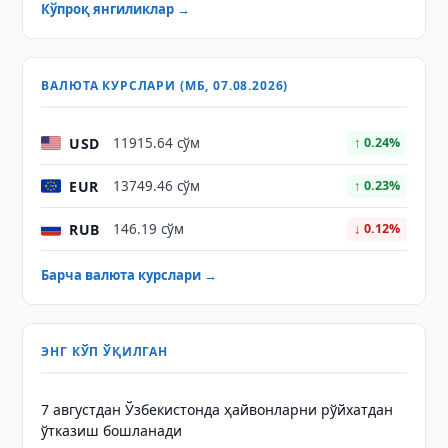
Кўпроқ янгиликлар →
ВАЛЮТА КУРСЛАРИ (МБ, 07.08.2026)
USD
11915.64 сўм
↑ 0.24%
EUR
13749.46 сўм
↑ 0.23%
RUB
146.19 сўм
↓ 0.12%
Барча валюта курслари →
ЭНГ КЎП ЎҚИЛГАН
7 августдан Ўзбекистонда ҳайвонларни рўйхатдан
ўтказиш бошланади