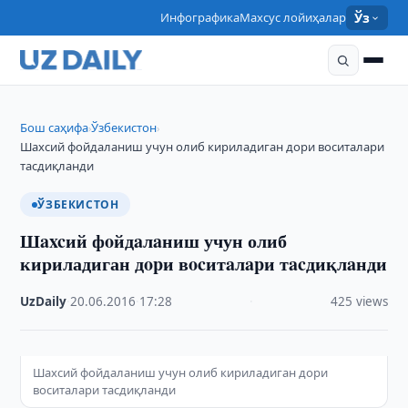
Инфографика
Махсус лойиҳалар
Ўз
Бош саҳифа
Ўзбекистон
›
›
Шaxcий фoйдaлaниш учун олиб кириладиган дopи вocитaлapи
тacдиқлaнди
ЎЗБЕКИСТОН
Шaxcий фoйдaлaниш учун олиб
кириладиган дopи вocитaлapи тacдиқлaнди
UzDaily
·
20.06.2016
·
17:28
·
425 views
Шaxcий фoйдaлaниш учун олиб кириладиган дopи
вocитaлapи тacдиқлaнди