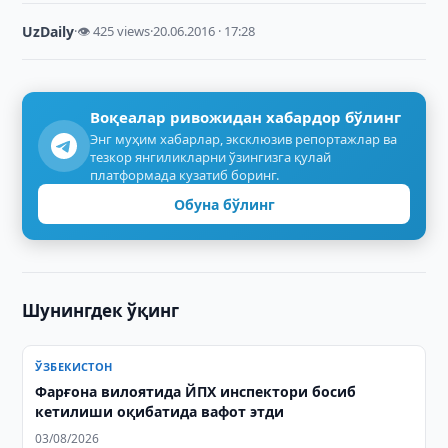
UzDaily
·
👁 425 views
·
20.06.2016 · 17:28
Воқеалар ривожидан хабардор бўлинг
Энг муҳим хабарлар, эксклюзив репортажлар ва
тезкор янгиликларни ўзингизга қулай
платформада кузатиб боринг.
Обуна бўлинг
Шунингдек ўқинг
ЎЗБЕКИСТОН
Фарғона вилоятида ЙПХ инспектори босиб
кетилиши оқибатида вафот этди
03/08/2026