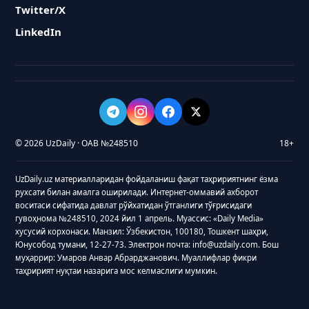
Twitter/X
LinkedIn
© 2026 UzDaily · ОАВ №248510
18+
UzDaily.uz материалларидан фойдаланиш фақат таҳририятнинг ёзма
рухсати билан амалга оширилади. Интернет-оммавий ахборот
воситаси сифатида давлат рўйхатидан ўтганлиги тўғрисидаги
гувоҳнома №248510, 2024 йил 1 апрель. Муассис: «Daily Media»
хусусий корхонаси. Манзил: Ўзбекистон, 100180, Тошкент шаҳри,
Юнусобод тумани, 12-27-73. Электрон почта: info@uzdaily.com. Бош
муҳаррир: Умаров Анвар Абрарджанович. Муаллифлар фикри
таҳририят нуқтаи назарига мос келмаслиги мумкин.