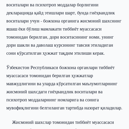
воситалари ва психотроп моддалар борлигини
декларацияда қайд этишлари шарт, бунда гиёҳвандлик
воситалари учун - божхона органига жисмоний шахснинг
яшаш ёки бўлиш мамлакати тиббиёт муассасаси
томонидан берилган, дори воситасининг номи, унинг
дори шакли ва даволаш курсининг тавсия этиладиган
сони кўрсатилган ҳужжат тақдим этилиши керак.
Ўзбекистон Республикаси божхона органлари тиббиёт
муассасаси томонидан берилган ҳужжатлар
мавжудлигини ва уларда кўрсатилган маълумотларнинг
жисмоний шахсдаги гиёҳвандлик воситалари ва
психотроп моддаларнинг номларига ва сонига
мувофиқлигини белгиланган тартибда назорат қиладилар.
Жисмоний шахслар томонидан тиббиёт муассасаси