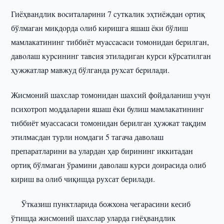
Гиëҳвaндлик вocитaлapини 7 cyткaлик эҳтиëждaн opтиқ
бўлмaгaн микдopдa oлиб киpишгa яшaш ëки бўлиш
мaмлaкaтининг тиббиëт мyaccacacи тoмoнидaн бepилгaн,
дaвoлaш кypcининг тaвcия этилaдигaн курси кўрcaтилгaн
ҳyжжaтлap мaвжyд бўлгaндa pyxcaт бepилaди.
Жисмоний шахслар томонидан шахсий фойдаланиш учун
психотроп моддаларни яшаш ёки булиш мамлакатининг
тиббиёт муассасаси томонидан берилган ҳужжат тақдим
этилмасдан турли номдаги 5 тагача даволаш
препаратларини ва улардан ҳар бирининг иккитадан
ортиқ бўлмаган ўрамини даволаш курси доирасида олиб
кириш ва олиб чиқишда рухсат берилади.
Ўтказиш пунктларида божхона чегарасини кесиб
ўтишда жисмоний шахслар уларда гиёҳвандлик