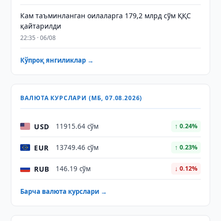
Кам таъминланган оилаларга 179,2 млрд сўм ҚҚС
қайтарилди
22:35 · 06/08
Кўпроқ янгиликлар →
ВАЛЮТА КУРСЛАРИ (МБ, 07.08.2026)
USD
11915.64 сўм
↑ 0.24%
EUR
13749.46 сўм
↑ 0.23%
RUB
146.19 сўм
↓ 0.12%
Барча валюта курслари →