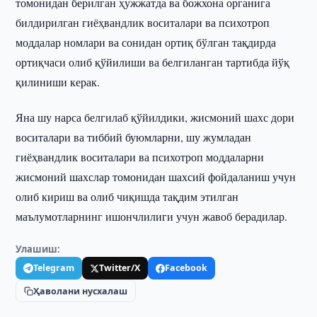
томонидан берилган ҳужжатда ва божхона органига
билдирилган гиёҳвандлик воситалари ва психотроп
моддалар номлари ва сонидан ортиқ бўлган тақдирда
ортиқчаси олиб қўйилиши ва белгиланган тартибда йўқ
қилиниши керак.
Яна шу нарса белгилаб қўйилдики, жисмоний шахс дори
воситалари ва тиббий буюмларни, шу жумладан
гиёҳвандлик воситалари ва психотроп моддаларни
жисмоний шахслар томонидан шахсий фойдаланиш учун
олиб кириш ва олиб чиқишда тақдим этилган
маълумотларнинг ишончлилиги учун жавоб берадилар.
Улашиш:
Telegram
Twitter/X
Facebook
Ҳаволани нусхалаш