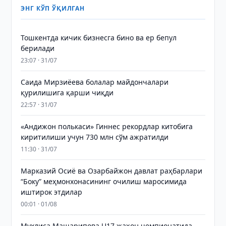
ЭНГ КЎП ЎҚИЛГАН
Тошкентда кичик бизнесга бино ва ер бепул
берилади
23:07 · 31/07
Саида Мирзиёева болалар майдончалари
қурилишига қарши чиқди
22:57 · 31/07
«Андижон полькаси» Гиннес рекордлар китобига
киритилиши учун 730 млн сўм ажратилди
11:30 · 31/07
Марказий Осиё ва Озарбайжон давлат раҳбарлари
“Боку” меҳмонхонасининг очилиш маросимида
иштирок этдилар
00:01 · 01/08
Мухлиса Машарипова U17 жаҳон чемпионатида