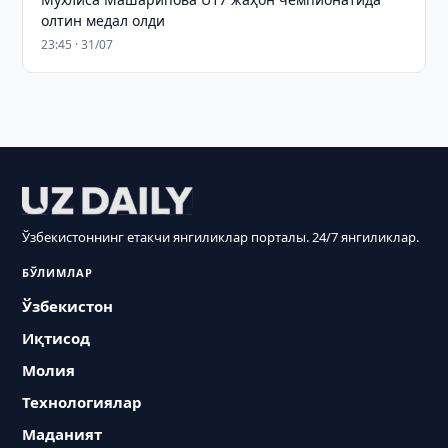
олтин медал олди
23:45 · 31/07
Ўзбекистоннинг етакчи янгиликлар порталы. 24/7 янгиликлар.
БЎЛИМЛАР
Ўзбекистон
Иқтисод
Молия
Технологиялар
Маданият