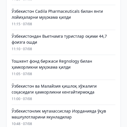
Ўзбекистон Cadila Pharmaceuticals билан янги
лойиҳаларни муҳокама қилди
11:15 · 07/08
Ўзбекистондан Вьетнамга туристлар оқими 44,7
фоизга ошди
11:10 · 07/08
Тошкент фонд биржаси Regnology билан
ҳамкорликни муҳокама қилди
11:05 · 07/08
Ўзбекистон ва Малайзия қишлоқ хўжалиги
соҳасидаги ҳамкорликни кенгайтирмоқда
11:00 · 07/08
Ўзбекистонлик мутахассислар Иорданияда ўқув
машғулотларини якунладилар
10:48 · 07/08