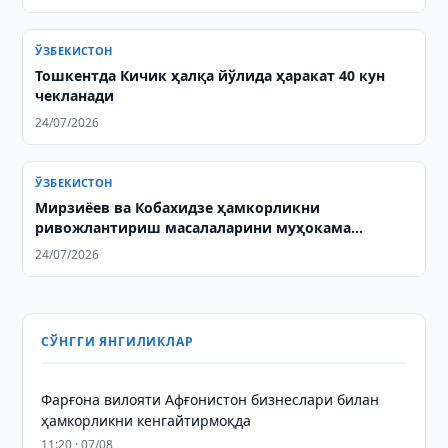
ЎЗБЕКИСТОН
Тошкентда Кичик ҳалқа йўлида ҳаракат 40 кун
чекланади
24/07/2026
ЎЗБЕКИСТОН
Мирзиёев ва Кобахидзе ҳамкорликни
ривожлантириш масалаларини муҳокама
қилишди
24/07/2026
СЎНГГИ ЯНГИЛИКЛАР
Фарғона вилояти Афғонистон бизнеслари билан
ҳамкорликни кенгайтирмоқда
11:20 · 07/08