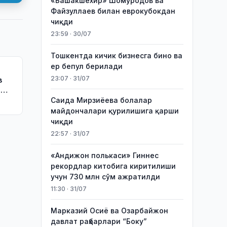
«Башакшехир» Шомуродов ва
Файзуллаев билан еврокубокдан
чиқди
23:59 · 30/07
Тошкентда кичик бизнесга бино ва
ер бепул берилади
23:07 · 31/07
в
ш
ишди
Саида Мирзиёева болалар
майдончалари қурилишига қарши
чиқди
22:57 · 31/07
«Андижон полькаси» Гиннес
рекордлар китобига киритилиши
учун 730 млн сўм ажратилди
11:30 · 31/07
Марказий Осиё ва Озарбайжон
давлат раҳбарлари “Боку”