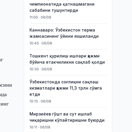
чемпионатида қатнашмагани
сабабини тушунтирди
11:00 · 06/08
Каннаваро: Ўзбекистон терма
жамоасининг ўйини яхшиланди
10:45 · 06/08
Тошкент қурилиш ишлари ҳажми
нг
бўйича етакчиликни сақлаб қолди
10:30 · 06/08
Ўзбекистонда соғлиқни сақлаш
асини
хизматлари ҳажми 11,3 трлн сўмга
мда
етди
10:15 · 06/08
нинг
Мирзиёев гўшт ва сут ишлаб
чиқаришни кўпайтиришни буюрди
10:11 · 06/08