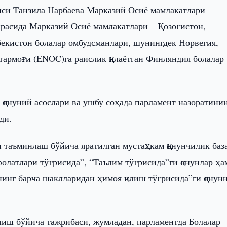
иси Танзила Нарбаева Марказий Осиё мамлакатлари
расида Марказий Осиё мамлакатлари – Қозоғистон,
екистон болалар омбудсманлари, шунингдек Норвегия,
тармоғи (ENOC)га раислик қилаётган Финляндия болалар
 қонуний асослари ва ушбу соҳада парламент назоратини
ди.
и таъминлаш бўйича яратилган мустаҳкам қонунчилик баз
афолатлари тўғрисида”, “Таълим тўғрисида”ги қонунлар ҳа
нинг барча шаклларидан ҳимоя қилиш тўғрисида”ги қонун
илиш бўйича тажрибаси, жумладан, парламентда Болалар