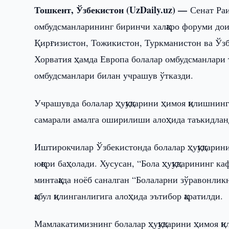
Тошкент, Ўзбекистон (UzDaily.uz) —
Сенат Ра
омбудсманларининг биринчи халқаро форуми дои
Қирғизистон, Тожикистон, Туркманистон ва Ўзб
Хорватия ҳамда Европа болалар омбудсманлари 
омбудсманлари билан учрашув ўтказди.
Учрашувда болалар ҳуқуқларини ҳимоя қилишнинг
самарали амалга оширилиши алоҳида таъкидлан
Иштирокчилар Ўзбекистонда болалар ҳуқуқларин
юқори баҳолади. Хусусан, “Бола ҳуқуқларининг к
минтақада ноёб саналган “Болаларни зўравонлик
қабул қилинганлигига алоҳида эътибор қаратилди.
Мамлакатимизнинг болалар ҳуқуқларини ҳимоя қ