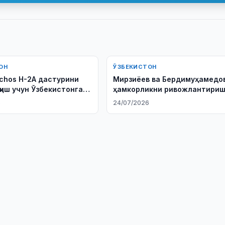
ОН
ЎЗБЕКИСТОН
chos H-2А дастурини
Мирзиёев ва Бердимуҳамедо
қиш учун Ўзбекистонга
ҳамкорликни ривожлантири
буюради
масалаларини муҳокама қил
6
24/07/2026