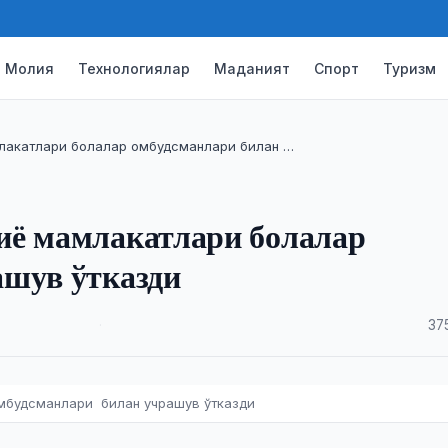
Молия
Технологиялар
Маданият
Спорт
Туризм
лакатлари болалар омбудсманлари билан …
иё мамлакатлари болалар
ашув ўтказди
·
37
мбудсманлари билан учрашув ўтказди