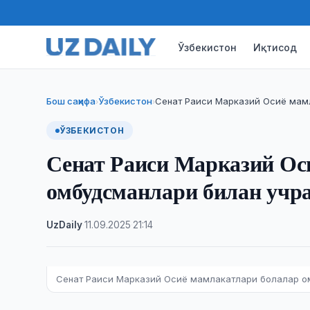
Ўзбекистон
Иқтисод
Бош саҳифа
Ўзбекистон
Сенат Раиси Марказий Осиё мам
›
›
ЎЗБЕКИСТОН
Сенат Раиси Марказий Ос
омбудсманлари билан учр
UzDaily
·
11.09.2025
·
21:14
Сенат Раиси Марказий Осиё мамлакатлари болалар о