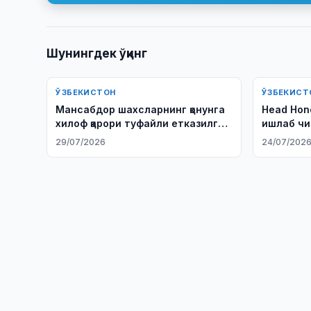
Шунингдек ўқинг
ЎЗБЕКИСТОН
ЎЗБЕКИСТ
Мансабдор шахсларнинг қонунга
Head Hon
хилоф қарори туфайли етказилган
ишлаб чи
зарарни қоплаш тартиби
ташриф 
29/07/2026
24/07/202
белгиланди