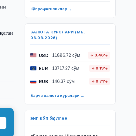
ини
Кўпроқ янгиликлар →
қилган
ВАЛЮТА КУРСЛАРИ (МБ,
06.08.2026)
USD
11886.72 сўм
↓ 0.46%
EUR
13717.27 сўм
↓ 0.19%
RUB
146.37 сўм
↓ 0.71%
Барча валюта курслари →
ЭНГ КЎП ЎҚИЛГАН