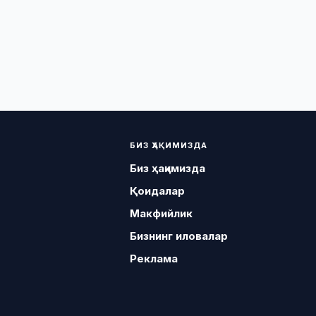
БИЗ ҲАҚИМИЗДА
Биз ҳақимизда
Қоидалар
Макфийлик
Бизнинг иловалар
Реклама