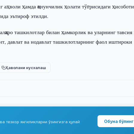
нг аҳволи ҳамда қонунчилик ҳолати тўғрисидаги ҳисобот
тида эътироф этилди.
алқаро ташкилотлар билан ҳамкорлик ва уларнинг тавсия 
нт, давлат ва нодавлат ташкилотларнинг фаол иштироки
Ҳаволани нусхалаш
Обуна бўлинг
ва тезкор янгиликларни ўзингизга қулай