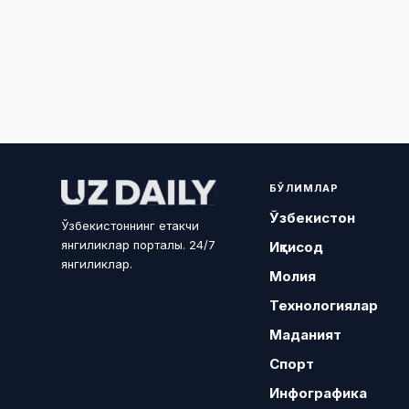
БЎЛИМЛАР
Ўзбекистон
Ўзбекистоннинг етакчи
янгиликлар порталы. 24/7
Иқтисод
янгиликлар.
Молия
Технологиялар
Маданият
Спорт
Инфографика