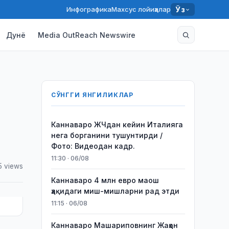
Инфографика
Махсус лойиҳалар
Ўз
Дунё
Media OutReach Newswire
СЎНГГИ ЯНГИЛИКЛАР
Каннаваро ЖЧдан кейин Италияга
нега борганини тушунтирди /
Фото: Видеодан кадр.
11:30 · 06/08
5 views
Каннаваро 4 млн евро маош
ҳақидаги миш-мишларни рад этди
11:15 · 06/08
Каннаваро Машариповнинг Жаҳон