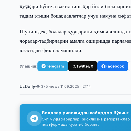
ҳуқуқлари бўйича вакилнинг ҳар йили болаларни
тақдим этиши бошқа давлатлар учун намуна сифа
Шунингдек, болалар ҳуқуқларини ҳимоя қилишда х
чоралар-тадбирларни амалга оширишда парламе
юзасидан фикр алмашилди.
Улашиш:
Telegram
Twitter/X
Facebook
UzDaily
·
👁 375 views
·
11.09.2025 · 21:14
Воқеалар ривожидан хабардор бўлинг
Энг муҳим хабарлар, эксклюзив репортажлар 
платформада кузатиб боринг.