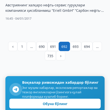
Австриянинг халқаро нефть-сервис гуруҳлари
компанияси ҳисобланмиш “Eriell GmbH” “Сарбон нефть-
газ” АЖ акцияларини 3,394 млн. АҚШ долларига сотиб
16:45 · 04/01/2017
олди.
‹
1
…
690
691
692
693
694
…
›
735
Воқеалар ривожидан хабардор бўлинг
Энг муҳим хабарлар, эксклюзив репортажлар ва
тезкор янгиликларни ўзингизга қулай
платформада кузатиб боринг.
Обуна бўлинг