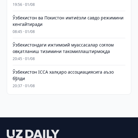
19:56 · 01/08
Ўзбекистон ва Покистон имтиёзли савдо режимини
кенгайтиради
08:45 · 01/08
Ўзбекистондаги ижтимоий муассасалар соғлом
овқатланиш тизимини такомиллаштирмоқда
20:45 · 01/08
Ўзбекистон ICCA халқаро ассоциациясига аъзо
бўлди
20:37 · 01/08