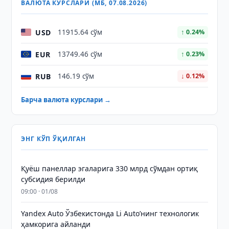
ВАЛЮТА КУРСЛАРИ (МБ, 07.08.2026)
USD
11915.64 сўм
↑ 0.24%
EUR
13749.46 сўм
↑ 0.23%
RUB
146.19 сўм
↓ 0.12%
Барча валюта курслари →
ЭНГ КЎП ЎҚИЛГАН
Қуёш панеллар эгаларига 330 млрд сўмдан ортиқ
субсидия берилди
09:00 · 01/08
Yandex Auto Ўзбекистонда Li Auto’нинг технологик
ҳамкорига айланди