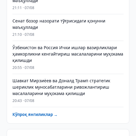
маъқуллади
21:11 · 07/08
Сенат бозор назорати тўғрисидаги қонунни
маъқуллади
21:10 · 07/08
Ўзбекистон ва Россия Ички ишлар вазирликлари
ҳамкорликни кенгайтириш масалаларини муҳокама
қилишди
20:55 · 07/08
Шавкат Мирзиёев ва Доналд Трамп стратегик
шериклик муносабатларини ривожлантириш
масалаларини муҳокама қилишди
20:43 · 07/08
Кўпроқ янгиликлар →