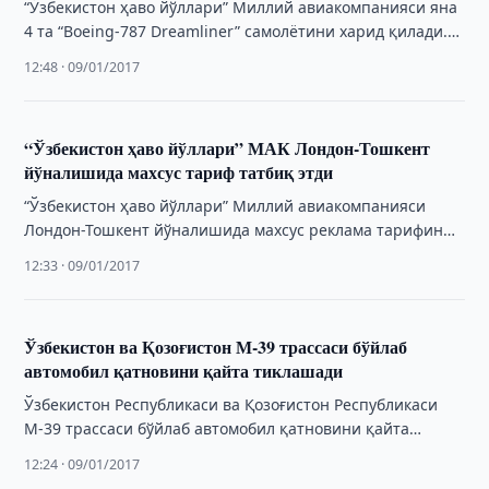
“Ўзбекистон ҳаво йўллари” Миллий авиакомпанияси яна
4 та “Boeing-787 Dreamliner” самолётини харид қилади.
Бу ҳақда АҚШнинг “Boeing Co.” компанияси хабар …
12:48 · 09/01/2017
“Ўзбекистон ҳаво йўллари” МАК Лондон-Тошкент
йўналишида махсус тариф татбиқ этди
“Ўзбекистон ҳаво йўллари” Миллий авиакомпанияси
Лондон-Тошкент йўналишида махсус реклама тарифини
татбиқ этди.
12:33 · 09/01/2017
Ўзбекистон ва Қозоғистон М-39 трассаси бўйлаб
автомобил қатновини қайта тиклашади
Ўзбекистон Республикаси ва Қозоғистон Республикаси
М-39 трассаси бўйлаб автомобил қатновини қайта
тиклаш тўғрисида қарор қабул қилишди, бу эса Тошкент
12:24 · 09/01/2017
ва …