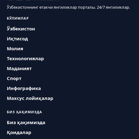
Ўзбекистоннинг етакчи янгиликлар порталы. 24/7 янгиликлар.
БЎЛИМЛАР
Ўзбекистон
Иқтисод
Молия
Технологиялар
Маданият
Спорт
Инфографика
Махсус лойиҳалар
БИЗ ҲАҚИМИЗДА
Биз ҳақимизда
Қоидалар