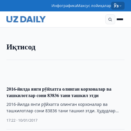
Инфографика
Махсус лойиҳалар
Ўз
ИҚТИСОД
Иқтисод
ЖБ: 2017-йилда Ўзбекистонда ЯИМнинг ўсиши 7,4
фоизни ташкил этади
12:02 · 11/01/2017
2016-йилда янги рўйхатга олинган корхоналар ва
ташкилотлар сони 83836 тани ташкил этди
2016-йилда янги рўйхатга олинган корхоналар ва
ташкилотлар сони 83836 тани ташкил этди. Ҳудудлар
кесимида янги ташкил этилган корхоналар ва
17:22 · 10/01/2017
ташкилотларнинг …