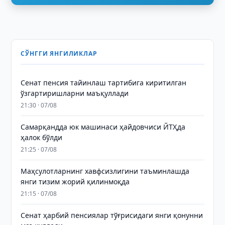
СЎНГГИ ЯНГИЛИКЛАР
Сенат пенсия тайинлаш тартибига киритилган
ўзгартиришларни маъқуллади
21:30 · 07/08
Самарқандда юк машинаси ҳайдовчиси ЙТҲда
ҳалок бўлди
21:25 · 07/08
Маҳсулотларнинг хавфсизлигини таъминлашда
янги тизим жорий қилинмоқда
21:15 · 07/08
Сенат ҳарбий пенсиялар тўғрисидаги янги қонунни