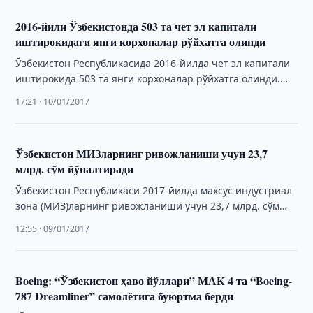
2016-йили Ўзбекистонда 503 та чет эл капитали
иштирокидаги янги корхоналар рўйхатга олинди
Ўзбекистон Республикасида 2016-йилда чет эл капитали
иштирокида 503 та янги корхоналар рўйхатга олинди.
Ушбу корхоналарнинг 351 таси Тошкент шаҳрига, 48 …
17:21 · 10/01/2017
Ўзбекистон МИЗларнинг ривожланиши учун 23,7
млрд. сўм йўналтиради
Ўзбекистон Республикаси 2017-йилда махсус индустриал
зона (МИЗ)ларнинг ривожланиши учун 23,7 млрд. сўм
миқдорида сармоя киритмоқчи. Мазкур маблағлар
12:55 · 09/01/2017
МИЗларнинг ишлаб чиқариш, …
Boeing: “Ўзбекистон ҳаво йўллари” МАК 4 та “Boeing-
787 Dreamliner” самолётига буюртма берди