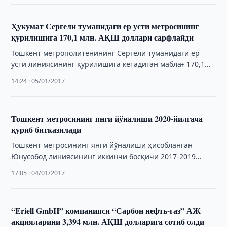
Ҳукумат Сергели туманидаги ер усти метросининг
қурилишига 170,1 млн. АҚШ доллари сарфлайди
Тошкент метрополитенининг Сергели туманидаги ер
усти линиясининг қурилишига кетадиган маблағ 170,1
млн. АҚШ долларини ташкил этади. Бу ҳақда Ўзбекистон
14:24 · 05/01/2017
Республикаси …
Тошкент метросининг янги йўналиши 2020-йилгача
қуриб битказилади
Тошкент метросининг янги йўналиши ҳисобланган
Юнусобод линиясининг иккинчи босқичи 2017-2019
йилларда қуриб битказилади.
17:05 · 04/01/2017
“Eriell GmbH” компанияси “Сарбон нефть-газ” АЖ
акцияларини 3,394 млн. АҚШ долларига сотиб олди