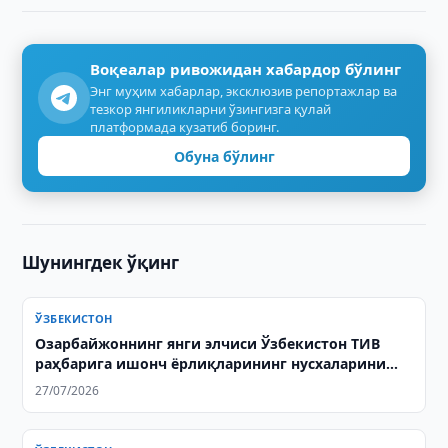
Воқеалар ривожидан хабардор бўлинг
Энг муҳим хабарлар, эксклюзив репортажлар ва
тезкор янгиликларни ўзингизга қулай
платформада кузатиб боринг.
Обуна бўлинг
Шунингдек ўқинг
ЎЗБЕКИСТОН
Озарбайжоннинг янги элчиси Ўзбекистон ТИВ
раҳбарига ишонч ёрлиқларининг нусхаларини
топширди
27/07/2026