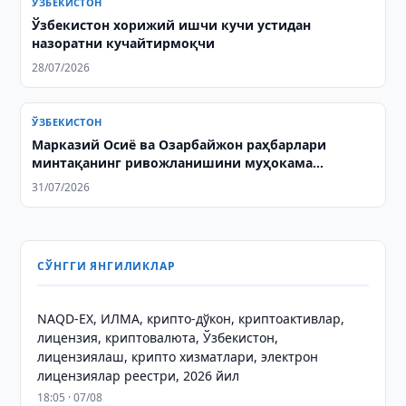
ЎЗБЕКИСТОН
Ўзбекистон хорижий ишчи кучи устидан
назоратни кучайтирмоқчи
28/07/2026
ЎЗБЕКИСТОН
Марказий Осиё ва Озарбайжон раҳбарлари
минтақанинг ривожланишини муҳокама
қилишди ва қўшма декларация қабул қилишди
31/07/2026
СЎНГГИ ЯНГИЛИКЛАР
NAQD-EX, ИЛМА, крипто-дўкон, криптоактивлар,
лицензия, криптовалюта, Ўзбекистон,
лицензиялаш, крипто хизматлари, электрон
лицензиялар реестри, 2026 йил
18:05 · 07/08