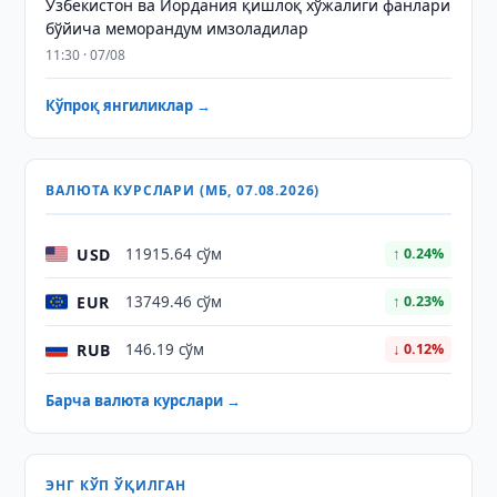
Ўзбекистон ва Иордания қишлоқ хўжалиги фанлари
бўйича меморандум имзоладилар
11:30 · 07/08
Кўпроқ янгиликлар →
ВАЛЮТА КУРСЛАРИ (МБ, 07.08.2026)
USD
11915.64 сўм
↑ 0.24%
EUR
13749.46 сўм
↑ 0.23%
RUB
146.19 сўм
↓ 0.12%
Барча валюта курслари →
ЭНГ КЎП ЎҚИЛГАН