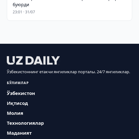
буюрди
23:01 · 31/07
Ўзбекистоннинг етакчи янгиликлар порталы. 24/7 янгиликлар.
БЎЛИМЛАР
Ўзбекистон
Иқтисод
Молия
Технологиялар
Маданият