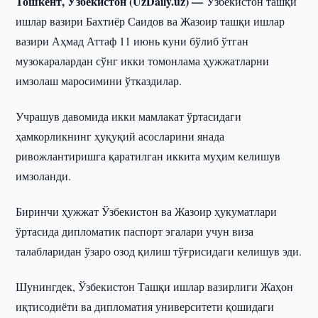
Тошкент, Ўзбекистон (UzDaily.uz) —
Ўзбекистон ташқи
ишлар вазири Бахтиёр Саидов ва Жазоир ташқи ишлар
вазири Аҳмад Аттаф 11 июнь куни бўлиб ўтган
музокаралардан сўнг икки томонлама ҳужжатларни
имзолаш маросимини ўтказдилар.
Учрашув давомида икки мамлакат ўртасидаги
ҳамкорликнинг ҳуқуқий асосларини янада
ривожлантиришга қаратилган иккита муҳим келишув
имзоланди.
Биринчи ҳужжат Ўзбекистон ва Жазоир ҳукуматлари
ўртасида дипломатик паспорт эгалари учун виза
талабларидан ўзаро озод қилиш тўғрисидаги келишув эди.
Шунингдек, Ўзбекистон Ташқи ишлар вазирлиги Жаҳон
иқтисодиёти ва дипломатия университети қошидаги