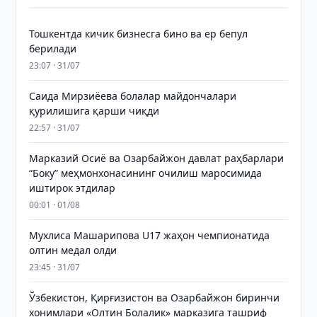
Тошкентда кичик бизнесга бино ва ер бепул
берилади
23:07 · 31/07
Саида Мирзиёева болалар майдончалари
қурилишига қарши чиқди
22:57 · 31/07
Марказий Осиё ва Озарбайжон давлат раҳбарлари
“Боку” меҳмонхонасининг очилиш маросимида
иштирок этдилар
00:01 · 01/08
Мухлиса Машарипова U17 жаҳон чемпионатида
олтин медал олди
23:45 · 31/07
Ўзбекистон, Қирғизистон ва Озарбайжон биринчи
хонимлари «Олтин Болалик» марказига ташриф