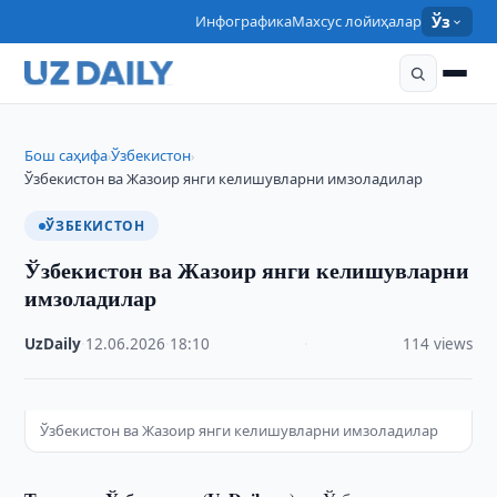
Инфографика
Махсус лойиҳалар
Ўз
Бош саҳифа
Ўзбекистон
›
›
Ўзбекистон ва Жазоир янги келишувларни имзоладилар
ЎЗБЕКИСТОН
Ўзбекистон ва Жазоир янги келишувларни
имзоладилар
UzDaily
·
12.06.2026
·
18:10
·
114 views
Ўзбекистон ва Жазоир янги келишувларни имзоладилар