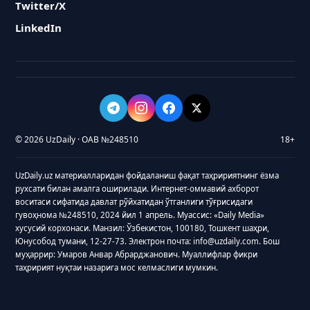
Twitter/X
LinkedIn
© 2026 UzDaily · ОАВ №248510
18+
UzDaily.uz материалларидан фойдаланиш фақат таҳририятнинг ёзма
рухсати билан амалга оширилади. Интернет-оммавий ахборот
воситаси сифатида давлат рўйхатидан ўтганлиги тўғрисидаги
гувоҳнома №248510, 2024 йил 1 апрель. Муассис: «Daily Media»
хусусий корхонаси. Манзил: Ўзбекистон, 100180, Тошкент шаҳри,
Юнусобод тумани, 12-27-73. Электрон почта: info@uzdaily.com. Бош
муҳаррир: Умаров Анвар Абрарджанович. Муаллифлар фикри
таҳририят нуқтаи назарига мос келмаслиги мумкин.