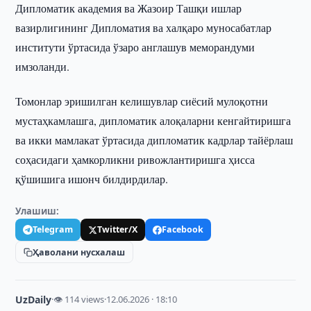
Дипломатик академия ва Жазоир Ташқи ишлар
вазирлигининг Дипломатия ва халқаро муносабатлар
институти ўртасида ўзаро англашув меморандуми
имзоланди.
Томонлар эришилган келишувлар сиёсий мулоқотни
мустаҳкамлашга, дипломатик алоқаларни кенгайтиришга
ва икки мамлакат ўртасида дипломатик кадрлар тайёрлаш
соҳасидаги ҳамкорликни ривожлантиришга ҳисса
қўшишига ишонч билдирдилар.
Улашиш:
Telegram
Twitter/X
Facebook
Ҳаволани нусхалаш
UzDaily
·
👁 114 views
·
12.06.2026 · 18:10