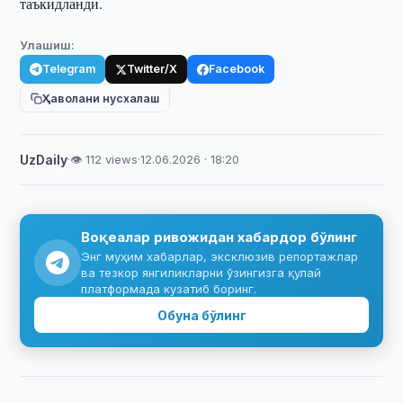
таъкидланди.
Улашиш:
Telegram
Twitter/X
Facebook
Ҳаволани нусхалаш
UzDaily
·
👁 112 views
·
12.06.2026 · 18:20
Воқеалар ривожидан хабардор бўлинг
Энг муҳим хабарлар, эксклюзив репортажлар
ва тезкор янгиликларни ўзингизга қулай
платформада кузатиб боринг.
Обуна бўлинг