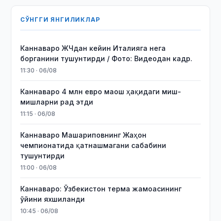
СЎНГГИ ЯНГИЛИКЛАР
Каннаваро ЖЧдан кейин Италияга нега
борганини тушунтирди / Фото: Видеодан кадр.
11:30 · 06/08
Каннаваро 4 млн евро маош ҳақидаги миш-
мишларни рад этди
11:15 · 06/08
Каннаваро Машариповнинг Жаҳон
чемпионатида қатнашмагани сабабини
тушунтирди
11:00 · 06/08
Каннаваро: Ўзбекистон терма жамоасининг
ўйини яхшиланди
10:45 · 06/08