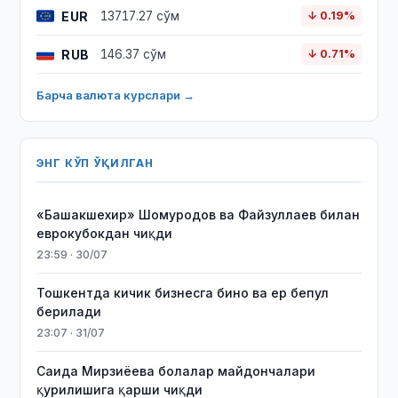
EUR
13717.27 сўм
↓ 0.19%
RUB
146.37 сўм
↓ 0.71%
Барча валюта курслари →
ЭНГ КЎП ЎҚИЛГАН
«Башакшехир» Шомуродов ва Файзуллаев билан
еврокубокдан чиқди
23:59 · 30/07
Тошкентда кичик бизнесга бино ва ер бепул
берилади
23:07 · 31/07
Саида Мирзиёева болалар майдончалари
қурилишига қарши чиқди