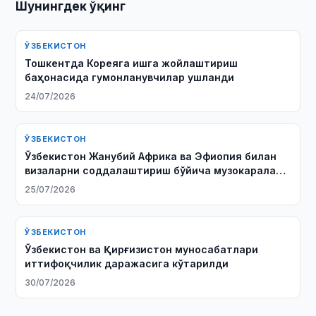
Шунингдек ўқинг
ЎЗБЕКИСТОН
Тошкентда Кореяга ишга жойлаштириш
баҳонасида гумонланувчилар ушланди
24/07/2026
ЎЗБЕКИСТОН
Ўзбекистон Жанубий Африка ва Эфиопия билан
визаларни соддалаштириш бўйича музокаралар
олиб борди
25/07/2026
ЎЗБЕКИСТОН
Ўзбекистон ва Қирғизистон муносабатлари
иттифоқчилик даражасига кўтарилди
30/07/2026