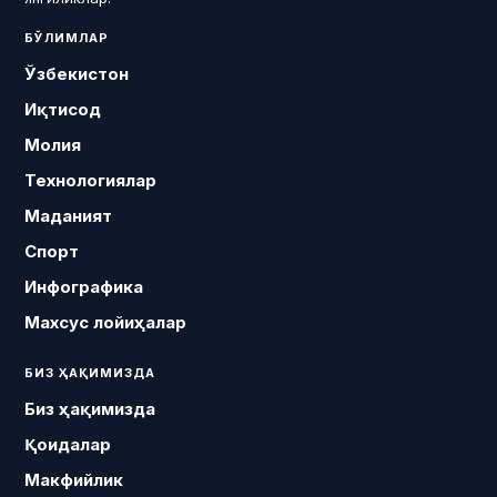
БЎЛИМЛАР
Ўзбекистон
Иқтисод
Молия
Технологиялар
Маданият
Спорт
Инфографика
Махсус лойиҳалар
БИЗ ҲАҚИМИЗДА
Биз ҳақимизда
Қоидалар
Макфийлик