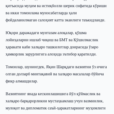
қитъасида муҳим ва истиқболли шерик сифатида кўриши
ва икки томонлама муносабатларда ҳали
фойдаланилмаган салоҳият катта эканлиги таъкидланди.
Юқори даражадаги мунтазам алоқалар, қўшма
лойиҳаларни ишлаб чиқиш ва БМТ ва Қўшилмаслик
ҳаракати каби халқаро ташкилотлар доирасида ўзаро
ҳамкорлик зарурлигига алоҳида эътибор қаратилди.
Томонлар, шунингдек, Яқин Шарқдаги вазиятни ўз ичига
олган долзарб минтақавий ва халқаро масалалар бўйича
фикр алмашдилар.
Вазиятнинг янада кескинлашишига йўл қўймаслик ва
халқаро барқарорликни мустаҳкамлаш учун вазминлик,
мулоқот ва дипломатик саъй-ҳаракатларнинг муҳимлиги