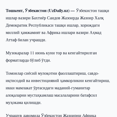
Тошкент, Ўзбекистон (UzDaily.uz) —
Ўзбекистон ташқи
ишлар вазири Бахтиёр Саидов Жазоирда Жазоир Халқ
Демократик Республикаси ташқи ишлар, хориждаги
миллий ҳамжамият ва Африка ишлари вазири Аҳмад
Аттаф билан учрашди.
Музокаралар 11 июнь куни тор ва кенгайтирилган
форматларда бўлиб ўтди.
Томонлар сиёсий мулоқотни фаоллаштириш, савдо-
иқтисодий ва инвестициявий ҳамкорликни кенгайтириш,
икки мамлакат ўртасидаги маданий-гуманитар
алоқаларни мустаҳкамлаш масалаларини батафсил
муҳокама қилишди.
Учрашув давомида Ўзбекистон Жазоирни Африка