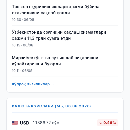
Тошкент қурилиш ишлари ҳажми бўйича
етакчиликни сақлаб қолди
10:30 · 06/08
Ўзбекистонда соғлиқни сақлаш хизматлари
ҳажми 11,3 трлн сўмга етди
10:15 · 06/08
Мирзиёев гўшт ва сут ишлаб чиқаришни
кўпайтиришни буюрди
10:11 · 06/08
Кўпроқ янгиликлар →
ВАЛЮТА КУРСЛАРИ (МБ, 06.08.2026)
USD
11886.72 сўм
↓ 0.46%