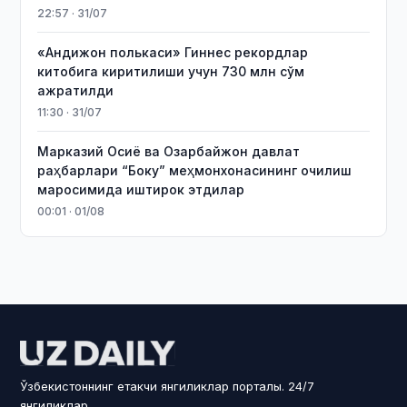
22:57 · 31/07
«Андижон полькаси» Гиннес рекордлар
китобига киритилиши учун 730 млн сўм
ажратилди
11:30 · 31/07
Марказий Осиё ва Озарбайжон давлат
раҳбарлари “Боку” меҳмонхонасининг очилиш
маросимида иштирок этдилар
00:01 · 01/08
Ўзбекистоннинг етакчи янгиликлар порталы. 24/7
янгиликлар.