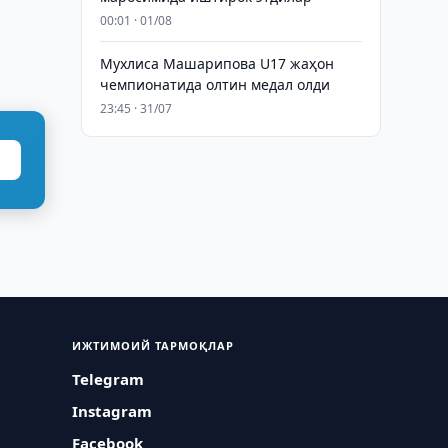
00:01 · 01/08
Мухлиса Машарипова U17 жаҳон
чемпионатида олтин медал олди
23:45 · 31/07
ИЖТИМОИЙ ТАРМОҚЛАР
Telegram
Instagram
Facebook