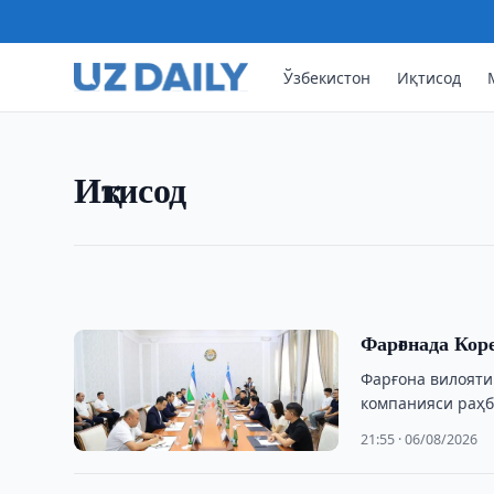
Ўзбекистон
Иқтисод
ИҚТИСОД
Ўзбекистонда цемент ишлаб
2026 йилнинг биринчи ярмида Ўзбекистонда 
Иқтисод
цемент ишлаб чиқарди. Ишлаб чиқариш ҳажми
22:25 · 06/08/2026
Фарғонада Кор
Фарғона вилояти
компанияси раҳб
21:55 · 06/08/2026