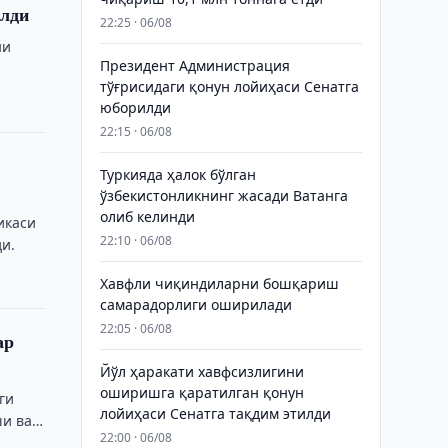
илди
22:25 · 06/08
ни
Президент Администрация
тўғрисидаги қонун лойиҳаси Сенатга
юборилди
22:15 · 06/08
Туркияда ҳалок бўлган
ўзбекистонликнинг жасади Ватанга
олиб келинди
икаси
22:10 · 06/08
и.
Хавфли чиқиндиларни бошқариш
самарадорлиги оширилади
22:05 · 06/08
ар
Йўл ҳаракати хавфсизлигини
оширишга қаратилган қонун
ги
лойиҳаси Сенатга тақдим этилди
ши ва
22:00 · 06/08