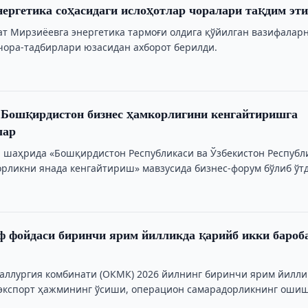
нергетика соҳасидаги ислоҳотлар чоралари тақдим эт
т Мирзиёевга энергетика тармоғи олдига қўйилган вазифалар
ора-тадбирлари юзасидан ахборот берилди.
 Бошқирдистон бизнес ҳамкорлигини кенгайтиришга
лар
фа шаҳрида «Бошқирдистон Республикаси ва Ўзбекистон Республ
орликни янада кенгайтириш» мавзусида бизнес-форум бўлиб ўтд
 фойдаси биринчи ярим йилликда қарийб икки бароб
аллургия комбинати (OКМК) 2026 йилнинг биринчи ярим йилли
 экспорт ҳажмининг ўсиши, операцион самарадорликнинг оши