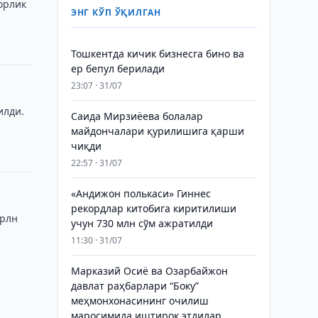
орлик
ЭНГ КЎП ЎҚИЛГАН
Тошкентда кичик бизнесга бино ва
ер бепул берилади
23:07 · 31/07
илди.
Саида Мирзиёева болалар
майдончалари қурилишига қарши
чиқди
22:57 · 31/07
«Андижон полькаси» Гиннес
рекордлар китобига киритилиши
трлн
учун 730 млн сўм ажратилди
11:30 · 31/07
Марказий Осиё ва Озарбайжон
давлат раҳбарлари “Боку”
меҳмонхонасининг очилиш
маросимида иштирок этдилар