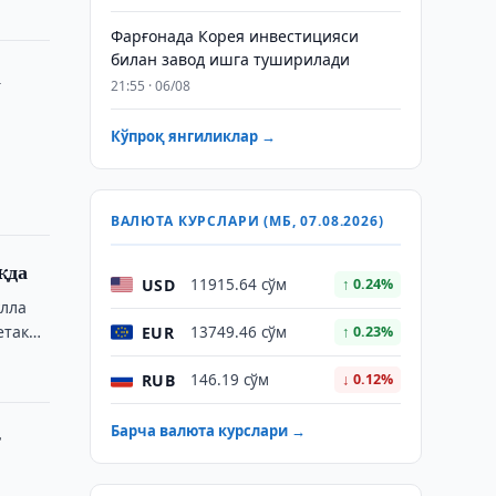
Фарғонада Корея инвестицияси
билан завод ишга туширилади
а
21:55 · 06/08
Кўпроқ янгиликлар →
ВАЛЮТА КУРСЛАРИ (МБ, 07.08.2026)
қда
USD
11915.64 сўм
↑ 0.24%
улла
етакчи
EUR
13749.46 сўм
↑ 0.23%
RUB
146.19 сўм
↓ 0.12%
Барча валюта курслари →
т