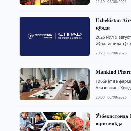
21:19 · 06/08/2026
Uzbekistan Ai
қўяди
2026 йил 9 авгус
йўналишида тўғр
20:20 · 06/08/2026
Mankind Pharm
Тиббиёт ва фарм
Азизовнинг Ҳинд
фармацевтика к
20:00 · 06/08/2026
Ўзбекистонда 
юритмоқда