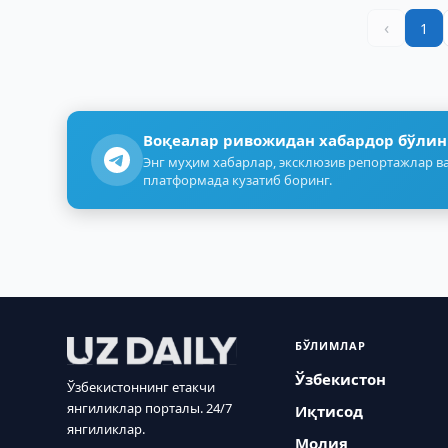
‹
1
Воқеалар ривожидан хабардор бўлин
Энг муҳим хабарлар, эксклюзив репортажлар ва
платформада кузатиб боринг.
БЎЛИМЛАР
Ўзбекистон
Ўзбекистоннинг етакчи
янгиликлар порталы. 24/7
Иқтисод
янгиликлар.
Молия