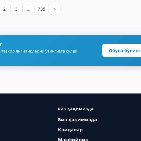
›
2
3
…
735
г
Обуна бўлинг
 тезкор янгиликларни ўзингизга қулай
БИЗ ҲАҚИМИЗДА
Биз ҳақимизда
Қоидалар
Макфийлик