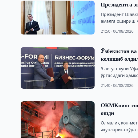
Президентга э
Президент Шавка
амалга ошириш ч
21:50 · 06/08/2026
Ўзбекистон ва
келишиб олди
5 август куни У
ўртасидаги ҳамк
21:40 · 06/08/2026
OКМКнинг соф
ошди
Олмалиқ кон-мет
якунларига кўра
қарз юкининг …