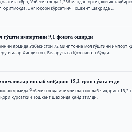
ҳолатига кўра, Ўзбекистонда 1,236 млндан ортиқ кичик тадбирк
т юритмоқда. Энг юқори кўрсаткич Тошкент шаҳрида …
л гўшти импортини 9,1 фоизга оширди
ринчи ярмида Ўзбекистон 72 минг тонна мол гўштини импорт қ
ерувчилар Ҳиндистон, Беларусь ва Қозоғистон бўлди.
ичимликлар ишлаб чиқариш 15,2 трлн сўмга етди
ринчи ярмида Ўзбекистонда ичимликлар ишлаб чиқариш 15,2 
юқори кўрсаткич Тошкент шаҳрида қайд этилди.