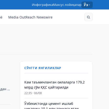
Инфографика
Махсус лойиҳалар
Ўз
нё
Media OutReach Newswire
СЎНГГИ ЯНГИЛИКЛАР
Кам таъминланган оилаларга 179,2
млрд сўм ҚҚС қайтарилди
идан …
22:35 · 06/08
Ўзбекистонда цемент ишлаб
чиқариш 10,1 млн тоннага етди