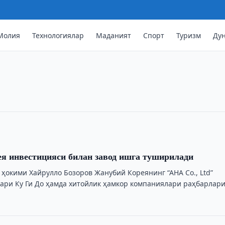
Молия
Технологиялар
Маданият
Спорт
Туризм
Ду
 чиқариш 10,1 млн тоннага етди
йирик корхоналар 10,1 миллион тонна
 ўтган йилга нисбатан ошди.
ея инвестицияси билан завод ишга туширилади
 ҳокими Хайрулло Бозоров Жанубий Кореянинг “AHA Co., Ltd”
ари Ку Ги До ҳамда хитойлик ҳамкор компаниялари раҳбарлар