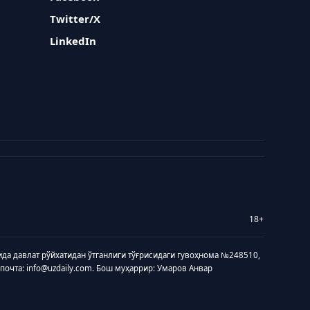
Twitter/X
LinkedIn
18+
ида давлат рўйхатидан ўтганлиги тўғрисидаги гувоҳнома №248510,
 почта: info@uzdaily.com. Бош муҳаррир: Умаров Анвар