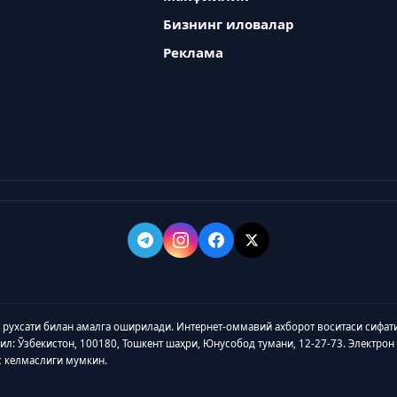
Бизнинг иловалар
Реклама
а рухсати билан амалга оширилади. Интернет-оммавий ахборот воситаси сифат
зил: Ўзбекистон, 100180, Тошкент шаҳри, Юнусобод тумани, 12-27-73. Электрон
с келмаслиги мумкин.