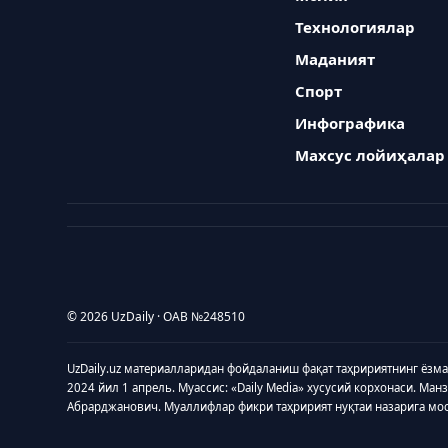
Технологиялар
Маданият
Спорт
Инфографика
Махсус лойиҳалар
© 2026 UzDaily · ОАВ №248510
UzDaily.uz материалларидан фойдаланиш фақат таҳририятнинг ёзм
2024 йил 1 апрель. Муассис: «Daily Media» хусусий корхонаси. Ман
Абрарджанович. Муаллифлар фикри таҳририят нуқтаи назарига мо