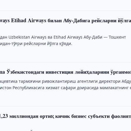
rways Etihad Airways билан Абу-Дабига рейсларни йўлг
тдан Uzbekistan Airways ва Etihad Airways Абу-Даби — Тошкент
идан-тўғри рейсларни йўлга қўяди.
a Ўзбекистондаги инвестиция лойиҳаларини ўрганмо
ацевтика тармоғини ривожлантириш агентлиги директори Абд
истон Республикасига хизмат сафари доирасида мамлакатнинг 
омпанияларидан бири — …
1,23 миллиондан ортиқ кичик бизнес субъекти фаолия