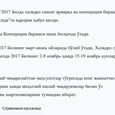
2017 йилда халқаро саноат ярмарка ва кооперация бирж
сида”ги қарорни қабул қилди.
а Кооперация биржаси икки босқичда ўтади.
017 йилнинг март-июнь ойларида бўлиб ўтади, Халқаро 
ичда 2017 йилнинг 2-8 ноябрь ҳамда 15-19 ноябрь кунла
аб чиқарилаётган маҳсулотлар тўғрисида кенг жамоатчи
ериш ҳамда маҳаллий ишлаб чиқарувчилар билан ўз
лик шартномаларини тузишдан иборат.
Ҳаволани нусхалаш