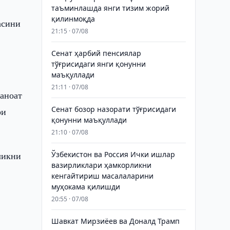
таъминлашда янги тизим жорий
қилинмоқда
асини
21:15 · 07/08
Сенат ҳарбий пенсиялар
тўғрисидаги янги қонунни
маъқуллади
21:11 · 07/08
саноат
Сенат бозор назорати тўғрисидаги
ри
қонунни маъқуллади
21:10 · 07/08
ликни
Ўзбекистон ва Россия Ички ишлар
вазирликлари ҳамкорликни
кенгайтириш масалаларини
муҳокама қилишди
20:55 · 07/08
Шавкат Мирзиёев ва Доналд Трамп