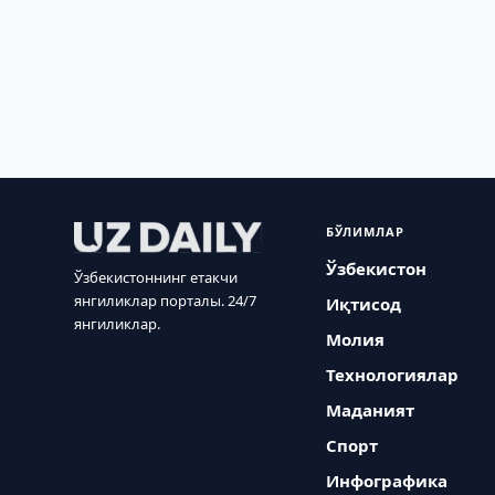
БЎЛИМЛАР
Ўзбекистон
Ўзбекистоннинг етакчи
янгиликлар порталы. 24/7
Иқтисод
янгиликлар.
Молия
Технологиялар
Маданият
Спорт
Инфографика