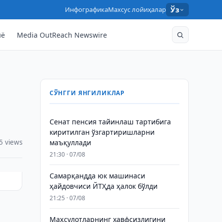
Инфографика
Махсус лойиҳалар
Ўз
нё
Media OutReach Newswire
СЎНГГИ ЯНГИЛИКЛАР
Сенат пенсия тайинлаш тартибига
киритилган ўзгартиришларни
5 views
маъқуллади
21:30 · 07/08
Самарқандда юк машинаси
ҳайдовчиси ЙТҲда ҳалок бўлди
21:25 · 07/08
Маҳсулотларнинг хавфсизлигини