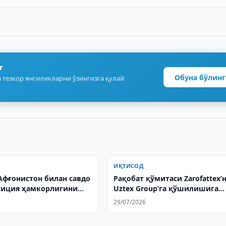
г
Обуна бўлинг
 тезкор янгиликларни ўзингизга қулай
ИҚТИСОД
Афғонистон билан савдо
Рақобат қўмитаси Zarofattex’
тиция ҳамкорлигини
Uztex Group’га қўшилишига
ирмоқда
розилик берди
29/07/2026