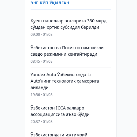
ЭНГ КЎП ЎҚИЛГАН
Қуёш панеллар эгаларига 330 млрд
сўмдан ортиқ субсидия берилди
09:00 · 01/08
Ўзбекистон ва Покистон имтиёзли
савдо режимини кенгайтиради
08:45 · 01/08
Yandex Auto Ўзбекистонда Li
Auto’нинг технологик ҳамкорига
айланди
19:56 · 01/08
Ўзбекистон ICCA халқаро
ассоциациясига аъзо бўлди
20:37 · 01/08
Ўзбекистондаги ижтимоий