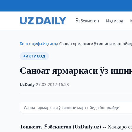
Ўзбекистон
Иқтисод
Бош саҳифа
Иқтисод
Саноат ярмаркаси ўз ишини март ойи
›
›
ИҚТИСОД
Саноат ярмаркаси ўз иши
UzDaily
·
27.03.2017
·
16:53
Саноат ярмаркаси ўз ишини март ойида бошлайди
Тошкент, Ўзбекистон (UzDaily.uz) --
Халқаро са