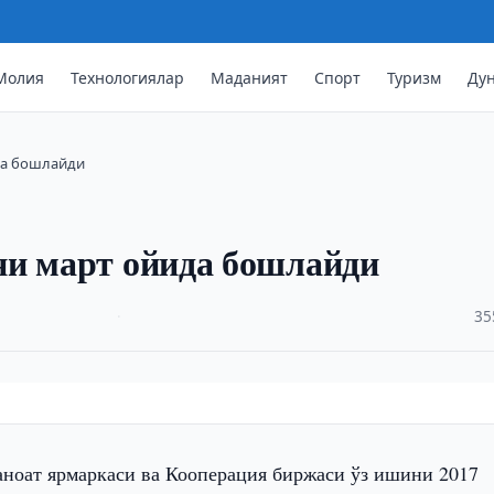
Молия
Технологиялар
Маданият
Спорт
Туризм
Ду
да бошлайди
ни март ойида бошлайди
·
35
ноат ярмаркаси ва Кооперация биржаси ўз ишини 2017