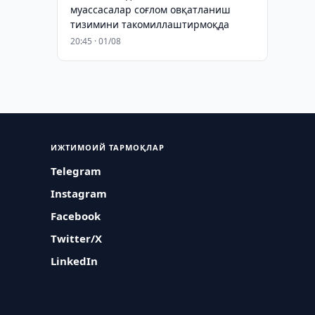
муассасалар соғлом овқатланиш
тизимини такомиллаштирмоқда
20:45 · 01/08
ИЖТИМОИЙ ТАРМОҚЛАР
Telegram
Instagram
Facebook
Twitter/X
LinkedIn