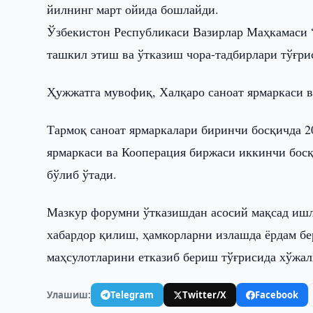
йилнинг март ойида бошлайди.
Ўзбекистон Республикаси Вазирлар Маҳкамаси “
ташкил этиш ва ўтказиш чора-тадбирлари тўғри
Ҳужжатга мувофиқ, Халқаро саноат ярмаркаси в
Тармоқ саноат ярмаркалари биринчи босқичда 2
ярмаркаси ва Кооперация биржаси иккинчи босқ
бўлиб ўтади.
Мазкур форумни ўтказишдан асосий мақсад ишл
хабардор қилиш, ҳамкорларни излашда ёрдам б
маҳсулотларини етказиб бериш тўғрисида хўжа
Улашиш:
Telegram
Twitter/X
Facebook