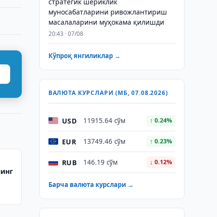
стратегик шериклик
муносабатларини ривожлантириш
масалаларини муҳокама қилишди
20:43 · 07/08
Кўпроқ янгиликлар →
ВАЛЮТА КУРСЛАРИ (МБ, 07.08.2026)
USD
11915.64 сўм
↑ 0.24%
EUR
13749.46 сўм
↑ 0.23%
RUB
146.19 сўм
↓ 0.12%
нинг
Барча валюта курслари →