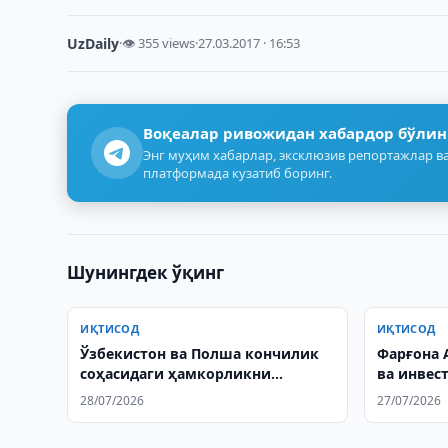
UzDaily
·
👁 355 views
·
27.03.2017 · 16:53
Воқеалар ривожидан хабардор бўлин
Энг муҳим хабарлар, эксклюзив репортажлар ва
платформада кузатиб боринг.
Шунингдек ўқинг
ИҚТИСОД
ИҚТИСОД
Ўзбекистон ва Полша кончилик
Фарғона 
соҳасидаги ҳамкорликни
ва инвес
муҳокама қилишди
кенгайт
28/07/2026
27/07/2026