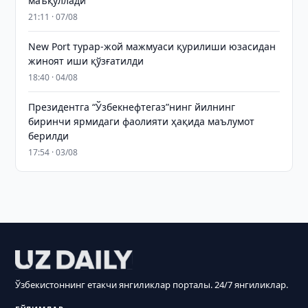
маъқуллади
21:11 · 07/08
New Port турар-жой мажмуаси қурилиши юзасидан
жиноят иши қўзғатилди
18:40 · 04/08
Президентга “Ўзбекнефтегаз”нинг йилнинг
биринчи ярмидаги фаолияти ҳақида маълумот
берилди
17:54 · 03/08
Ўзбекистоннинг етакчи янгиликлар порталы. 24/7 янгиликлар.