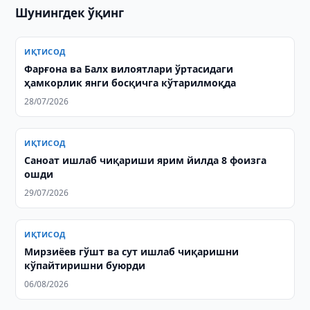
Шунингдек ўқинг
ИҚТИСОД
Фарғона ва Балх вилоятлари ўртасидаги
ҳамкорлик янги босқичга кўтарилмоқда
28/07/2026
ИҚТИСОД
Саноат ишлаб чиқариши ярим йилда 8 фоизга
ошди
29/07/2026
ИҚТИСОД
Мирзиёев гўшт ва сут ишлаб чиқаришни
кўпайтиришни буюрди
06/08/2026