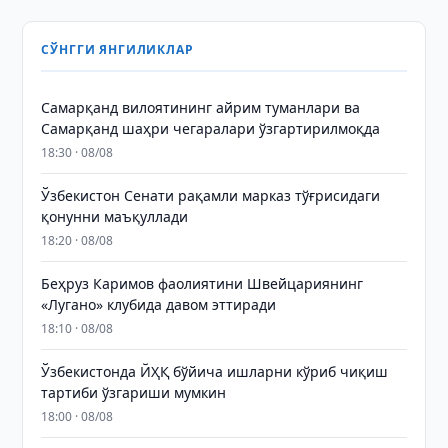
СЎНГГИ ЯНГИЛИКЛАР
Самарқанд вилоятининг айрим туманлари ва
Самарқанд шаҳри чегаралари ўзгартирилмоқда
18:30 · 08/08
Ўзбекистон Сенати рақамли марказ тўғрисидаги
қонунни маъқуллади
18:20 · 08/08
Беҳруз Каримов фаолиятини Швейцариянинг
«Лугано» клубида давом эттиради
18:10 · 08/08
Ўзбекистонда ЙҲҚ бўйича ишларни кўриб чиқиш
тартиби ўзгариши мумкин
18:00 · 08/08