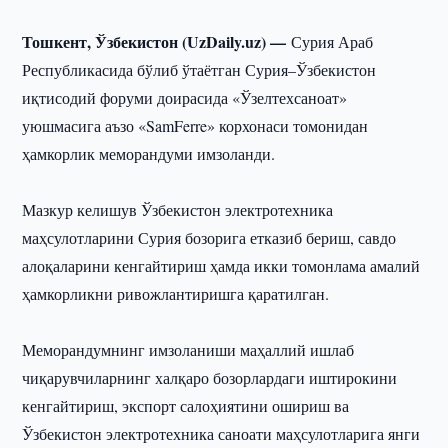
Тошкент, Ўзбекистон (UzDaily.uz) —
Сурия Араб
Республикасида бўлиб ўтаётган Сурия–Ўзбекистон
иқтисодий форуми доирасида «Ўзелтехсаноат»
уюшмасига аъзо «SamFerre» корхонаси томонидан
ҳамкорлик меморандуми имзоланди.
Мазкур келишув Ўзбекистон электротехника
маҳсулотларини Сурия бозорига етказиб бериш, савдо
алоқаларини кенгайтириш ҳамда икки томонлама амалий
ҳамкорликни ривожлантиришга қаратилган.
Меморандумнинг имзоланиши маҳаллий ишлаб
чиқарувчиларнинг халқаро бозорлардаги иштирокини
кенгайтириш, экспорт салоҳиятини ошириш ва
Ўзбекистон электротехника саноати маҳсулотларига янги