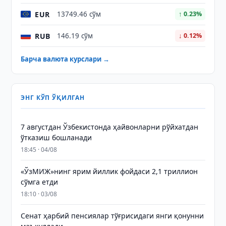
EUR
13749.46 сўм
↑ 0.23%
RUB
146.19 сўм
↓ 0.12%
Барча валюта курслари →
ЭНГ КЎП ЎҚИЛГАН
7 августдан Ўзбекистонда ҳайвонларни рўйхатдан
ўтказиш бошланади
18:45 · 04/08
«ЎзМИЖ»нинг ярим йиллик фойдаси 2,1 триллион
сўмга етди
18:10 · 03/08
Сенат ҳарбий пенсиялар тўғрисидаги янги қонунни