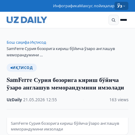
Инфографика
Махсус лойиҳалар
Ўз
Бош саҳифа
Иқтисод
›
›
SamFerre Сурия бозорига кириш бўйича ўзаро англашув
меморандумини …
ИҚТИСОД
SamFerre Сурия бозорига кириш бўйича
ўзаро англашув меморандумини имзолади
UzDaily
·
21.05.2026
·
12:55
·
163 views
SamFerre Сурия бозорига кириш бўйича ўзаро англашув
меморандумини имзолади