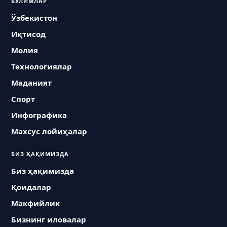
БЎЛИМЛАР
Ўзбекистон
Иқтисод
Молия
Технологиялар
Маданият
Спорт
Инфографика
Махсус лойиҳалар
БИЗ ҲАҚИМИЗДА
Биз ҳақимизда
Қоидалар
Макфийлик
Бизнинг иловалар