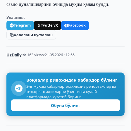
савдо йўналишларини очишда муҳим қадам бўлди.
Улашиш:
Telegram
Twitter/X
Facebook
Ҳаволани нусхалаш
UzDaily
·
👁 163 views
·
21.05.2026 · 12:55
Воқеалар ривожидан хабардор бўлинг
Энг муҳим хабарлар, эксклюзив репортажлар ва
тезкор янгиликларни ўзингизга қулай
платформада кузатиб боринг.
Обуна бўлинг