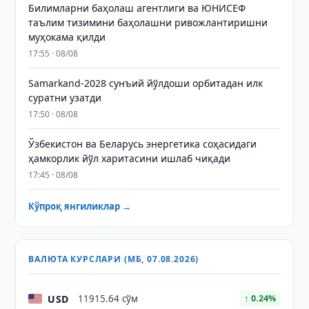
Билимларни баҳолаш агентлиги ва ЮНИСЕФ
таълим тизимини баҳолашни ривожлантиришни
муҳокама қилди
17:55 · 08/08
Samarkand-2028 сунъий йўлдоши орбитадан илк
суратни узатди
17:50 · 08/08
Ўзбекистон ва Беларусь энергетика соҳасидаги
ҳамкорлик йўл харитасини ишлаб чиқади
17:45 · 08/08
Кўпроқ янгиликлар →
ВАЛЮТА КУРСЛАРИ (МБ, 07.08.2026)
USD
11915.64 сўм
↑ 0.24%