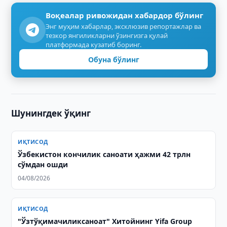
Воқеалар ривожидан хабардор бўлинг
Энг муҳим хабарлар, эксклюзив репортажлар ва
тезкор янгиликларни ўзингизга қулай
платформада кузатиб боринг.
Обуна бўлинг
Шунингдек ўқинг
ИҚТИСОД
Ўзбекистон кончилик саноати ҳажми 42 трлн
сўмдан ошди
04/08/2026
ИҚТИСОД
"Ўзтўқимачиликсаноат" Хитойнинг Yifa Group