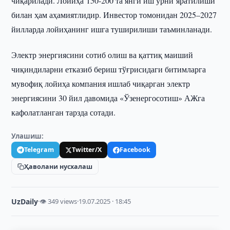
чиқарилади. Лойиҳа 150-200 та янги иш ўрни яратилиши
билан ҳам аҳамиятлидир. Инвестор томонидан 2025–2027
йилларда лойиҳанинг ишга туширилиши таъминланади.
Электр энергиясини сотиб олиш ва қаттиқ маиший
чиқиндиларни етказиб бериш тўғрисидаги битимларга
мувофиқ лойиҳа компания ишлаб чиқарган электр
энергиясини 30 йил давомида «Ўзенергосотиш» АЖга
кафолатланган тарзда сотади.
Улашиш:
Telegram
Twitter/X
Facebook
Ҳаволани нусхалаш
UzDaily
·
👁 349 views
·
19.07.2025 · 18:45