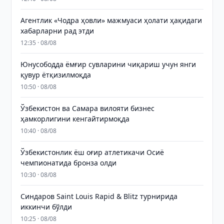
Агентлик «Чодра ҳовли» мажмуаси ҳолати ҳақидаги
хабарларни рад этди
12:35 · 08/08
Юнусободда ёмғир сувларини чиқариш учун янги
қувур ётқизилмоқда
10:50 · 08/08
Ўзбекистон ва Самара вилояти бизнес
ҳамкорлигини кенгайтирмоқда
10:40 · 08/08
Ўзбекистонлик ёш оғир атлетикачи Осиё
чемпионатида бронза олди
10:30 · 08/08
Синдаров Saint Louis Rapid & Blitz турнирида
иккинчи бўлди
10:25 · 08/08