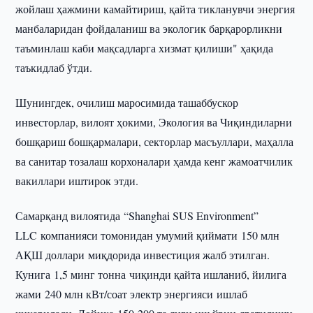
жойлаш ҳажмини камайтириш, қайта тикланувчи энергия
манбаларидан фойдаланиш ва экологик барқарорликни
таъминлаш каби мақсадларга хизмат қилиши" ҳақида
таъкидлаб ўтди.
Шунингдек, очилиш маросимида ташаббускор
инвесторлар, вилоят ҳокими, Экология ва Чиқиндиларни
бошқариш бошқармалари, секторлар масъуллари, маҳалла
ва санитар тозалаш корхоналари ҳамда кенг жамоатчилик
вакиллари иштирок этди.
Самарқанд вилоятида “Shanghai SUS Environment”
LLC компанияси томонидан умумий қиймати 150 млн
АҚШ доллари миқдорида инвестиция жалб этилган.
Кунига 1,5 минг тонна чиқинди қайта ишланиб, йилига
жами 240 млн кВт/соат электр энергияси ишлаб