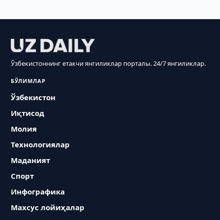
Ўзбекистоннинг етакчи янгиликлар порталы. 24/7 янгиликлар.
БЎЛИМЛАР
Ўзбекистон
Иқтисод
Молия
Технологиялар
Маданият
Спорт
Инфографика
Махсус лойиҳалар