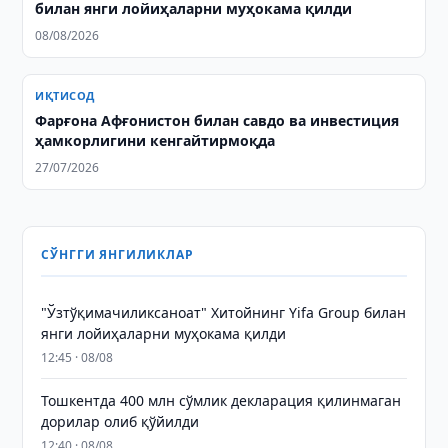
билан янги лойиҳаларни муҳокама қилди
08/08/2026
ИҚТИСОД
Фарғона Афғонистон билан савдо ва инвестиция
ҳамкорлигини кенгайтирмоқда
27/07/2026
СЎНГГИ ЯНГИЛИКЛАР
"Ўзтўқимачиликсаноат" Хитойнинг Yifa Group билан
янги лойиҳаларни муҳокама қилди
12:45 · 08/08
Тошкентда 400 млн сўмлик декларация қилинмаган
дорилар олиб қўйилди
12:40 · 08/08