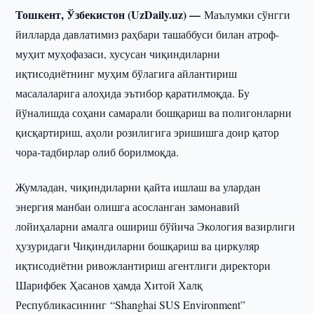
Тошкент, Ўзбекистон (UzDaily.uz) —
Маълумки сўнгги
йилларда давлатимиз раҳбари ташаббуси билан атроф-
муҳит муҳофазаси, хусусан чиқиндиларни
иқтисодиётнинг муҳим бўлагига айлантириш
масалаларига алоҳида эътибор қаратилмоқда. Бу
йўналишда соҳани самарали бошқариш ва полигонларни
қисқартириш, аҳоли розилигига эришишга доир қатор
чора-тадбирлар олиб борилмоқда.
Жумладан, чиқиндиларни қайта ишлаш ва улардан
энергия манбаи олишга асосланган замонавий
лойиҳаларни амалга ошириш бўйича Экология вазирлиги
ҳузуридаги Чиқиндиларни бошқариш ва циркуляр
иқтисодиётни ривожлантириш агентлиги директори
Шарифбек Ҳасанов ҳамда Хитой Халқ
Республикасининг “Shanghai SUS Environment”