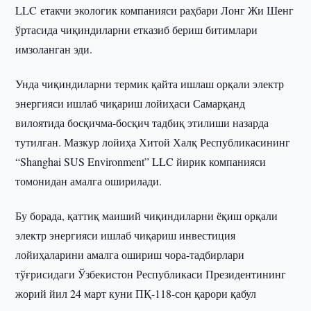
LLC етакчи экологик компанияси раҳбари Лонг Жи Шенг
ўртасида чиқиндиларни етказиб бериш битимлари
имзоланган эди.
Унда чиқиндиларни термик қайта ишлаш орқали электр
энергияси ишлаб чиқариш лойиҳаси Самарқанд
вилоятида босқичма-босқич тадбиқ этилиши назарда
тутилган. Мазкур лойиҳа Хитой Халқ Республикасининг
“Shanghai SUS Environment” LLC йирик компанияси
томонидан амалга оширилади.
Бу борада, қаттиқ маиший чиқиндиларни ёқиш орқали
электр энергияси ишлаб чиқариш инвестиция
лойиҳаларини амалга ошириш чора-тадбирлари
тўғрисидаги Ўзбекистон Республикаси Президентининг
жорий йил 24 март куни ПҚ-118-сон қарори қабул