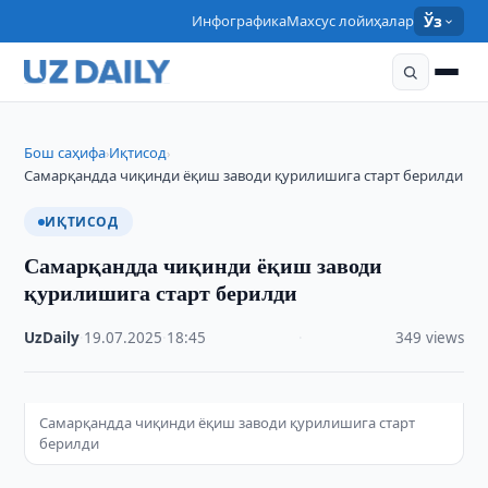
Инфографика
Махсус лойиҳалар
Ўз
Бош саҳифа
Иқтисод
›
›
Самарқандда чиқинди ёқиш заводи қурилишига старт берилди
ИҚТИСОД
Самарқандда чиқинди ёқиш заводи
қурилишига старт берилди
UzDaily
·
19.07.2025
·
18:45
·
349 views
Самарқандда чиқинди ёқиш заводи қурилишига старт
берилди