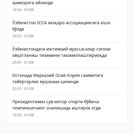
ҳамкорига айланди
19:56 · 01/08
Ўзбекистон ICCA халқаро ассоциациясига аъзо
бўлди
20:37 · 01/08
Ўзбекистондаги ижтимоий муассасалар соғлом
овқатланиш тизимини такомиллаштирмоқда
20:45 · 01/08
Остонада Марказий Осиё-Корея саммитига
тайёргарлик муҳокама қилинди
20:55 · 01/08
Президентимиз сув-мотор спорти бўйича
чемпионатнинг очилишида иштирок этди
19:59 · 01/08