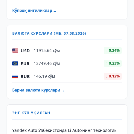
Кўпроқ янгиликлар →
ВАЛЮТА КУРСЛАРИ (МБ, 07.08.2026)
USD
11915.64 сўм
↑ 0.24%
EUR
13749.46 сўм
↑ 0.23%
RUB
146.19 сўм
↓ 0.12%
Барча валюта курслари →
ЭНГ КЎП ЎҚИЛГАН
Yandex Auto Ўзбекистонда Li Auto’нинг технологик