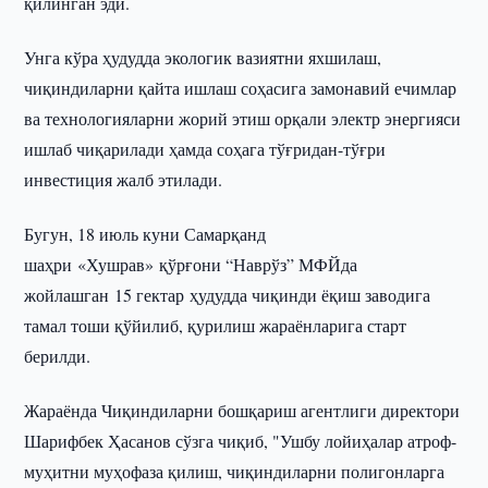
қилинган эди.
Унга кўра ҳудудда экологик вазиятни яхшилаш,
чиқиндиларни қайта ишлаш соҳасига замонавий ечимлар
ва технологияларни жорий этиш орқали электр энергияси
ишлаб чиқарилади ҳамда соҳага тўғридан-тўғри
инвестиция жалб этилади.
Бугун, 18 июль куни Самарқанд
шаҳри «Хушрав» қўрғони “Наврўз” МФЙда
жойлашган 15 гектар ҳудудда чиқинди ёқиш заводига
тамал тоши қўйилиб, қурилиш жараёнларига старт
берилди.
Жараёнда Чиқиндиларни бошқариш агентлиги директори
Шарифбек Ҳасанов сўзга чиқиб, "Ушбу лойиҳалар атроф-
муҳитни муҳофаза қилиш, чиқиндиларни полигонларга