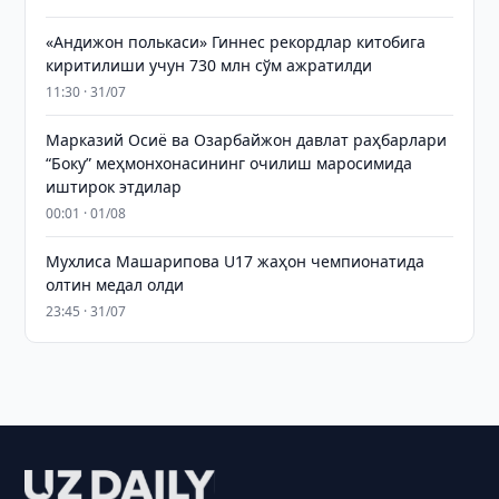
«Андижон полькаси» Гиннес рекордлар китобига
киритилиши учун 730 млн сўм ажратилди
11:30 · 31/07
Марказий Осиё ва Озарбайжон давлат раҳбарлари
“Боку” меҳмонхонасининг очилиш маросимида
иштирок этдилар
00:01 · 01/08
Мухлиса Машарипова U17 жаҳон чемпионатида
олтин медал олди
23:45 · 31/07