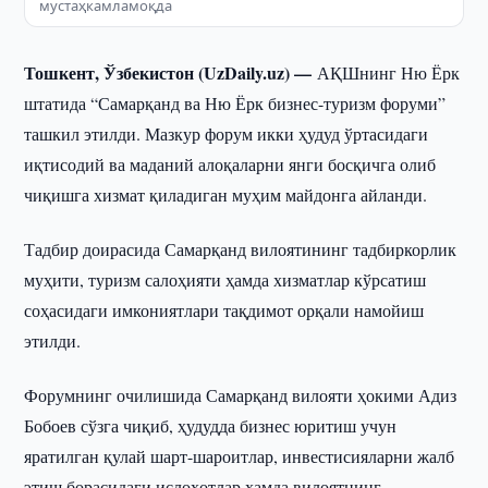
мустаҳкамламоқда
Тошкент, Ўзбекистон (UzDaily.uz) —
АҚШнинг Ню Ёрк
штатида “Самарқанд ва Ню Ёрк бизнес-туризм форуми”
ташкил этилди. Мазкур форум икки ҳудуд ўртасидаги
иқтисодий ва маданий алоқаларни янги босқичга олиб
чиқишга хизмат қиладиган муҳим майдонга айланди.
Тадбир доирасида Самарқанд вилоятининг тадбиркорлик
муҳити, туризм салоҳияти ҳамда хизматлар кўрсатиш
соҳасидаги имкониятлари тақдимот орқали намойиш
этилди.
Форумнинг очилишида Самарқанд вилояти ҳокими Адиз
Бобоев сўзга чиқиб, ҳудудда бизнес юритиш учун
яратилган қулай шарт-шароитлар, инвестисияларни жалб
этиш борасидаги ислоҳотлар ҳамда вилоятнинг