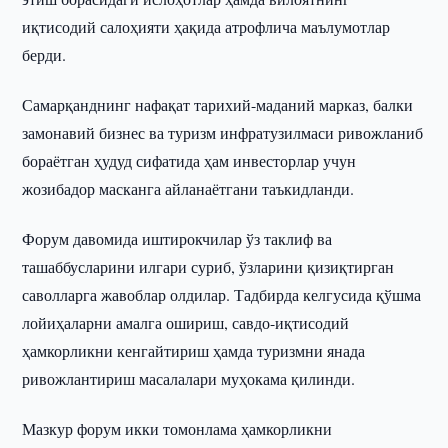
иқтисодий салоҳияти ҳақида атрофлича маълумотлар
берди.
Самарқанднинг нафақат тарихий-маданий марказ, балки
замонавий бизнес ва туризм инфратузилмаси ривожланиб
бораётган ҳудуд сифатида ҳам инвесторлар учун
жозибадор масканга айланаётгани таъкидланди.
Форум давомида иштирокчилар ўз таклиф ва
ташаббусларини илгари суриб, ўзларини қизиқтирган
саволларга жавоблар олдилар. Тадбирда келгусида қўшма
лойиҳаларни амалга ошириш, савдо-иқтисодий
ҳамкорликни кенгайтириш ҳамда туризмни янада
ривожлантириш масалалари муҳокама қилинди.
Мазкур форум икки томонлама ҳамкорликни