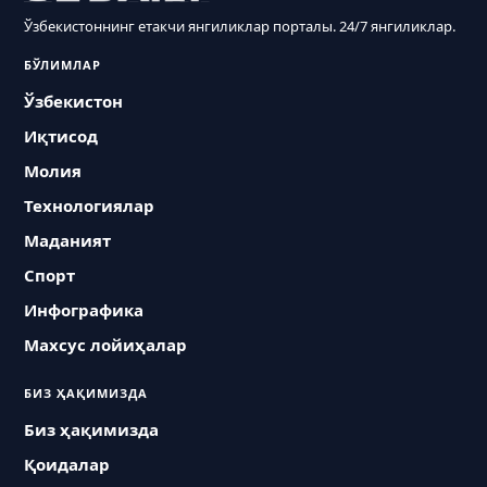
Ўзбекистоннинг етакчи янгиликлар порталы. 24/7 янгиликлар.
БЎЛИМЛАР
Ўзбекистон
Иқтисод
Молия
Технологиялар
Маданият
Спорт
Инфографика
Махсус лойиҳалар
БИЗ ҲАҚИМИЗДА
Биз ҳақимизда
Қоидалар