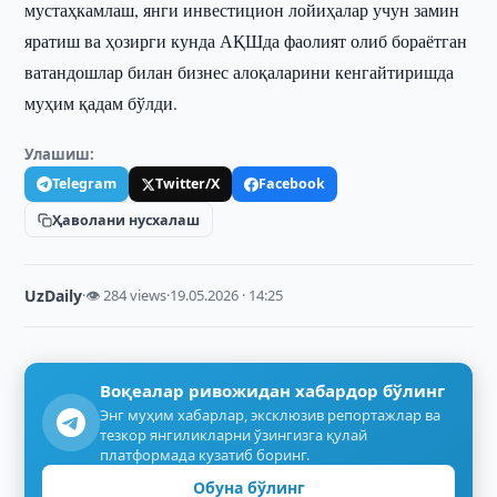
мустаҳкамлаш, янги инвестицион лойиҳалар учун замин
яратиш ва ҳозирги кунда АҚШда фаолият олиб бораётган
ватандошлар билан бизнес алоқаларини кенгайтиришда
муҳим қадам бўлди.
Улашиш:
Telegram
Twitter/X
Facebook
Ҳаволани нусхалаш
UzDaily
·
👁 284 views
·
19.05.2026 · 14:25
Воқеалар ривожидан хабардор бўлинг
Энг муҳим хабарлар, эксклюзив репортажлар ва
тезкор янгиликларни ўзингизга қулай
платформада кузатиб боринг.
Обуна бўлинг