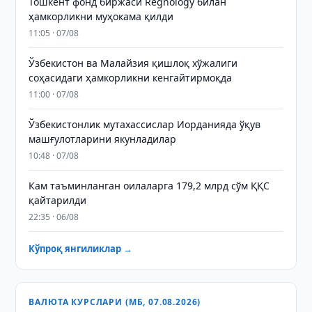
Тошкент фонд биржаси Regnology билан
ҳамкорликни муҳокама қилди
11:05 · 07/08
Ўзбекистон ва Малайзия қишлоқ хўжалиги
соҳасидаги ҳамкорликни кенгайтирмоқда
11:00 · 07/08
Ўзбекистонлик мутахассислар Иорданияда ўқув
машғулотларини якунладилар
10:48 · 07/08
Кам таъминланган оилаларга 179,2 млрд сўм ҚҚС
қайтарилди
22:35 · 06/08
Кўпроқ янгиликлар →
ВАЛЮТА КУРСЛАРИ (МБ, 07.08.2026)