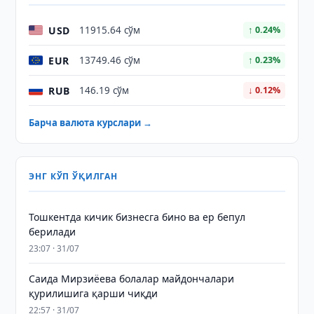
USD
11915.64 сўм
↑ 0.24%
EUR
13749.46 сўм
↑ 0.23%
RUB
146.19 сўм
↓ 0.12%
Барча валюта курслари →
ЭНГ КЎП ЎҚИЛГАН
Тошкентда кичик бизнесга бино ва ер бепул
берилади
23:07 · 31/07
Саида Мирзиёева болалар майдончалари
қурилишига қарши чиқди
22:57 · 31/07