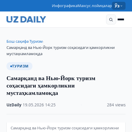
Инфографика
Махсус лойиҳалар
Ўз
Бош саҳифа
Туризм
›
›
Самарқанд ва Нью-Йорк туризм соҳасидаги ҳамкорликни
мустаҳкамламоқда
ТУРИЗМ
Самарқанд ва Нью-Йорк туризм
соҳасидаги ҳамкорликни
мустаҳкамламоқда
UzDaily
·
19.05.2026
·
14:25
·
284 views
Самарқанд ва Нью-Йорк туризм соҳасидаги ҳамкорликни