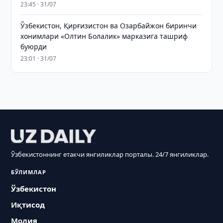
23:45 · 31/07
Ўзбекистон, Қирғизистон ва Озарбайжон биринчи
хонимлари «Олтин Болалик» марказига ташриф
буюрди
23:01 · 31/07
Ўзбекистоннинг етакчи янгиликлар порталы. 24/7 янгиликлар.
БЎЛИМЛАР
Ўзбекистон
Иқтисод
Молия