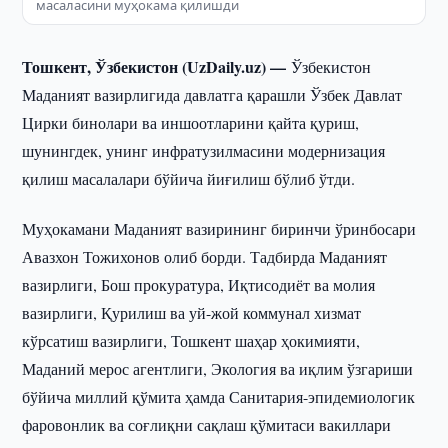
масаласини муҳокама қилишди
Тошкент, Ўзбекистон (UzDaily.uz) —
Ўзбекистон
Маданият вазирлигида давлатга қарашли Ўзбек Давлат
Цирки бинолари ва иншоотларини қайта қуриш,
шунингдек, унинг инфратузилмасини модернизация
қилиш масалалари бўйича йиғилиш бўлиб ўтди.
Муҳокамани Маданият вазирининг биринчи ўринбосари
Авазхон Тожихонов олиб борди. Тадбирда Маданият
вазирлиги, Бош прокуратура, Иқтисодиёт ва молия
вазирлиги, Қурилиш ва уй-жой коммунал хизмат
кўрсатиш вазирлиги, Тошкент шаҳар ҳокимияти,
Маданий мерос агентлиги, Экология ва иқлим ўзгариши
бўйича миллий қўмита ҳамда Санитария-эпидемиологик
фаровонлик ва соғлиқни сақлаш қўмитаси вакиллари