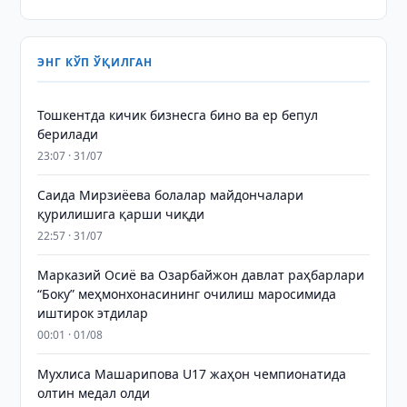
ЭНГ КЎП ЎҚИЛГАН
Тошкентда кичик бизнесга бино ва ер бепул
берилади
23:07 · 31/07
Саида Мирзиёева болалар майдончалари
қурилишига қарши чиқди
22:57 · 31/07
Марказий Осиё ва Озарбайжон давлат раҳбарлари
“Боку” меҳмонхонасининг очилиш маросимида
иштирок этдилар
00:01 · 01/08
Мухлиса Машарипова U17 жаҳон чемпионатида
олтин медал олди