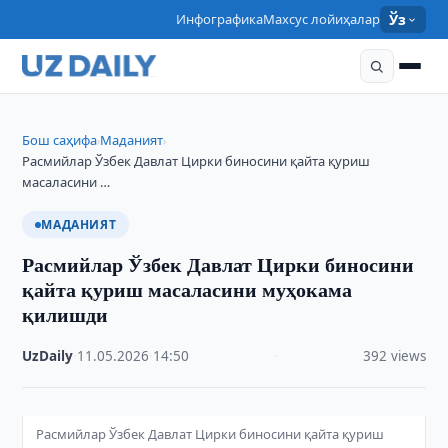
Инфографика
Махсус лойиҳалар
Ўз
Бош саҳифа
Маданият
›
›
Расмийлар Ўзбек Давлат Цирки биносини қайта қуриш
масаласини …
МАДАНИЯТ
Расмийлар Ўзбек Давлат Цирки биносини
қайта қуриш масаласини муҳокама
қилишди
UzDaily
·
11.05.2026
·
14:50
·
392 views
Расмийлар Ўзбек Давлат Цирки биносини қайта қуриш