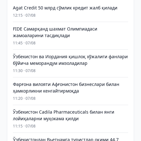
Agat Credit 50 млрд сўмлик кредит жалб қилади
12:15 · 07/08
FIDE Самарқанд шахмат Олимпиадаси
жамоаларини тасдиқлади
11:45 · 07/08
Ўзбекистон ва Иордания қишлоқ хўжалиги фанлари
бўйича меморандум имзоладилар
11:30 · 07/08
Фарғона вилояти Афғонистон бизнеслари билан
ҳамкорликни кенгайтирмоқда
11:20 · 07/08
Ўзбекистон Cadila Pharmaceuticals билан янги
лойиҳаларни муҳокама қилди
11:15 · 07/08
Ўзбекистондан Вьетнамга туристлар оқими 44,7