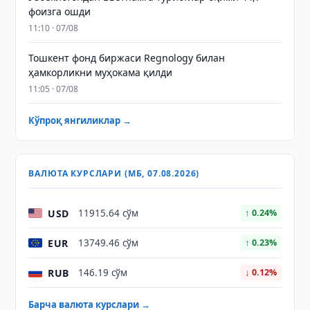
фоизга ошди
11:10 · 07/08
Тошкент фонд биржаси Regnology билан
ҳамкорликни муҳокама қилди
11:05 · 07/08
Кўпроқ янгиликлар →
ВАЛЮТА КУРСЛАРИ (МБ, 07.08.2026)
USD
11915.64 сўм
↑ 0.24%
EUR
13749.46 сўм
↑ 0.23%
RUB
146.19 сўм
↓ 0.12%
Барча валюта курслари →