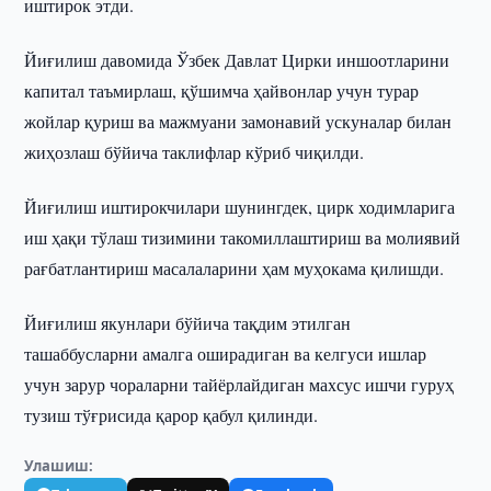
иштирок этди.
Йиғилиш давомида Ўзбек Давлат Цирки иншоотларини
капитал таъмирлаш, қўшимча ҳайвонлар учун турар
жойлар қуриш ва мажмуани замонавий ускуналар билан
жиҳозлаш бўйича таклифлар кўриб чиқилди.
Йиғилиш иштирокчилари шунингдек, цирк ходимларига
иш ҳақи тўлаш тизимини такомиллаштириш ва молиявий
рағбатлантириш масалаларини ҳам муҳокама қилишди.
Йиғилиш якунлари бўйича тақдим этилган
ташаббусларни амалга оширадиган ва келгуси ишлар
учун зарур чораларни тайёрлайдиган махсус ишчи гуруҳ
тузиш тўғрисида қарор қабул қилинди.
Улашиш: