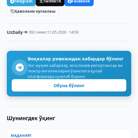
Telegram
Twitter/X
Facebook
Ҳаволани нусхалаш
UzDaily
·
👁 392 views
·
11.05.2026 · 14:50
Воқеалар ривожидан хабардор бўлинг
Энг муҳим хабарлар, эксклюзив репортажлар ва
тезкор янгиликларни ўзингизга қулай
платформада кузатиб боринг.
Обуна бўлинг
Шунингдек ўқинг
МАДАНИЯТ