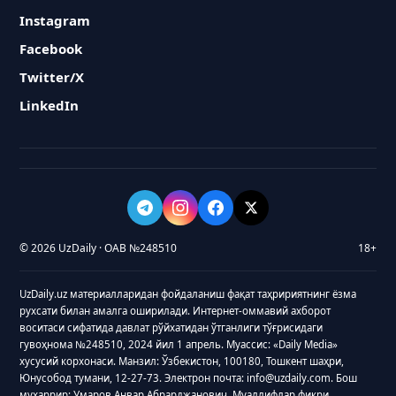
Instagram
Facebook
Twitter/X
LinkedIn
© 2026 UzDaily · ОАВ №248510
18+
UzDaily.uz материалларидан фойдаланиш фақат таҳририятнинг ёзма
рухсати билан амалга оширилади. Интернет-оммавий ахборот
воситаси сифатида давлат рўйхатидан ўтганлиги тўғрисидаги
гувоҳнома №248510, 2024 йил 1 апрель. Муассис: «Daily Media»
хусусий корхонаси. Манзил: Ўзбекистон, 100180, Тошкент шаҳри,
Юнусобод тумани, 12-27-73. Электрон почта: info@uzdaily.com. Бош
муҳаррир: Умаров Анвар Абрарджанович. Муаллифлар фикри