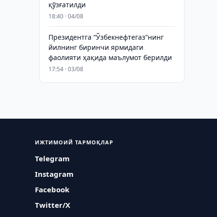
қўзғатилди
18:40 · 04/08
Президентга “Ўзбекнефтегаз”нинг
йилнинг биринчи ярмидаги
фаолияти ҳақида маълумот берилди
17:54 · 03/08
ИЖТИМОИЙ ТАРМОҚЛАР
Telegram
Instagram
Facebook
Twitter/X