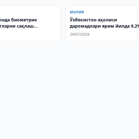
МОЛИЯ
онда биометрик
Ўзбекистон аҳолиси
тларни сақлаш
даромадлари ярим йилда 9,2
и кучайтирилди
ошди
29/07/2026