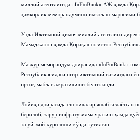
миллий агентлигида «InFinBank» АЖ ҳамда Қор
ҳамкорлик меморандумини имзолаш маросими б
Унда Ижтимоий ҳимоя миллий агентлиги дирек
Мамаджанов ҳамда Қорақалпоғистон Республик
Мазкур меморандум доирасида «InFinBank» том
Республикасидаги оғир ижтимоий вазиятдаги ёш
ортиқ маблағ ажратилиши белгиланди.
Лойиҳа доирасида ёш оилалар яшаб келаётган о
берилиб, зарур инфратузилма яратиш ҳамда қу
та уй-жой қурилиши кўзда тутилган.