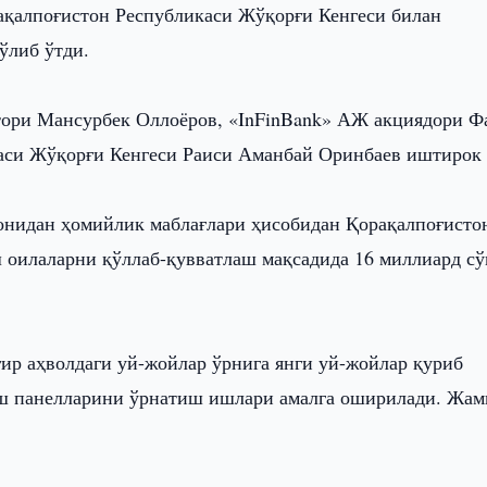
ақалпоғистон Республикаси Жўқорғи Кенгеси билан
ўлиб ўтди.
тори Мансурбек Оллоёров, «InFinBank» АЖ акциядори Ф
аси Жўқорғи Кенгеси Раиси Аманбай Оринбаев иштирок 
онидан ҳомийлик маблағлари ҳисобидан Қорақалпоғисто
 оилаларни қўллаб-қувватлаш мақсадида 16 миллиард с
ғир аҳволдаги уй-жойлар ўрнига янги уй-жойлар қуриб
ёш панелларини ўрнатиш ишлари амалга оширилади. Жам