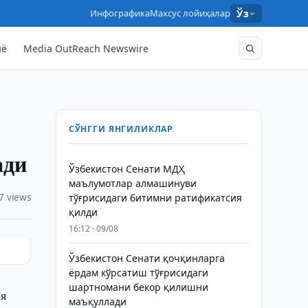
Инфографика
Махсус лойиҳалар
Ўз
нё
Media OutReach Newswire
СЎНГГИ ЯНГИЛИКЛАР
ади
Ўзбекистон Сенати МДҲ
маълумотлар алмашинуви
7 views
тўғрисидаги битимни ратификатсия
қилди
16:12 · 09/08
Ўзбекистон Сенати қочқинларга
ёрдам кўрсатиш тўғрисидаги
шартномани бекор қилишни
оя
маъқуллади