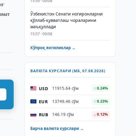
15:59 · 09/08
нг
змат
Ўзбекистон Сенати ногиронларни
қўллаб-қувватлаш чораларини
маъқуллади
15:57 · 09/08
Кўпроқ янгиликлар →
ВАЛЮТА КУРСЛАРИ (МБ, 07.08.2026)
USD
11915.64 сўм
↑ 0.24%
EUR
13749.46 сўм
↑ 0.23%
RUB
146.19 сўм
↓ 0.12%
Барча валюта курслари →