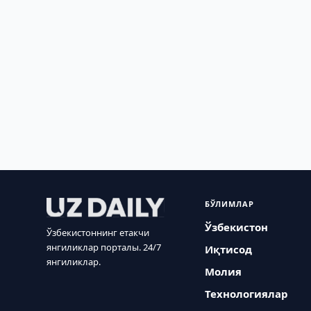
БЎЛИМЛАР
Ўзбекистон
Ўзбекистоннинг етакчи
янгиликлар порталы. 24/7
Иқтисод
янгиликлар.
Молия
Технологиялар