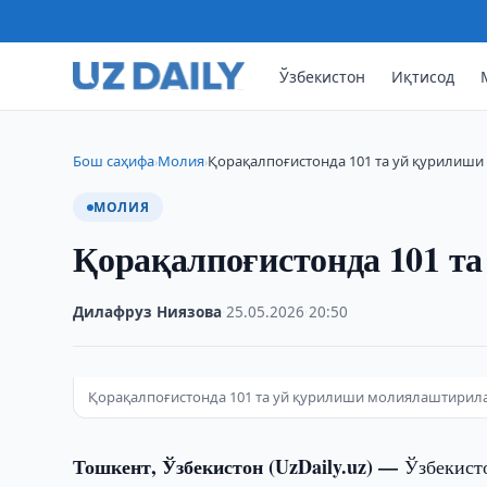
Ўзбекистон
Иқтисод
Бош саҳифа
Молия
Қорақалпоғистонда 101 та уй қурилиш
›
›
МОЛИЯ
Қорақалпоғистонда 101 т
Дилафруз Ниязова
·
25.05.2026
·
20:50
Қорақалпоғистонда 101 та уй қурилиши молиялаштирил
Тошкент, Ўзбекистон (UzDaily.uz) —
Ўзбекист