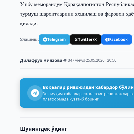
Ушбу меморандум Қорақалпоғистон Республикас
турмуш шароитларини яхшилаш ва фаровон ҳаё
қилади.
Улашиш:
Telegram
Twitter/X
Facebook
Дилафруз Ниязова
·
👁 347 views
·
25.05.2026 · 20:50
Воқеалар ривожидан хабардор бўлин
Энг муҳим хабарлар, эксклюзив репортажлар ва
платформада кузатиб боринг.
Шунингдек ўқинг