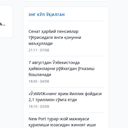
ЭНГ КЎП ЎҚИЛГАН
%
Сенат ҳарбий пенсиялар
тўғрисидаги янги қонунни
маъқуллади
21:11 · 07/08
7 августдан Ўзбекистонда
ҳайвонларни рўйхатдан ўтказиш
бошланади
18:45 · 04/08
«ЎзМИЖ»нинг ярим йиллик фойдаси
2,1 триллион сўмга етди
18:10 · 03/08
New Port турар-жой мажмуаси
қурилиши юзасидан жиноят иши