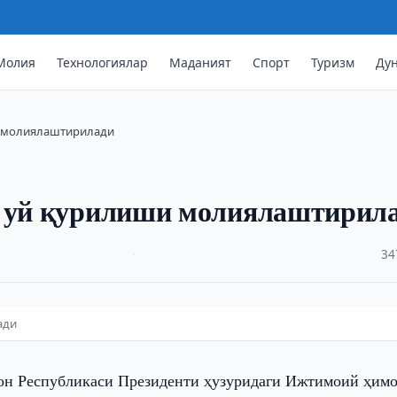
Молия
Технологиялар
Маданият
Спорт
Туризм
Ду
и молиялаштирилади
а уй қурилиши молиялаштирил
·
34
ади
он Республикаси Президенти ҳузуридаги Ижтимоий ҳим