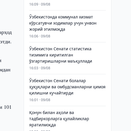
16:09 · 09/08
Ўзбекистонда коммунал хизмат
кўрсатувчи ходимлар учун унвон
жорий этилмоқда
арҳод
16:06 · 09/08
этди.
Ўзбекистон Сенати статистика
тизимига киритилган
н
ўзгартиришларни маъқуллади
16:03 · 09/08
ўмдан
Ўзбекистон Сенати болалар
ҳуқуқлари ва омбудсманларни ҳимоя
қилишни кучайтирди
16:01 · 09/08
и 101
Қонун билан аҳоли ва
тадбиркорларга қулайликлар
яратилмоқда