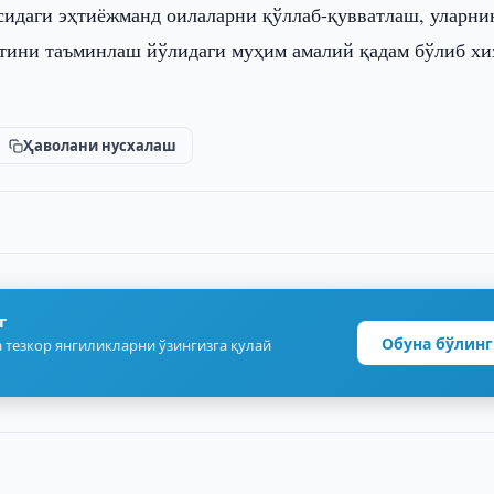
идаги эҳтиёжманд оилаларни қўллаб-қувватлаш, уларни
тини таъминлаш йўлидаги муҳим амалий қадам бўлиб хи
Ҳаволани нусхалаш
г
Обуна бўлинг
 тезкор янгиликларни ўзингизга қулай