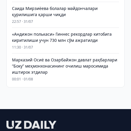
Саида Мирзиёева болалар майдончалари
қурилишига қарши чиқди
22:57 · 31/07
«Андижон полькаси» Гиннес рекордлар китобига
киритилиши учун 730 млн сўм ажратилди
11:30 · 31/07
Марказий Осиё ва Озарбайжон давлат раҳбарлари
“Боку” меҳмонхонасининг очилиш маросимида
иштирок этдилар
00:01 · 01/08