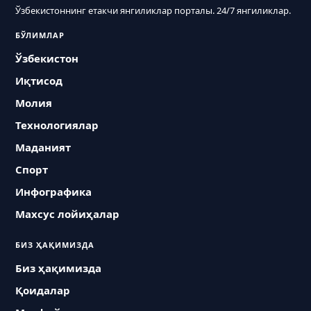
Ўзбекистоннинг етакчи янгиликлар порталы. 24/7 янгиликлар.
БЎЛИМЛАР
Ўзбекистон
Иқтисод
Молия
Технологиялар
Маданият
Спорт
Инфографика
Махсус лойиҳалар
БИЗ ҲАҚИМИЗДА
Биз ҳақимизда
Қоидалар