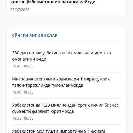
қолган ўзбекистонлик ватанга қайтди
27/07/2026
СЎНГГИ ЯНГИЛИКЛАР
330 дан ортиқ ўзбекистонлик мақсадли ипотека
омонатини очди
19:45 · 06/08
Миграция агентлиги ходимлари 1 млрд сўмлик
талон-торожликда гумонланмоқда
19:40 · 06/08
Ўзбекистонда 1,23 миллиондан ортиқ кичик бизнес
субъекти фаолият юритмоқда
19:35 · 06/08
Ўзбекистон мол гўшти импортини 9,1 фоизга