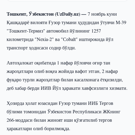
Тошкент, Ўзбекистон (UzDaily.uz) —
7 ноябрь куни
Қашқадарё вилояти Ғузор тумани ҳудудидан ўтувчи М-39
"Тошкент-Термиз" автомобил йўлининг 1257
километрида "Nexia-2" ва "Соbalt" иштирокида йўл
транспорт ҳодисаси содир бўлди.
Автоҳалокат оқибатида 1 нафар йўловчи оғир тан
жароҳатлари олиб воқеа жойида вафот этган, 2 нафар
фуқаро турли жароҳатлар билан касалхонага ётқизилди,
деб хабар берди ИИВ Йўл ҳаракати хавфсизлиги хизмати.
Ҳозирда ҳолат юзасидан Ғузор тумани ИИБ Тергов
бўлими томонидан Ўзбекистон Республикаси ЖКнинг
266-моддаси билан жиноят иши қўзғатилиб тергов
ҳаракатлари олиб борилмоқда.