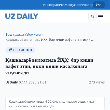
Инфографика
Махсус лойиҳалар
Ўз
Бош саҳифа
Ўзбекистон
›
›
Қашқадарё вилоятида ЙҲҲ: бир киши вафот этди, икки …
ЎЗБЕКИСТОН
Қашқадарё вилоятида ЙҲҲ: бир киши
вафот этди, икки киши касалхонага
ётқизилди
UzDaily
·
07.11.2025
·
21:01
·
273 views
Қашқадарё вилоятида ЙҲҲ: бир киши вафот этди, икки
киши касалхонага ётқизилди