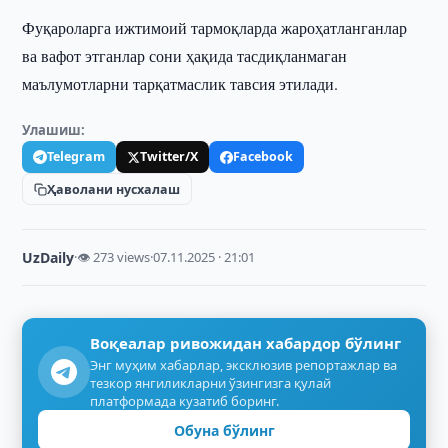
Фуқароларга ижтимоий тармоқларда жароҳатланганлар
ва вафот этганлар сони ҳақида тасдиқланмаган
маълумотларни тарқатмаслик тавсия этилади.
Улашиш:
Telegram
Twitter/X
Facebook
Ҳаволани нусхалаш
UzDaily
·
👁 273 views
·
07.11.2025 · 21:01
Воқеалар ривожидан хабардор бўлинг
Энг муҳим хабарлар, эксклюзив репортажлар ва
тезкор янгиликларни ўзингизга қулай
платформада кузатиб боринг.
Обуна бўлинг