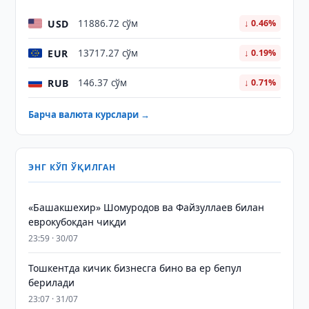
USD
11886.72 сўм
↓ 0.46%
EUR
13717.27 сўм
↓ 0.19%
RUB
146.37 сўм
↓ 0.71%
Барча валюта курслари →
ЭНГ КЎП ЎҚИЛГАН
«Башакшехир» Шомуродов ва Файзуллаев билан
еврокубокдан чиқди
23:59 · 30/07
Тошкентда кичик бизнесга бино ва ер бепул
берилади
23:07 · 31/07