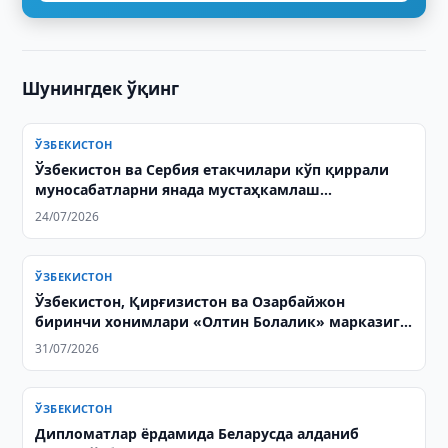
Шунингдек ўқинг
ЎЗБЕКИСТОН
Ўзбекистон ва Сербия етакчилари кўп қиррали
муносабатларни янада мустаҳкамлаш
масалаларини муҳокама қилдилар
24/07/2026
ЎЗБЕКИСТОН
Ўзбекистон, Қирғизистон ва Озарбайжон
биринчи хонимлари «Олтин Болалик» марказига
ташриф буюрди
31/07/2026
ЎЗБЕКИСТОН
Дипломатлар ёрдамида Беларусда алданиб