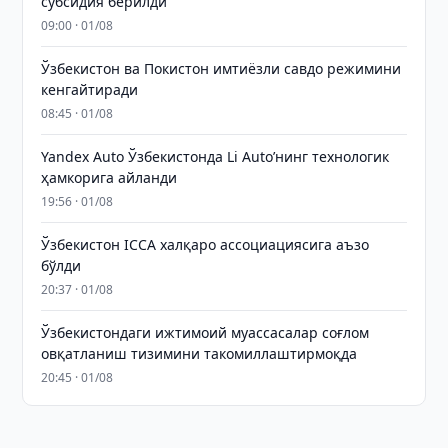
субсидия берилди
09:00 · 01/08
Ўзбекистон ва Покистон имтиёзли савдо режимини
кенгайтиради
08:45 · 01/08
Yandex Auto Ўзбекистонда Li Auto’нинг технологик
ҳамкорига айланди
19:56 · 01/08
Ўзбекистон ICCA халқаро ассоциациясига аъзо
бўлди
20:37 · 01/08
Ўзбекистондаги ижтимоий муассасалар соғлом
овқатланиш тизимини такомиллаштирмоқда
20:45 · 01/08