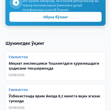
Энг муҳим хабарлар, эксклюзив репортажлар ва
тезкор янгиликларни ўзингизга қулай
платформада кузатиб боринг.
Обуна бўлинг
Шунингдек ўқинг
ЎЗБЕКИСТОН
Меҳнат инспекцияси Тошкентдаги қурилишдаги
ҳодисани текширмоқда
03/08/2026
ЎЗБЕКИСТОН
Ўзбекистонда ярим йилда 8,2 мингга яқин эгизак
туғилди
05/08/2026