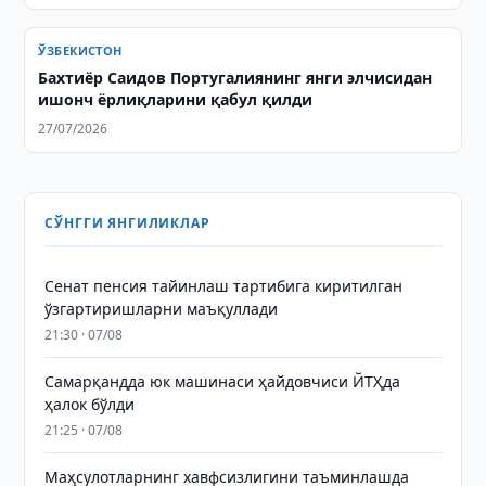
ЎЗБЕКИСТОН
Бахтиёр Саидов Португалиянинг янги элчисидан
ишонч ёрлиқларини қабул қилди
27/07/2026
СЎНГГИ ЯНГИЛИКЛАР
Сенат пенсия тайинлаш тартибига киритилган
ўзгартиришларни маъқуллади
21:30 · 07/08
Самарқандда юк машинаси ҳайдовчиси ЙТҲда
ҳалок бўлди
21:25 · 07/08
Маҳсулотларнинг хавфсизлигини таъминлашда