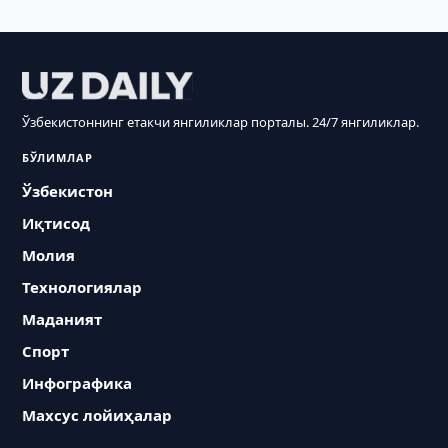
Ўзбекистоннинг етакчи янгиликлар порталы. 24/7 янгиликлар.
БЎЛИМЛАР
Ўзбекистон
Иқтисод
Молия
Технологиялар
Маданият
Спорт
Инфографика
Махсус лойиҳалар