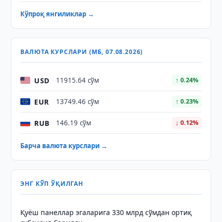
Кўпроқ янгиликлар →
ВАЛЮТА КУРСЛАРИ (МБ, 07.08.2026)
USD
11915.64 сўм
↑ 0.24%
EUR
13749.46 сўм
↑ 0.23%
RUB
146.19 сўм
↓ 0.12%
Барча валюта курслари →
ЭНГ КЎП ЎҚИЛГАН
Қуёш панеллар эгаларига 330 млрд сўмдан ортиқ