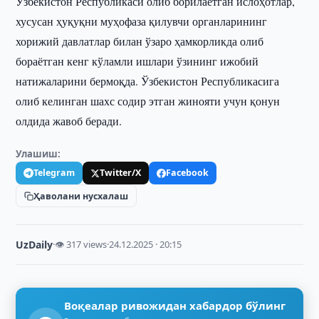
Ўзбекистон Республикаси олиб борилаётган ислоҳотлар,
хусусан ҳуқуқни муҳофаза қилувчи органларининг
хорижий давлатлар билан ўзаро ҳамкорликда олиб
бораётган кенг кўламли ишлари ўзининг ижобий
натижаларини бермоқда. Ўзбекистон Республикасига
олиб келинган шахс содир этган жинояти учун қонун
олдида жавоб беради.
Улашиш:
Telegram
Twitter/X
Facebook
Ҳаволани нусхалаш
UzDaily
·
👁 317 views
·
24.12.2025 · 20:15
Воқеалар ривожидан хабардор бўлинг