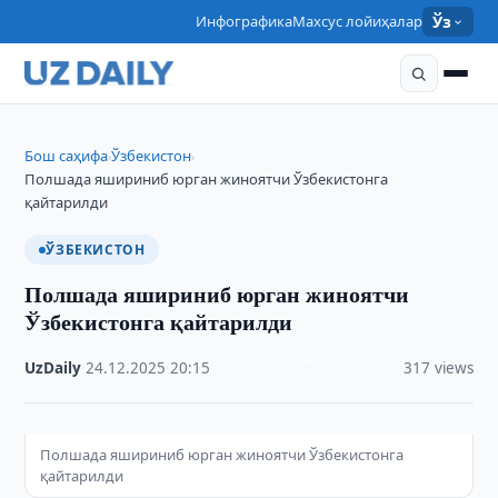
Инфографика
Махсус лойиҳалар
Ўз
Бош саҳифа
Ўзбекистон
›
›
Полшада яшириниб юрган жиноятчи Ўзбекистонга
қайтарилди
ЎЗБЕКИСТОН
Полшада яшириниб юрган жиноятчи
Ўзбекистонга қайтарилди
UzDaily
·
24.12.2025
·
20:15
·
317 views
Полшада яшириниб юрган жиноятчи Ўзбекистонга
қайтарилди