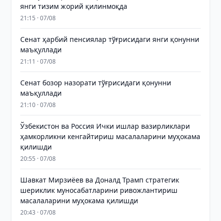
янги тизим жорий қилинмоқда
21:15 · 07/08
Сенат ҳарбий пенсиялар тўғрисидаги янги қонунни
маъқуллади
21:11 · 07/08
Сенат бозор назорати тўғрисидаги қонунни
маъқуллади
21:10 · 07/08
Ўзбекистон ва Россия Ички ишлар вазирликлари
ҳамкорликни кенгайтириш масалаларини муҳокама
қилишди
20:55 · 07/08
Шавкат Мирзиёев ва Доналд Трамп стратегик
шериклик муносабатларини ривожлантириш
масалаларини муҳокама қилишди
20:43 · 07/08