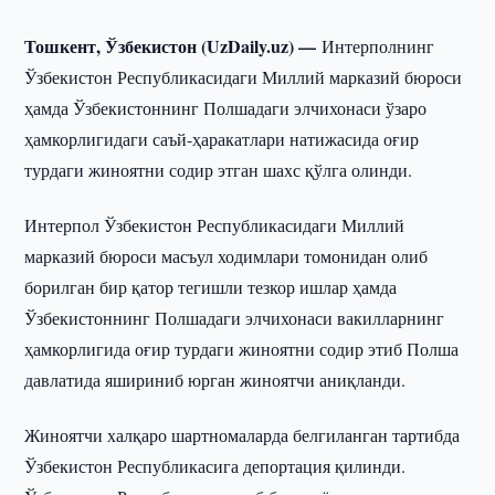
Тошкент, Ўзбекистон (UzDaily.uz) —
Интерполнинг
Ўзбекистон Республикасидаги Миллий марказий бюроси
ҳамда Ўзбекистоннинг Полшадаги элчихонаси ўзаро
ҳамкорлигидаги саъй-ҳаракатлари натижасида оғир
турдаги жиноятни содир этган шахс қўлга олинди.
Интерпол Ўзбекистон Республикасидаги Миллий
марказий бюроси масъул ходимлари томонидан олиб
борилган бир қатор тегишли тезкор ишлар ҳамда
Ўзбекистоннинг Полшадаги элчихонаси вакилларнинг
ҳамкорлигида оғир турдаги жиноятни содир этиб Полша
давлатида яшириниб юрган жиноятчи аниқланди.
Жиноятчи халқаро шартномаларда белгиланган тартибда
Ўзбекистон Республикасига депортация қилинди.