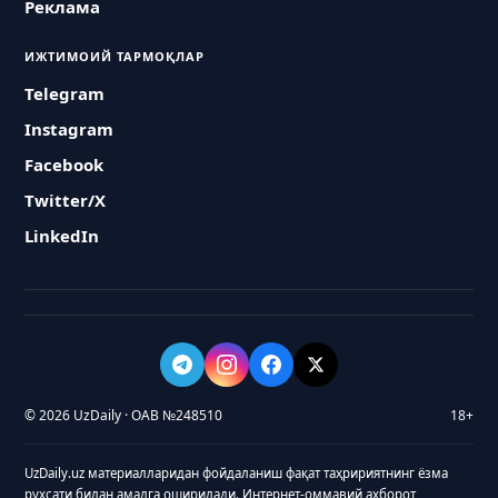
Реклама
ИЖТИМОИЙ ТАРМОҚЛАР
Telegram
Instagram
Facebook
Twitter/X
LinkedIn
© 2026 UzDaily · ОАВ №248510
18+
UzDaily.uz материалларидан фойдаланиш фақат таҳририятнинг ёзма
рухсати билан амалга оширилади. Интернет-оммавий ахборот