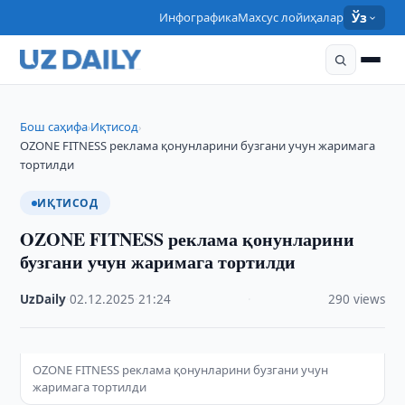
Инфографика
Махсус лойиҳалар
Ўз
Бош саҳифа
Иқтисод
›
›
OZONE FITNESS реклама қонунларини бузгани учун жаримага
тортилди
ИҚТИСОД
OZONE FITNESS реклама қонунларини
бузгани учун жаримага тортилди
UzDaily
·
02.12.2025
·
21:24
·
290 views
OZONE FITNESS реклама қонунларини бузгани учун
жаримага тортилди