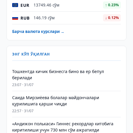
EUR
13749.46 сўм
↑ 0.23%
RUB
146.19 сўм
↓ 0.12%
Барча валюта курслари →
ЭНГ КЎП ЎҚИЛГАН
Тошкентда кичик бизнесга бино ва ер бепул
берилади
23:07 · 31/07
Саида Мирзиёева болалар майдончалари
қурилишига қарши чиқди
22:57 · 31/07
«Андижон полькаси» Гиннес рекордлар китобига
киритилиши учун 730 млн сўм ажратилди