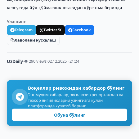
келгусида йўл қўймаслик юзасидан кўрсатма берилди.
Улашиш:
Telegram
Twitter/X
Facebook
Ҳаволани нусхалаш
UzDaily
·
👁 290 views
·
02.12.2025 · 21:24
Воқеалар ривожидан хабардор бўлинг
Энг муҳим хабарлар, эксклюзив репортажлар ва
тезкор янгиликларни ўзингизга қулай
платформада кузатиб боринг.
Обуна бўлинг