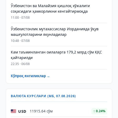
Ўзбекистон ва Малайзия қишлоқ хўжалиги
соҳасидаги ҳамкорликни кенгайтирмоқда
11:00 · 07/08
Ўзбекистонлик мутахассислар Иорданияда ўқув
машғулотларини якунладилар
10:48 · 07/08
Кам таъминланган оилаларга 179,2 млрд сўм ҚҚС
қайтарилди
22:35 · 06/08
Кўпроқ янгиликлар →
ВАЛЮТА КУРСЛАРИ (МБ, 07.08.2026)
USD
11915.64 сўм
↑ 0.24%