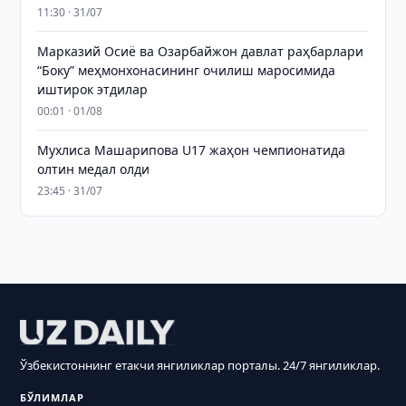
11:30 · 31/07
Марказий Осиё ва Озарбайжон давлат раҳбарлари
“Боку” меҳмонхонасининг очилиш маросимида
иштирок этдилар
00:01 · 01/08
Мухлиса Машарипова U17 жаҳон чемпионатида
олтин медал олди
23:45 · 31/07
Ўзбекистоннинг етакчи янгиликлар порталы. 24/7 янгиликлар.
БЎЛИМЛАР