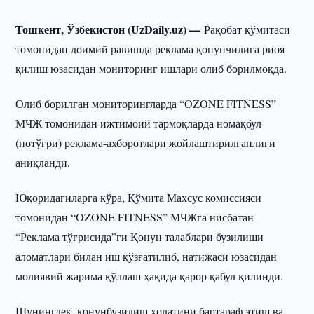
Тошкент, Ўзбекистон (UzDaily.uz) —
Рақобат қўмитаси
томонидан доимий равишда реклама қонунчилига риоя
қилиш юзасидан мониторинг ишлари олиб борилмоқда.
Олиб борилган мониторингларда “OZONE FITNESS”
МЧЖ томонидан ижтимоий тармоқларда номақбул
(нотўғри) реклама-ахборотлари жойлаштирилганлиги
аниқланди.
Юқоридагиларга кўра, Қўмита Махсус комиссияси
томонидан “OZONE FITNESS” МЧЖга нисбатан
“Реклама тўғрисида”ги Қонун талаблари бузилиши
аломатлари билан иш қўзғатилиб, натижаси юзасидан
молиявий жарима қўллаш ҳақида қарор қабул қилинди.
Шунингдек, қонунбузилиш ҳолатини бартараф этиш ва