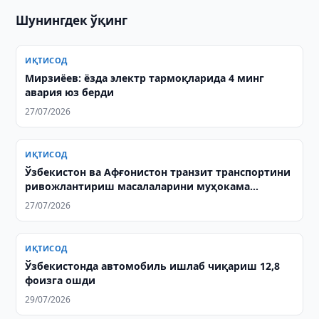
Шунингдек ўқинг
ИҚТИСОД
Мирзиёев: ёзда электр тармоқларида 4 минг
авария юз берди
27/07/2026
ИҚТИСОД
Ўзбекистон ва Афғонистон транзит транспортини
ривожлантириш масалаларини муҳокама
қилишди
27/07/2026
ИҚТИСОД
Ўзбекистонда автомобиль ишлаб чиқариш 12,8
фоизга ошди
29/07/2026