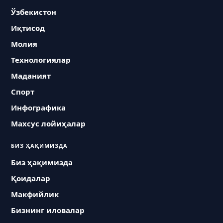
Ўзбекистон
Иқтисод
Молия
Технологиялар
Маданият
Спорт
Инфографика
Махсус лойиҳалар
БИЗ ҲАҚИМИЗДА
Биз ҳақимизда
Қоидалар
Макфийлик
Бизнинг иловалар