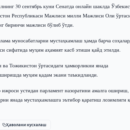
лнинг 30 сентябрь куни Сенатда онлайн шаклда Ўзбекис
стон Республикаси Мажлиси милли Мажлиси Оли ўртас
нг биринчи мажлиси бўлиб ўтди.
лама муносабатларни мустаҳкамлаш ҳамда барча соҳалар
си сифатида муҳим аҳамият касб этиши қайд этилди.
н ва Тожикистон ўртасидаги ҳамкорликни янада
оширишда муҳим қадам экани таъкидланди.
 ижроси устидан парламент назоратини амалга ошириш,
арни янада мустаҳкамлашга эътибор қаратиш лозимлиги 
Ҳаволани нусхалаш