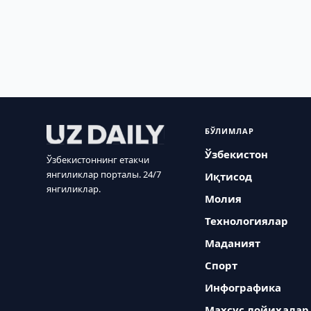
БЎЛИМЛАР
Ўзбекистон
Ўзбекистоннинг етакчи
янгиликлар порталы. 24/7
Иқтисод
янгиликлар.
Молия
Технологиялар
Маданият
Спорт
Инфографика
Махсус лойиҳалар