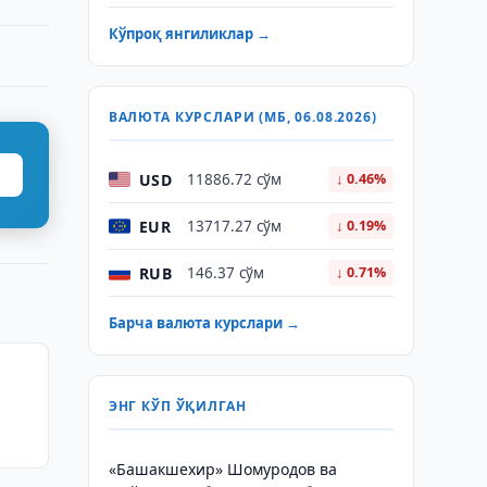
Кўпроқ янгиликлар →
ВАЛЮТА КУРСЛАРИ (МБ, 06.08.2026)
USD
11886.72 сўм
↓ 0.46%
EUR
13717.27 сўм
↓ 0.19%
RUB
146.37 сўм
↓ 0.71%
Барча валюта курслари →
ЭНГ КЎП ЎҚИЛГАН
«Башакшехир» Шомуродов ва