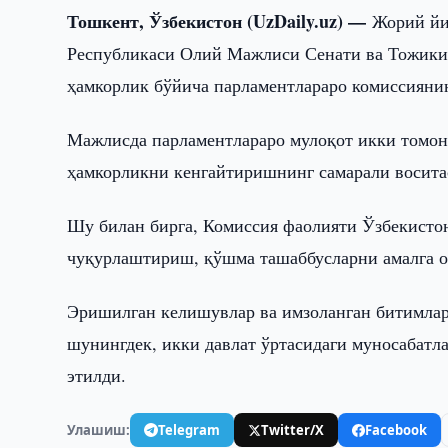
Тошкент, Ўзбекистон (UzDaily.uz) —
Жорий йи
Республикаси Олий Мажлиси Сенати ва Тожики
ҳамкорлик бўйича парламентлараро комиссияни
Мажлисда парламентлараро мулоқот икки томон
ҳамкорликни кенгайтиришнинг самарали восита
Шу билан бирга, Комиссия фаолияти Ўзбекисто
чуқурлаштириш, қўшма ташаббусларни амалга 
Эришилган келишувлар ва имзоланган битимлар
шунингдек, икки давлат ўртасидаги муносабатл
этилди.
Улашиш:
Telegram
Twitter/X
Facebook