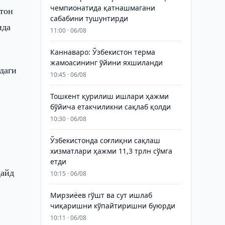
чемпионатида қатнашмагани
тон
сабабини тушунтирди
ида
11:00 · 06/08
Каннаваро: Ўзбекистон терма
жамоасининг ўйини яхшиланди
даги
10:45 · 06/08
Тошкент қурилиш ишлари ҳажми
бўйича етакчиликни сақлаб қолди
10:30 · 06/08
Ўзбекистонда соғлиқни сақлаш
хизматлари ҳажми 11,3 трлн сўмга
етди
қайд
10:15 · 06/08
Мирзиёев гўшт ва сут ишлаб
чиқаришни кўпайтиришни буюрди
10:11 · 06/08