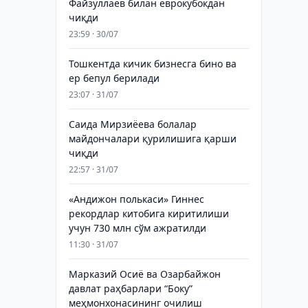
Файзуллаев билан еврокубокдан
чиқди
23:59 · 30/07
Тошкентда кичик бизнесга бино ва
ер бепул берилади
23:07 · 31/07
Саида Мирзиёева болалар
майдончалари қурилишига қарши
чиқди
22:57 · 31/07
«Андижон полькаси» Гиннес
рекордлар китобига киритилиши
учун 730 млн сўм ажратилди
11:30 · 31/07
Марказий Осиё ва Озарбайжон
давлат раҳбарлари “Боку”
меҳмонхонасининг очилиш