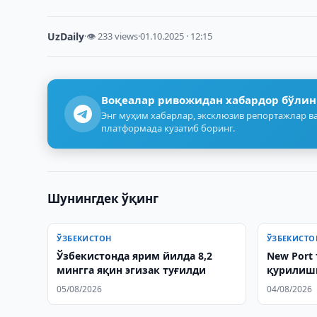
UzDaily
·
👁 233 views
·
01.10.2025 · 12:15
Воқеалар ривожидан хабардор бўлин
Энг муҳим хабарлар, эксклюзив репортажлар ва
платформада кузатиб боринг.
Шунингдек ўқинг
ЎЗБЕКИСТОН
ЎЗБЕКИСТО
Ўзбекистонда ярим йилда 8,2
New Port
мингга яқин эгизак туғилди
қурилиш
қўзғатил
05/08/2026
04/08/2026