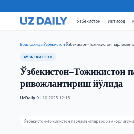
Ўзбекистон
Иқтисод
Бош саҳифа
Ўзбекистон
Ўзбекистон–Тожикистон парламен
›
›
ЎЗБЕКИСТОН
Ўзбекистон–Тожикистон п
ривожлантириш йўлида
UzDaily
·
01.10.2025
·
12:15
Ўзбекистон–Тожикистон парламентлараро ҳамкорлигин