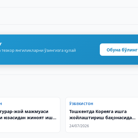
г
Обуна бўлинг
 тезкор янгиликларни ўзингизга қулай
Н
ЎЗБЕКИСТОН
 турар-жой мажмуаси
Тошкентда Кореяга ишга
и юзасидан жиноят иши
жойлаштириш баҳонасида
ди
гумонланувчилар ушланди
24/07/2026