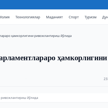
Молия
Технологиялар
Маданият
Спорт
Туризм
Ду
тлараро ҳамкорлигини ривожлантириш йўлида
арламентлараро ҳамкорлигини
·
23
и ривожлантириш йўлида