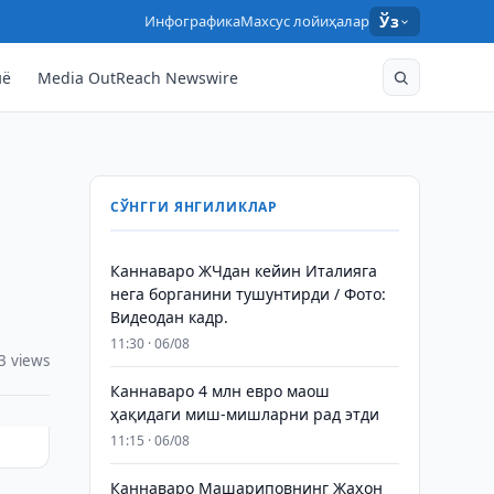
Инфографика
Махсус лойиҳалар
Ўз
нё
Media OutReach Newswire
СЎНГГИ ЯНГИЛИКЛАР
Каннаваро ЖЧдан кейин Италияга
нега борганини тушунтирди / Фото:
Видеодан кадр.
11:30 · 06/08
3 views
Каннаваро 4 млн евро маош
ҳақидаги миш-мишларни рад этди
11:15 · 06/08
Каннаваро Машариповнинг Жаҳон