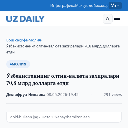
Инфографика
Махсус лойиҳалар
Ўз
Бош саҳифа
Молия
›
›
Ўзбекистоннинг олтин-валюта захиралари 70,8 млрд долларга
етди
МОЛИЯ
Ўзбекистоннинг олтин-валюта захиралари
70,8 млрд долларга етди
Дилафруз Ниязова
·
08.05.2026
·
19:45
·
291 views
gold-bulleon.jpg / Фото: Pixabay/hamiltonleen.