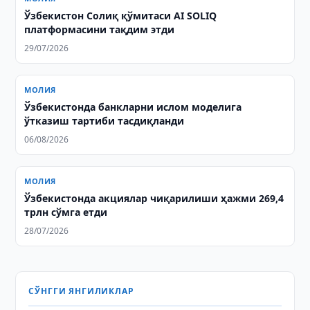
Ўзбекистон Солиқ қўмитаси AI SOLIQ
платформасини тақдим этди
29/07/2026
МОЛИЯ
Ўзбекистонда банкларни ислом моделига
ўтказиш тартиби тасдиқланди
06/08/2026
МОЛИЯ
Ўзбекистонда акциялар чиқарилиши ҳажми 269,4
трлн сўмга етди
28/07/2026
СЎНГГИ ЯНГИЛИКЛАР