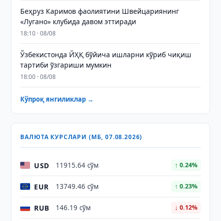
Беҳруз Каримов фаолиятини Швейцариянинг
«Лугано» клубида давом эттиради
18:10 · 08/08
Ўзбекистонда ЙҲҚ бўйича ишларни кўриб чиқиш
тартиби ўзгариши мумкин
18:00 · 08/08
Кўпроқ янгиликлар →
ВАЛЮТА КУРСЛАРИ (МБ, 07.08.2026)
USD
11915.64 сўм
↑ 0.24%
EUR
13749.46 сўм
↑ 0.23%
RUB
146.19 сўм
↓ 0.12%