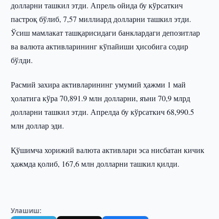
долларни ташкил этди. Апрель ойида бу кўрсаткич
пастроқ бўлиб, 7,57 миллиард долларни ташкил этди.
Ўсиш мамлакат ташқарисидаги банклардаги депозитлар
ва валюта активларининг кўпайиши ҳисобига содир
бўлди.
Расмий захира активларининг умумий ҳажми 1 май
ҳолатига кўра 70,891.9 млн долларни, яъни 70,9 млрд
долларни ташкил этди. Апрелда бу кўрсаткич 68,990.5
млн доллар эди.
Қўшимча хорижий валюта активлари эса нисбатан кичик
ҳажмда қолиб, 167,6 млн долларни ташкил қилди.
Улашиш: