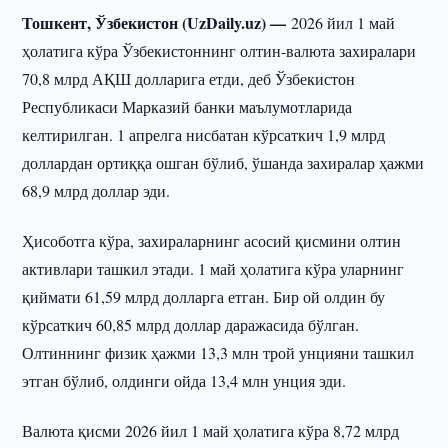
Тошкент, Ўзбекистон (UzDaily.uz) —
2026 йил 1 май
ҳолатига кўра Ўзбекистоннинг олтин-валюта захиралари
70,8 млрд АҚШ долларига етди, деб Ўзбекистон
Республикаси Марказий банки маълумотларида
келтирилган. 1 апрелга нисбатан кўрсаткич 1,9 млрд
доллардан ортиққа ошган бўлиб, ўшанда захиралар ҳажми
68,9 млрд доллар эди.
Ҳисоботга кўра, захираларнинг асосий қисмини олтин
активлари ташкил этади. 1 май ҳолатига кўра уларнинг
қиймати 61,59 млрд долларга етган. Бир ой олдин бу
кўрсаткич 60,85 млрд доллар даражасида бўлган.
Олтиннинг физик ҳажми 13,3 млн трой унцияни ташкил
этган бўлиб, олдинги ойда 13,4 млн унция эди.
Валюта қисми 2026 йил 1 май ҳолатига кўра 8,72 млрд