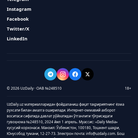
Instagram
Facebook
Twitter/X
LinkedIn
© 2026 UzDaily · ОАВ №248510
18+
UzDaily.uz материалларидан фойдаланиш фақат таҳририятнинг ёзма
рухсати билан амалга оширилади. Интернет-оммавий ахборот
воситаси сифатида давлат рўйхатидан ўтганлиги тўғрисидаги
гувоҳнома №248510, 2024 йил 1 апрель. Муассис: «Daily Media»
хусусий корхонаси. Манзил: Ўзбекистон, 100180, Тошкент шаҳри,
Юнусобод тумани, 12-27-73. Электрон почта: info@uzdaily.com. Бош