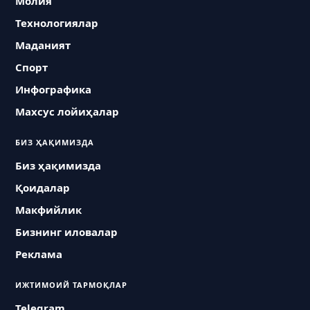
Молия
Технологиялар
Маданият
Спорт
Инфографика
Махсус лойиҳалар
БИЗ ҲАҚИМИЗДА
Биз ҳақимизда
Қоидалар
Макфийлик
Бизнинг иловалар
Реклама
ИЖТИМОИЙ ТАРМОҚЛАР
Telegram