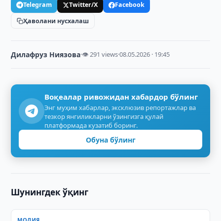
Telegram
Twitter/X
Facebook
Ҳаволани нусхалаш
Дилафруз Ниязова
·
👁 291 views
·
08.05.2026 · 19:45
Воқеалар ривожидан хабардор бўлинг
Энг муҳим хабарлар, эксклюзив репортажлар ва
тезкор янгиликларни ўзингизга қулай
платформада кузатиб боринг.
Обуна бўлинг
Шунингдек ўқинг
МОЛИЯ