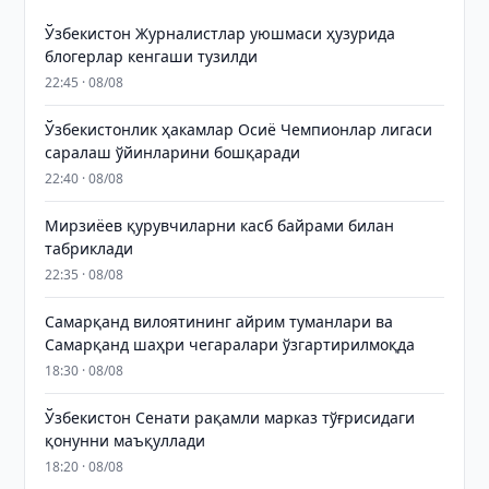
Ўзбекистон Журналистлар уюшмаси ҳузурида
блогерлар кенгаши тузилди
22:45 · 08/08
Ўзбекистонлик ҳакамлар Осиё Чемпионлар лигаси
саралаш ўйинларини бошқаради
22:40 · 08/08
Мирзиёев қурувчиларни касб байрами билан
табриклади
22:35 · 08/08
Самарқанд вилоятининг айрим туманлари ва
Самарқанд шаҳри чегаралари ўзгартирилмоқда
18:30 · 08/08
Ўзбекистон Сенати рақамли марказ тўғрисидаги
қонунни маъқуллади
18:20 · 08/08