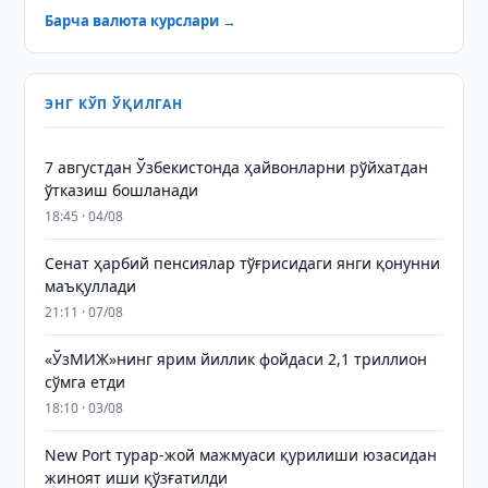
Барча валюта курслари →
ЭНГ КЎП ЎҚИЛГАН
7 августдан Ўзбекистонда ҳайвонларни рўйхатдан
ўтказиш бошланади
18:45 · 04/08
Сенат ҳарбий пенсиялар тўғрисидаги янги қонунни
маъқуллади
21:11 · 07/08
«ЎзМИЖ»нинг ярим йиллик фойдаси 2,1 триллион
сўмга етди
18:10 · 03/08
New Port турар-жой мажмуаси қурилиши юзасидан
жиноят иши қўзғатилди