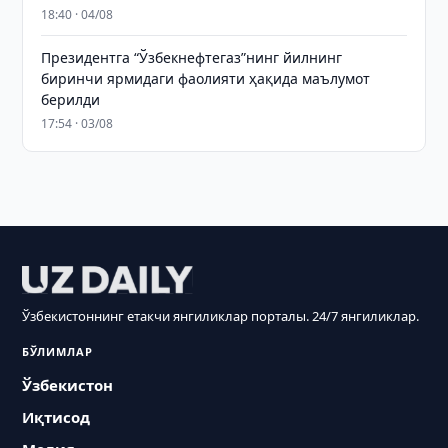
18:40 · 04/08
Президентга “Ўзбекнефтегаз”нинг йилнинг
биринчи ярмидаги фаолияти ҳақида маълумот
берилди
17:54 · 03/08
Ўзбекистоннинг етакчи янгиликлар порталы. 24/7 янгиликлар.
БЎЛИМЛАР
Ўзбекистон
Иқтисод