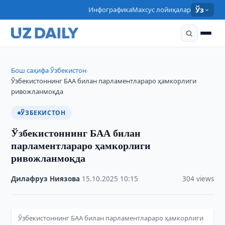
Инфографика
Махсус лойиҳалар
Ўз
Бош саҳифа
Ўзбекистон
›
›
Ўзбекистоннинг БАА билан парламентлараро ҳамкорлиги
ривожланмоқда
ЎЗБЕКИСТОН
Ўзбекистоннинг БАА билан
парламентлараро ҳамкорлиги
ривожланмоқда
Дилафруз Ниязова
·
15.10.2025
·
10:15
·
304 views
Ўзбекистоннинг БАА билан парламентлараро ҳамкорлиги