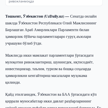
ривожланмоқда
Тошкент, Ўзбекистон (UzDaily.uz) —
Сенатда онлайн
шаклда Ўзбекистон Республикаси Олий Мажлисининг
Бирлашган Араб Амирликлари Парламенти билан
ҳамкорлик бўйича парламентлараро гуруҳ аъзолари
учрашуви бўлиб ўтди.
Мажлисда икки мамлакат парламентлари ўртасидаги
мулоқотни ривожлантириш, шунингдек, иқтисодиёт,
инвестициялар, таълим, туризм ва бошқа соҳаларда
ҳамкорликни кенгайтириш масалалари муҳокама
қилинди.
Қайд этилганидек, Ўзбекистон ва БАА ўртасидаги кўп
қиррали муносабатлар икки давлат раҳбарларининг
сиёсий иродаси туфайли изчил ривожланиб бормоқда. Бу