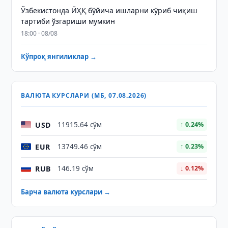
Ўзбекистонда ЙҲҚ бўйича ишларни кўриб чиқиш
тартиби ўзгариши мумкин
18:00 · 08/08
Кўпроқ янгиликлар →
ВАЛЮТА КУРСЛАРИ (МБ, 07.08.2026)
USD
11915.64 сўм
↑ 0.24%
EUR
13749.46 сўм
↑ 0.23%
RUB
146.19 сўм
↓ 0.12%
Барча валюта курслари →