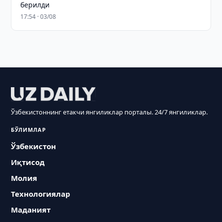
берилди
17:54 · 03/08
Ўзбекистоннинг етакчи янгиликлар порталы. 24/7 янгиликлар.
БЎЛИМЛАР
Ўзбекистон
Иқтисод
Молия
Технологиялар
Маданият