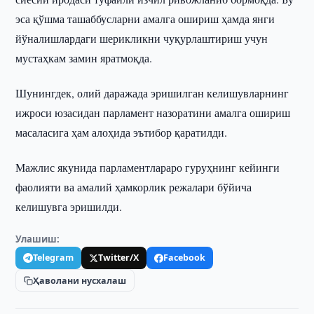
эса қўшма ташаббусларни амалга ошириш ҳамда янги
йўналишлардаги шерикликни чуқурлаштириш учун
мустаҳкам замин яратмоқда.
Шунингдек, олий даражада эришилган келишувларнинг
ижроси юзасидан парламент назоратини амалга ошириш
масаласига ҳам алоҳида эътибор қаратилди.
Мажлис якунида парламентлараро гуруҳнинг кейинги
фаолияти ва амалий ҳамкорлик режалари бўйича
келишувга эришилди.
Улашиш:
Telegram
Twitter/X
Facebook
Ҳаволани нусхалаш