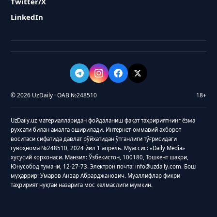
Twitter/X
LinkedIn
© 2026 UzDaily · ОАВ №248510
18+
UzDaily.uz материалларидан фойдаланиш фақат таҳририятнинг ёзма
рухсати билан амалга оширилади. Интернет-оммавий ахборот
воситаси сифатида давлат рўйхатидан ўтганлиги тўғрисидаги
гувоҳнома №248510, 2024 йил 1 апрель. Муассис: «Daily Media»
хусусий корхонаси. Манзил: Ўзбекистон, 100180, Тошкент шаҳри,
Юнусобод тумани, 12-27-73. Электрон почта: info@uzdaily.com. Бош
муҳаррир: Умаров Анвар Абрарджанович. Муаллифлар фикри
таҳририят нуқтаи назарига мос келмаслиги мумкин.