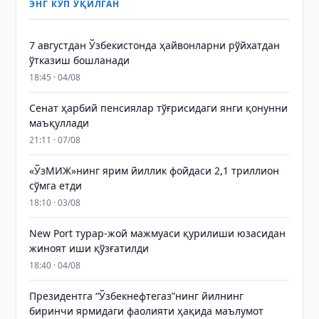
ЭНГ КЎП ЎҚИЛГАН
7 августдан Ўзбекистонда ҳайвонларни рўйхатдан
ўтказиш бошланади
18:45 · 04/08
Сенат ҳарбий пенсиялар тўғрисидаги янги қонунни
маъқуллади
21:11 · 07/08
«ЎзМИЖ»нинг ярим йиллик фойдаси 2,1 триллион
сўмга етди
18:10 · 03/08
New Port турар-жой мажмуаси қурилиши юзасидан
жиноят иши қўзғатилди
18:40 · 04/08
Президентга “Ўзбекнефтегаз”нинг йилнинг
биринчи ярмидаги фаолияти ҳақида маълумот