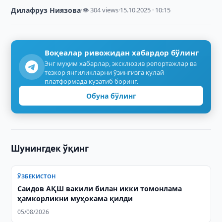
Дилафруз Ниязова
·
👁 304 views
·
15.10.2025 · 10:15
Воқеалар ривожидан хабардор бўлинг
Энг муҳим хабарлар, эксклюзив репортажлар ва
тезкор янгиликларни ўзингизга қулай
платформада кузатиб боринг.
Обуна бўлинг
Шунингдек ўқинг
ЎЗБЕКИСТОН
Саидов АҚШ вакили билан икки томонлама
ҳамкорликни муҳокама қилди
05/08/2026