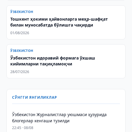
ЎЗБЕКИСТОН
Тошкент ҳокими ҳайвонларга меҳр-шафқат
билан муносабатда бўлишга чақирди
01/08/2026
ЎЗБЕКИСТОН
Ўзбекистон идоравий формага ўхшаш
кийимларни тақиқламоқчи
28/07/2026
СЎНГГИ ЯНГИЛИКЛАР
Ўзбекистон Журналистлар уюшмаси ҳузурида
блогерлар кенгаши тузилди
22:45 · 08/08