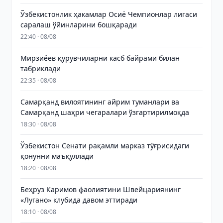
Ўзбекистонлик ҳакамлар Осиё Чемпионлар лигаси
саралаш ўйинларини бошқаради
22:40 · 08/08
Мирзиёев қурувчиларни касб байрами билан
табриклади
22:35 · 08/08
Самарқанд вилоятининг айрим туманлари ва
Самарқанд шаҳри чегаралари ўзгартирилмоқда
18:30 · 08/08
Ўзбекистон Сенати рақамли марказ тўғрисидаги
қонунни маъқуллади
18:20 · 08/08
Беҳруз Каримов фаолиятини Швейцариянинг
«Лугано» клубида давом эттиради
18:10 · 08/08