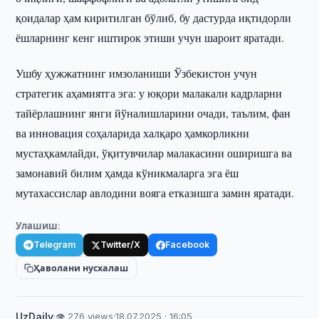
қоидалар ҳам киритилган бўлиб, бу дастурда иқтидорли
ёшларнинг кенг иштирок этиши учун шароит яратади.
Ушбу ҳужжатнинг имзоланиши Ўзбекистон учун
стратегик аҳамиятга эга: у юқори малакали кадрларни
тайёрлашнинг янги йўналишларини очади, таълим, фан
ва инновация соҳаларида халқаро ҳамкорликни
мустаҳкамлайди, ўқитувчилар малакасини оширишга ва
замонавий билим ҳамда кўникмаларга эга ёш
мутахассислар авлодини вояга етказишга замин яратади.
Улашиш:
Telegram
Twitter/X
Facebook
Ҳаволани нусхалаш
UzDaily
·
👁 276 views
·
18.07.2025 · 16:05