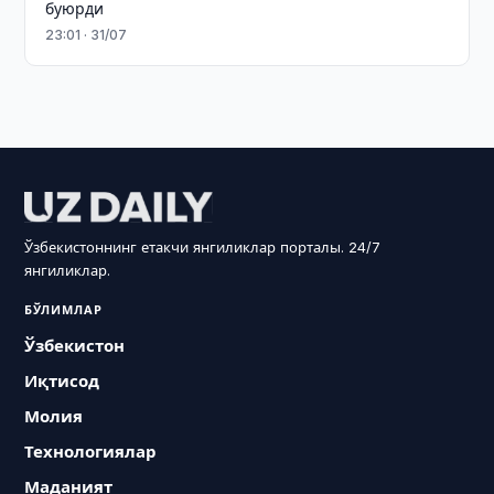
буюрди
23:01 · 31/07
Ўзбекистоннинг етакчи янгиликлар порталы. 24/7
янгиликлар.
БЎЛИМЛАР
Ўзбекистон
Иқтисод
Молия
Технологиялар
Маданият