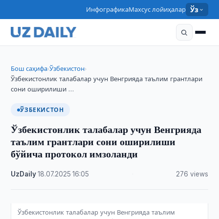
Инфографика
Махсус лойиҳалар
Ўз
Бош саҳифа
Ўзбекистон
›
›
Ўзбекистонлик талабалар учун Венгрияда таълим грантлари
сони оширилиши …
ЎЗБЕКИСТОН
Ўзбекистонлик талабалар учун Венгрияда
таълим грантлари сони оширилиши
бўйича протокол имзоланди
UzDaily
·
18.07.2025
·
16:05
·
276 views
Ўзбекистонлик талабалар учун Венгрияда таълим