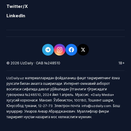
Twitter/X
LinkedIn
© 2026 UzDaily · ОАВ №248510
18+
UzDaily.uz материалларидан фойдаланиш фақат таҳририятнинг ёзма
рухсати билан амалга оширилади. Интернет-оммавий ахборот
воситаси сифатида давлат рўйхатидан ўтганлиги тўғрисидаги
гувоҳнома №248510, 2024 йил 1 апрель. Муассис: «Daily Media»
хусусий корхонаси. Манзил: Ўзбекистон, 100180, Тошкент шаҳри,
Юнусобод тумани, 12-27-73. Электрон почта: info@uzdaily.com. Бош
муҳаррир: Умаров Анвар Абрарджанович. Муаллифлар фикри
таҳририят нуқтаи назарига мос келмаслиги мумкин.