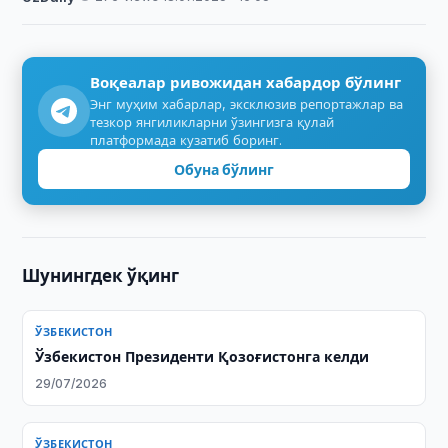
Воқеалар ривожидан хабардор бўлинг
Энг муҳим хабарлар, эксклюзив репортажлар ва
тезкор янгиликларни ўзингизга қулай
платформада кузатиб боринг.
Обуна бўлинг
Шунингдек ўқинг
ЎЗБЕКИСТОН
Ўзбекистон Президенти Қозоғистонга келди
29/07/2026
ЎЗБЕКИСТОН