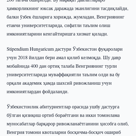
ҳамкорликнинг юксак даражада эканлигини тасдиқлайди,
балки ўзбек ёшларига хорижда, жумладан, Венгриянинг
етакчи университетларида, сифатли таълим олиш
имкониятларини кенгайтиришга хизмат қилади.
Stipendium Hungaricum дастури Ўзбекистон фуқаролари
учун 2018 йилдан бери амал қилиб келмоқда. Шу давр
мобайнида 400 дан ортиқ талаба Венгриянинг турли
университетларида муваффақиятли таълим олди ва бу
орқали академик ҳамда шахсий ривожланиш учун
имкониятлардан фойдаланди.
Ўзбекистонлик абитуриентлар орасида ушбу дастурга
бўлган қизиқиш ортиб бораётгани ва икки томонлама
муносабатлар барқарор ривожланаётганини ҳисобга олиб,
Венгрия томони квоталарни босқичма-босқич ошириб