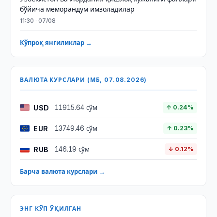
бўйича меморандум имзоладилар
11:30 · 07/08
Кўпроқ янгиликлар →
ВАЛЮТА КУРСЛАРИ (МБ, 07.08.2026)
USD
11915.64 сўм
↑ 0.24%
EUR
13749.46 сўм
↑ 0.23%
RUB
146.19 сўм
↓ 0.12%
Барча валюта курслари →
ЭНГ КЎП ЎҚИЛГАН