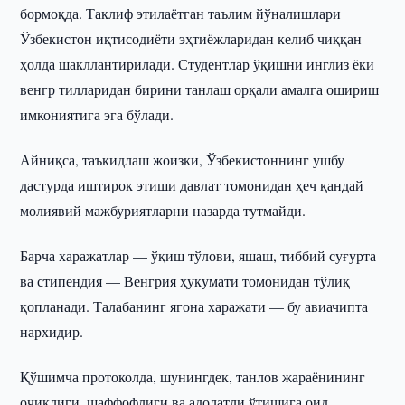
бормоқда. Таклиф этилаётган таълим йўналишлари
Ўзбекистон иқтисодиёти эҳтиёжларидан келиб чиққан
ҳолда шакллантирилади. Студентлар ўқишни инглиз ёки
венгр тилларидан бирини танлаш орқали амалга ошириш
имкониятига эга бўлади.
Айниқса, таъкидлаш жоизки, Ўзбекистоннинг ушбу
дастурда иштирок этиши давлат томонидан ҳеч қандай
молиявий мажбуриятларни назарда тутмайди.
Барча харажатлар — ўқиш тўлови, яшаш, тиббий суғурта
ва стипендия — Венгрия ҳукумати томонидан тўлиқ
қопланади. Талабанинг ягона харажати — бу авиачипта
нархидир.
Қўшимча протоколда, шунингдек, танлов жараёнининг
очиқлиги, шаффофлиги ва адолатли ўтишига оид