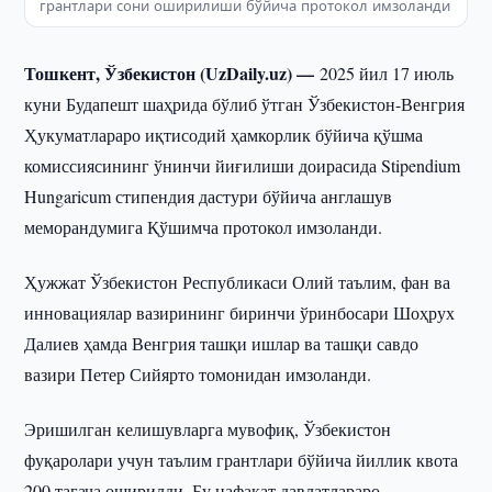
грантлари сони оширилиши бўйича протокол имзоланди
Тошкент, Ўзбекистон (UzDaily.uz) —
2025 йил 17 июль
куни Будапешт шаҳрида бўлиб ўтган Ўзбекистон-Венгрия
Ҳукуматлараро иқтисодий ҳамкорлик бўйича қўшма
комиссиясининг ўнинчи йиғилиши доирасида Stipendium
Hungaricum стипендия дастури бўйича англашув
меморандумига Қўшимча протокол имзоланди.
Ҳужжат Ўзбекистон Республикаси Олий таълим, фан ва
инновациялар вазирининг биринчи ўринбосари Шоҳрух
Далиев ҳамда Венгрия ташқи ишлар ва ташқи савдо
вазири Петер Сийярто томонидан имзоланди.
Эришилган келишувларга мувофиқ, Ўзбекистон
фуқаролари учун таълим грантлари бўйича йиллик квота
200 тагача оширилди. Бу нафақат давлатлараро