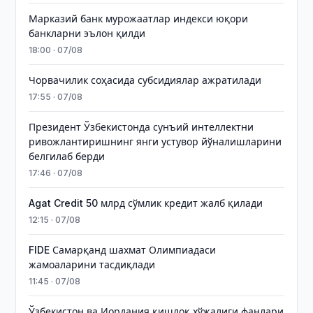
Марказий банк мурожаатлар индекси юқори
банкларни эълон қилди
18:00 · 07/08
Чорвачилик соҳасида субсидиялар ажратилади
17:55 · 07/08
Президент Ўзбекистонда сунъий интеллектни
ривожлантиришнинг янги устувор йўналишларини
белгилаб берди
17:46 · 07/08
Agat Credit 50 млрд сўмлик кредит жалб қилади
12:15 · 07/08
FIDE Самарқанд шахмат Олимпиадаси
жамоаларини тасдиқлади
11:45 · 07/08
Ўзбекистон ва Иордания қишлоқ хўжалиги фанлари