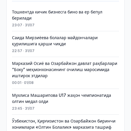
Тошкентда кичик бизнесга бино ва ер бепул
берилади
23:07 · 31/07
Саида Мирзиёева болалар майдончалари
қурилишига қарши чиқди
22:57 · 31/07
Марказий Осиё ва Озарбайжон давлат раҳбарлари
“Боку” меҳмонхонасининг очилиш маросимида
иштирок этдилар
00:01 · 01/08
Мухлиса Машарипова U17 жаҳон чемпионатида
олтин медал олди
23:45 · 31/07
Ўзбекистон, Қирғизистон ва Озарбайжон биринчи
хонимлари «Олтин Болалик» марказига ташриф