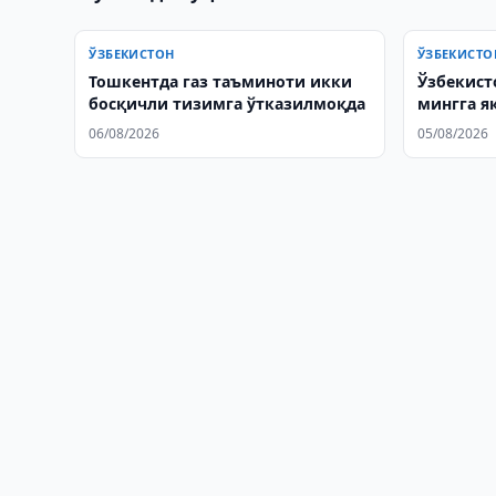
ЎЗБЕКИСТОН
ЎЗБЕКИСТО
Тошкентда газ таъминоти икки
Ўзбекист
босқичли тизимга ўтказилмоқда
мингга я
06/08/2026
05/08/2026