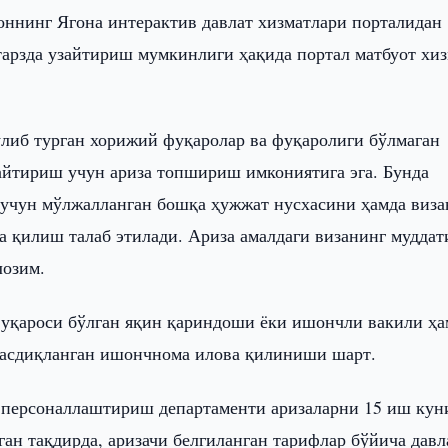
оннинг Ягона интерактив давлат хизматлари порталидан
арзда узайтириш мумкинлиги ҳақида портал матбуот хи
ўлиб турган хорижий фуқаролар ва фуқаролиги бўлмаган
айтириш учун ариза топшириш имкониятига эга. Бунда
 учун мўлжалланган бошқа ҳужжат нусхасини ҳамда виза
 қилиш талаб этилади. Ариза амалдаги визанинг муддат
лозим.
уқароси бўлган яқин қариндоши ёки ишончли вакили ҳа
тасдиқланган ишончнома илова қилиниши шарт.
 персоналлаштириш департаменти аризаларни 15 иш кун
ан тақдирда, аризачи белгиланган тарифлар бўйича давл