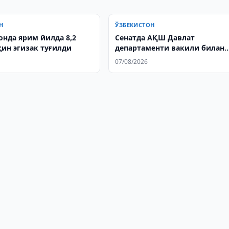
Н
ЎЗБЕКИСТОН
онда ярим йилда 8,2
Сенатда АҚШ Давлат
қин эгизак туғилди
департаменти вакили билан
учрашув бўлиб ўтди
07/08/2026