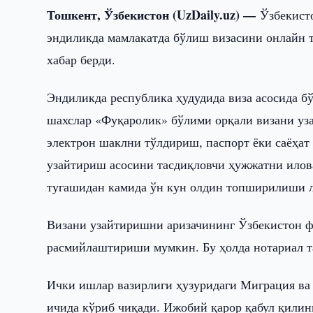
Тошкент, Ўзбекистон (UzDaily.uz) —
Ўзбекист
эндиликда мамлакатда бўлиш визасини онлайн т
хабар берди.
Эндиликда республика ҳудудида виза асосида б
шахслар «Фуқаролик» бўлими орқали визани уз
электрон шаклни тўлдириш, паспорт ёки саёҳат
узайтириш асосини тасдиқловчи ҳужжатни илова
тугашидан камида ўн кун олдин топширилиши 
Визани узайтиришни аризачининг Ўзбекистон ф
расмийлаштириши мумкин. Бу ҳолда нотариал 
Ички ишлар вазирлиги ҳузуридаги Миграция ва
ичида кўриб чиқади. Ижобий қарор қабул қилинг