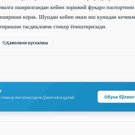
амалга оширилгандан кейин хорижий фуқаро паспортини
опшириши керак. Шундан кейин икки иш кунидан кечик
йтиришни тасдиқловчи стикер ёпиштирилади.
Ҳаволани нусхалаш
г
Обуна бўлинг
 тезкор янгиликларни ўзингизга қулай