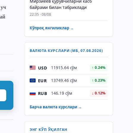
Мирзиёев қурувчиларни касб
 уч
байрами билан табриклади
22:35 · 08/08
май
Кўпроқ янгиликлар →
ВАЛЮТА КУРСЛАРИ (МБ, 07.08.2026)
USD
11915.64 сўм
↑ 0.24%
EUR
13749.46 сўм
↑ 0.23%
RUB
146.19 сўм
↓ 0.12%
Барча валюта курслари →
ЭНГ КЎП ЎҚИЛГАН