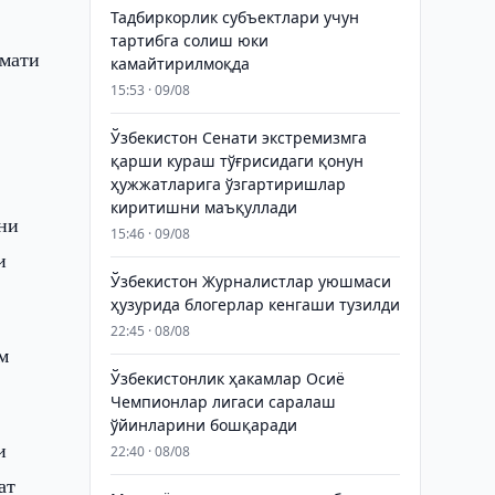
Тадбиркорлик субъектлари учун
тартибга солиш юки
змати
камайтирилмоқда
15:53 · 09/08
Ўзбекистон Сенати экстремизмга
қарши кураш тўғрисидаги қонун
ҳужжатларига ўзгартиришлар
киритишни маъқуллади
ни
15:46 · 09/08
и
Ўзбекистон Журналистлар уюшмаси
ҳузурида блогерлар кенгаши тузилди
22:45 · 08/08
м
Ўзбекистонлик ҳакамлар Осиё
Чемпионлар лигаси саралаш
ўйинларини бошқаради
и
22:40 · 08/08
ат