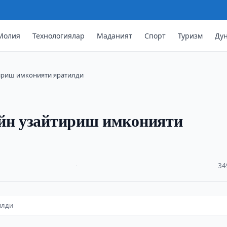
Молия
Технологиялар
Маданият
Спорт
Туризм
Ду
тириш имконияти яратилди
айн узайтириш имконияти
·
34
илди