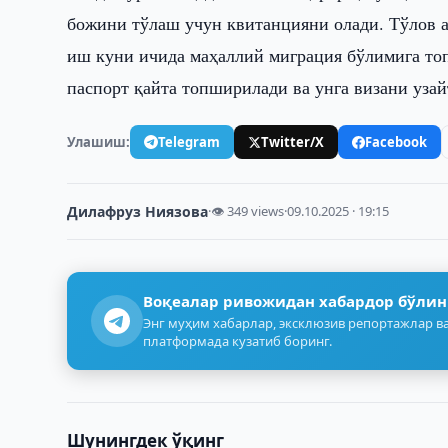
божини тўлаш учун квитанцияни олади. Тўлов 
иш куни ичида маҳаллий миграция бўлимига т
паспорт қайта топширилади ва унга визани уза
Улашиш:
Telegram
Twitter/X
Facebook
Дилафруз Ниязова
·
👁 349 views
·
09.10.2025 · 19:15
Воқеалар ривожидан хабардор бўлин
Энг муҳим хабарлар, эксклюзив репортажлар ва
платформада кузатиб боринг.
Шунингдек ўқинг