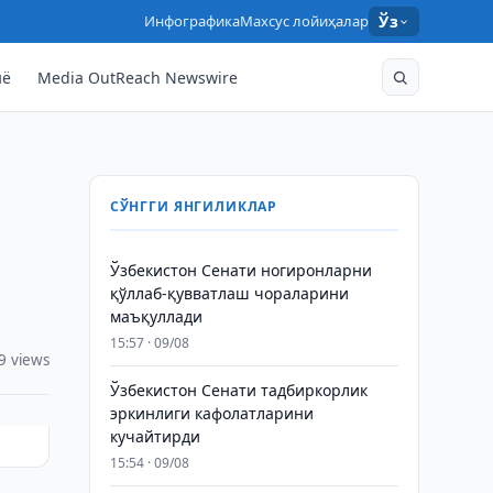
Инфографика
Махсус лойиҳалар
Ўз
нё
Media OutReach Newswire
СЎНГГИ ЯНГИЛИКЛАР
Ўзбекистон Сенати ногиронларни
қўллаб-қувватлаш чораларини
маъқуллади
15:57 · 09/08
9 views
Ўзбекистон Сенати тадбиркорлик
эркинлиги кафолатларини
кучайтирди
15:54 · 09/08