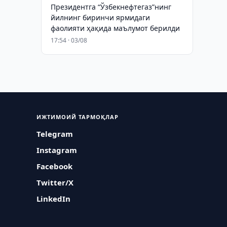
Президентга “Ўзбекнефтегаз”нинг
йилнинг биринчи ярмидаги
фаолияти ҳақида маълумот берилди
17:54 · 03/08
ИЖТИМОИЙ ТАРМОҚЛАР
Telegram
Instagram
Facebook
Twitter/X
LinkedIn