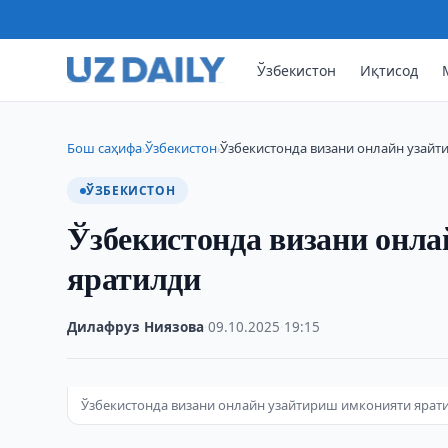
Ўзбекистон
Иқтисод
Бош саҳифа
Ўзбекистон
Ўзбекистонда визани онлайн узай
›
›
ЎЗБЕКИСТОН
Ўзбекистонда визани онл
яратилди
Дилафруз Ниязова
·
09.10.2025
·
19:15
Ўзбекистонда визани онлайн узайтириш имконияти ярат