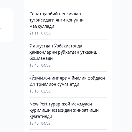
Сенат ҳарбий пенсиялар
тўғрисидаги янги қонунни
маъқуллади
21:11 · 07/08
7 августдан Ўзбекистонда
ҳайвонларни рўйхатдан ўтказиш
бошланади
18:45 · 04/08
«ЎзМИЖ»нинг ярим йиллик фойдаси
2,1 триллион сўмга етди
18:10 · 03/08
New Port турар-жой мажмуаси
қурилиши юзасидан жиноят иши
қўзғатилди
18:40 · 04/08