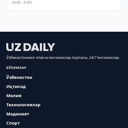
23:45 · 31/07
Ўзбекистоннинг етакчи янгиликлар порталы. 24/7 янгиликлар.
БЎЛИМЛАР
Ўзбекистон
Иқтисод
Молия
Технологиялар
Маданият
Спорт