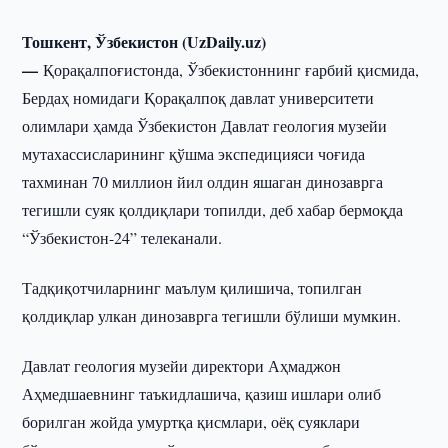
Тошкент, Ўзбекистон (UzDaily.uz)
—
Қорақалпоғистонда, Ўзбекистоннинг ғарбий қисмида,
Бердаҳ номидаги Қорақалпоқ давлат университети
олимлари ҳамда Ўзбекистон Давлат геология музейи
мутахассисларининг қўшма экспедицияси чоғида
тахминан 70 миллион йил олдин яшаган динозаврга
тегишли суяк қолдиқлари топилди, деб хабар бермоқда
“Ўзбекистон-24” телеканали.
Тадқиқотчиларнинг маълум қилишича, топилган
қолдиқлар улкан динозаврга тегишли бўлиши мумкин.
Давлат геология музейи директори Аҳмаджон
Аҳмедшаевнинг таъкидлашича, қазиш ишлари олиб
борилган жойда умуртқа қисмлари, оёқ суяклари