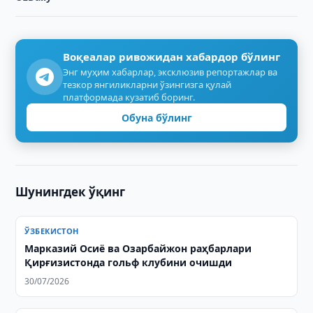
Воқеалар ривожидан хабардор бўлинг
Энг муҳим хабарлар, эксклюзив репортажлар ва
тезкор янгиликларни ўзингизга қулай
платформада кузатиб боринг.
Обуна бўлинг
Шунингдек ўқинг
ЎЗБЕКИСТОН
Марказий Осиё ва Озарбайжон раҳбарлари
Қирғизистонда гольф клубини очишди
30/07/2026