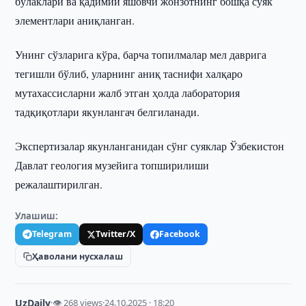
бўлаклари ва қадимий яшовчи жонзотнинг бошқа суяк
элементлари аниқланган.
Унинг сўзларига кўра, барча топилмалар мел даврига
тегишли бўлиб, уларнинг аниқ таснифи халқаро
мутахассисларни жалб этган ҳолда лаборатория
тадқиқотлари якунлангач белгиланади.
Экспертизалар якунланганидан сўнг суяклар Ўзбекистон
Давлат геология музейига топширилиши
режалаштирилган.
Улашиш:
Telegram
Twitter/X
Facebook
Ҳаволани нусхалаш
UzDaily
·
👁 268 views
·
24.10.2025 · 18:20