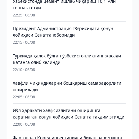
Ўзбекистонда цемент ишлаб чиқариш 10,1 млн
тоннага етди
22:25 · 06/08
Президент Администрация тўғрисидаги қонун
лойиҳаси Сенатга юборилди
22:15 · 06/08
Туркияда ҳалок бўлган ўзбекистонликнинг жасади
Ватанга олиб келинди
22:10 · 06/08
Хавфли чиқиндиларни бошқариш самарадорлиги
оширилади
22:05 · 06/08
Йўл ҳаракати хавфсизлигини оширишга
қаратилган қонун лойиҳаси Сенатга тақдим этилди
22:00 · 06/08
Фарғонада Корея инвестицияси билан завод ишга