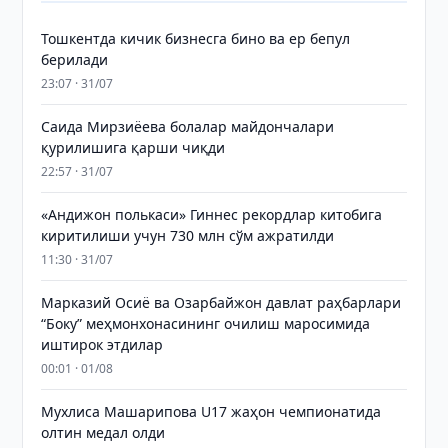
Тошкентда кичик бизнесга бино ва ер бепул
берилади
23:07 · 31/07
Саида Мирзиёева болалар майдончалари
қурилишига қарши чиқди
22:57 · 31/07
«Андижон полькаси» Гиннес рекордлар китобига
киритилиши учун 730 млн сўм ажратилди
11:30 · 31/07
Марказий Осиё ва Озарбайжон давлат раҳбарлари
“Боку” меҳмонхонасининг очилиш маросимида
иштирок этдилар
00:01 · 01/08
Мухлиса Машарипова U17 жаҳон чемпионатида
олтин медал олди