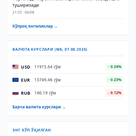
туширилади
21:55 · 06/08
Кўпроқ янгиликлар →
ВАЛЮТА КУРСЛАРИ (МБ, 07.08.2026)
USD
11915.64 сўм
↑ 0.24%
EUR
13749.46 сўм
↑ 0.23%
RUB
146.19 сўм
↓ 0.12%
Барча валюта курслари →
ЭНГ КЎП ЎҚИЛГАН