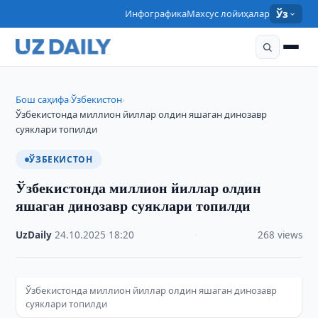
Инфографика
Махсус лойиҳалар
Ўз
Бош саҳифа
Ўзбекистон
›
›
Ўзбекистонда миллион йиллар олдин яшаган динозавр
суяклари топилди
ЎЗБЕКИСТОН
Ўзбекистонда миллион йиллар олдин
яшаган динозавр суяклари топилди
UzDaily
·
24.10.2025
·
18:20
·
268 views
Ўзбекистонда миллион йиллар олдин яшаган динозавр
суяклари топилди