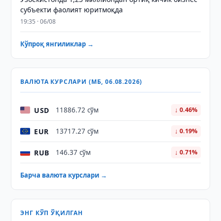
субъекти фаолият юритмоқда
19:35 · 06/08
Кўпроқ янгиликлар →
ВАЛЮТА КУРСЛАРИ (МБ, 06.08.2026)
USD
11886.72 сўм
↓ 0.46%
EUR
13717.27 сўм
↓ 0.19%
RUB
146.37 сўм
↓ 0.71%
Барча валюта курслари →
ЭНГ КЎП ЎҚИЛГАН