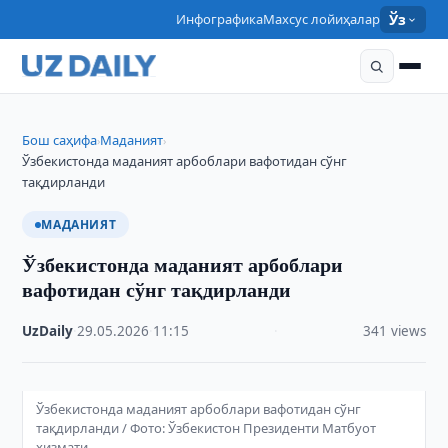
Инфографика
Махсус лойиҳалар
Ўз
Бош саҳифа
Маданият
›
›
Ўзбекистонда маданият арбоблари вафотидан сўнг
тақдирланди
МАДАНИЯТ
Ўзбекистонда маданият арбоблари
вафотидан сўнг тақдирланди
UzDaily
·
29.05.2026
·
11:15
·
341 views
Ўзбекистонда маданият арбоблари вафотидан сўнг
тақдирланди / Фото: Ўзбекистон Президенти Матбуот
хизмати.