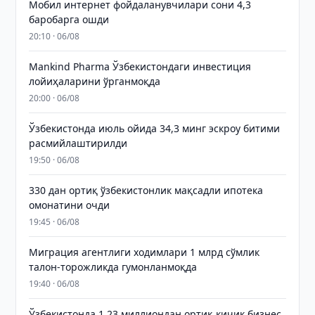
Мобил интернет фойдаланувчилари сони 4,3
баробарга ошди
20:10 · 06/08
Mankind Pharma Ўзбекистондаги инвестиция
лойиҳаларини ўрганмоқда
20:00 · 06/08
Ўзбекистонда июль ойида 34,3 минг эскроу битими
расмийлаштирилди
19:50 · 06/08
330 дан ортиқ ўзбекистонлик мақсадли ипотека
омонатини очди
19:45 · 06/08
Миграция агентлиги ходимлари 1 млрд сўмлик
талон-торожликда гумонланмоқда
19:40 · 06/08
Ўзбекистонда 1,23 миллиондан ортиқ кичик бизнес