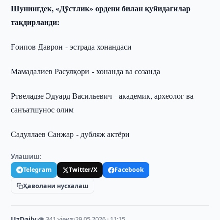
Шунингдек, «Дўстлик» ордени билан қуйидагилар
тақдирланди:
Ғоипов Даврон - эстрада хонандаси
Мамадалиев Расулқори - хонанда ва созанда
Ртвеладзе Эдуард Васильевич - академик, археолог ва
санъатшунос олим
Садуллаев Санжар - дубляж актёри
Улашиш:
Telegram
Twitter/X
Facebook
Ҳаволани нусхалаш
UzDaily
·
👁 341 views
·
29.05.2026 · 11:15