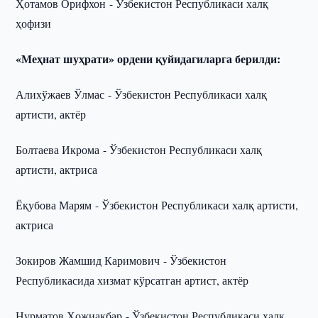
Ҳотамов Орифхон - Ўзбекистон Республикаси халқ
ҳофизи
«Меҳнат шуҳрати» ордени қуйидагиларга берилди:
Алихўжаев Ўлмас - Ўзбекистон Республикаси халқ
артисти, актёр
Болтаева Икрома - Ўзбекистон Республикаси халқ
артисти, актриса
Ёқубова Марям - Ўзбекистон Республикаси халқ артисти,
актриса
Зокиров Жамшид Каримович - Ўзбекистон
Республикасида хизмат кўрсатган артист, актёр
Нурматов Ҳожиакбар - Ўзбекистон Республикаси халқ