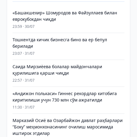
«Башакшехир» Шомуродов ва Файзуллаев билан
еврокубокдан чиқди
23:59 · 30/07
Тошкентда кичик бизнесга бино ва ер бепул
берилади
23:07 · 31/07
Саида Мирзиёева болалар майдончалари
қурилишига қарши чиқди
22:57 · 31/07
«Андижон полькаси» Гиннес рекордлар китобига
киритилиши учун 730 млн сўм ажратилди
11:30 · 31/07
Марказий Осиё ва Озарбайжон давлат раҳбарлари
“Боку” меҳмонхонасининг очилиш маросимида
иштирок этдилар