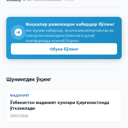
Воқеалар ривожидан хабардор бўлинг
Энг муҳим хабарлар, эксклюзив репортажлар ва
тезкор янгиликларни ўзингизга қулай
платформада кузатиб боринг.
Обуна бўлинг
Шунингдек ўқинг
МАДАНИЯТ
Ўзбекистон маданият кунлари Қирғизистонда
ўтказилади
28/07/2026