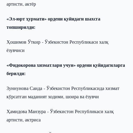
артисти, актёр
«Эл-юрт ҳурмати» ордени қуйидаги шахсга
топширилди:
Ҳошимов Ўткир - Ўзбекистон Республикаси халқ
ёзувчиси
«Фидокорона хизматлари учун» ордени қуйидагиларга
берилди:
Зуннунова Саида - Ўзбекистон Республикасида хизмат
кўрсатган маданият ходими, шоира ва ёзувчи
Ҳамидова Манзура - Ўзбекистон Республикаси халқ
артисти, актриса