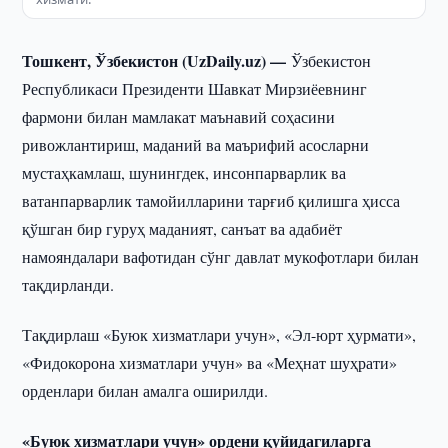
Тошкент, Ўзбекистон (UzDaily.uz) —
Ўзбекистон
Республикаси Президенти Шавкат Мирзиёевнинг
фармони билан мамлакат маънавий соҳасини
ривожлантириш, маданий ва маърифий асосларни
мустаҳкамлаш, шунингдек, инсонпарварлик ва
ватанпарварлик тамойилларини тарғиб қилишга ҳисса
қўшган бир гуруҳ маданият, санъат ва адабиёт
намояндалари вафотидан сўнг давлат мукофотлари билан
тақдирланди.
Тақдирлаш «Буюк хизматлари учун», «Эл-юрт ҳурмати»,
«Фидокорона хизматлари учун» ва «Меҳнат шуҳрати»
орденлари билан амалга оширилди.
«Буюк хизматлари учун» ордени қуйидагиларга