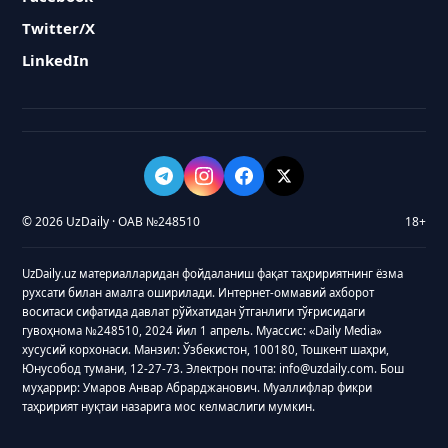
Twitter/X
LinkedIn
© 2026 UzDaily · ОАВ №248510
18+
UzDaily.uz материалларидан фойдаланиш фақат таҳририятнинг ёзма
рухсати билан амалга оширилади. Интернет-оммавий ахборот
воситаси сифатида давлат рўйхатидан ўтганлиги тўғрисидаги
гувоҳнома №248510, 2024 йил 1 апрель. Муассис: «Daily Media»
хусусий корхонаси. Манзил: Ўзбекистон, 100180, Тошкент шаҳри,
Юнусобод тумани, 12-27-73. Электрон почта: info@uzdaily.com. Бош
муҳаррир: Умаров Анвар Абрарджанович. Муаллифлар фикри
таҳририят нуқтаи назарига мос келмаслиги мумкин.