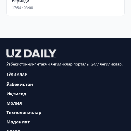
берилди
17:54 · 03/08
Ўзбекистоннинг етакчи янгиликлар порталы. 24/7 янгиликлар.
БЎЛИМЛАР
Ўзбекистон
Иқтисод
Молия
Технологиялар
Маданият