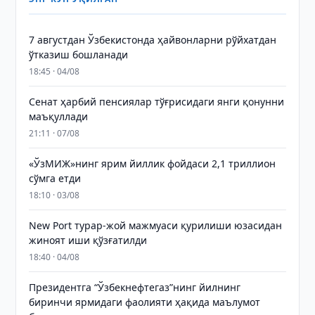
7 августдан Ўзбекистонда ҳайвонларни рўйхатдан
ўтказиш бошланади
18:45 · 04/08
Сенат ҳарбий пенсиялар тўғрисидаги янги қонунни
маъқуллади
21:11 · 07/08
«ЎзМИЖ»нинг ярим йиллик фойдаси 2,1 триллион
сўмга етди
18:10 · 03/08
New Port турар-жой мажмуаси қурилиши юзасидан
жиноят иши қўзғатилди
18:40 · 04/08
Президентга “Ўзбекнефтегаз”нинг йилнинг
биринчи ярмидаги фаолияти ҳақида маълумот