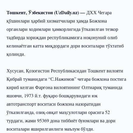
Тошкент, Ўзбекистон (UzDaily.uz) —
ДХХ Чегара
қўшинлари ҳарбий хизматчилари ҳамда Божхона
органлари ходимлари ҳамкорлигида ўтказилган тезкор
тадбирда хориждан республикамизга ноқонуний олиб
келинаётган катта миқдордаги дори воситалари тўхтатиб
қолинди.
Хусусан, Қозоғистон Республикасидан Тошкент вилояти
Қибрай туманидаги “С.Нажимов” чегара божхона постига
кириб келган Фарғона вилоятининг Олтиариқ туманида
яшовчи, 1973 й.т. фуқаро бошқарувидаги юк
автотранспорт воситаси божхона назоратидан
ўтказилганда, озиқ-овқат маҳсулотлари орасига 52
турдаги, жами 95369 дона тиббиёт буюмлари ва дори
воситалари яширилганлиги маълум бўлди.