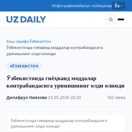
Инфографика
Махсус лойиҳалар
Ўз
Бош саҳифа
Ўзбекистон
›
›
Ўзбекистонда гиёҳванд моддалар контрабандасига
уринишнинг олди олинди
ЎЗБЕКИСТОН
Ўзбекистонда гиёҳванд моддалар
контрабандасига уринишнинг олди олинди
Дилафруз Ниязова
·
23.05.2026
·
20:20
·
182 views
Ўзбекистонда гиёҳванд моддалар контрабандасига
уринишнинг олди олинди