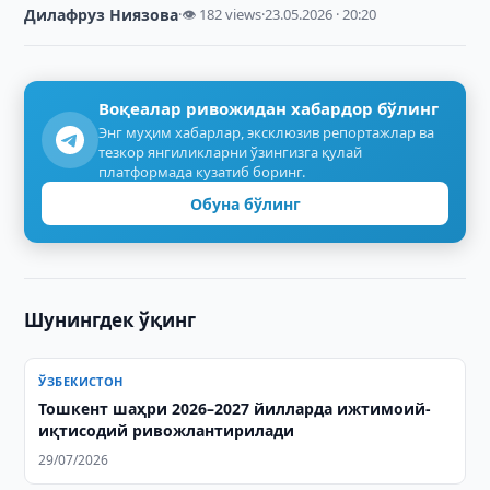
Дилафруз Ниязова
·
👁 182 views
·
23.05.2026 · 20:20
Воқеалар ривожидан хабардор бўлинг
Энг муҳим хабарлар, эксклюзив репортажлар ва
тезкор янгиликларни ўзингизга қулай
платформада кузатиб боринг.
Обуна бўлинг
Шунингдек ўқинг
ЎЗБЕКИСТОН
Тошкент шаҳри 2026–2027 йилларда ижтимоий-
иқтисодий ривожлантирилади
29/07/2026