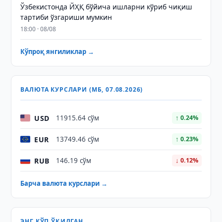
Ўзбекистонда ЙҲҚ бўйича ишларни кўриб чиқиш
тартиби ўзгариши мумкин
18:00 · 08/08
Кўпроқ янгиликлар →
ВАЛЮТА КУРСЛАРИ (МБ, 07.08.2026)
USD
11915.64 сўм
↑ 0.24%
EUR
13749.46 сўм
↑ 0.23%
RUB
146.19 сўм
↓ 0.12%
Барча валюта курслари →
ЭНГ КЎП ЎҚИЛГАН