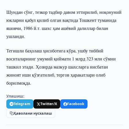
Шундан сўнг, тезкор тадбир давом эттирилиб, ноқонуний
юкларни қабул қилиб олган вақтида Тошкент туманида
яшовчи, 1986 й.т. шахс ҳам ашёвий далиллар билан
ушланди.
Тегишли баҳолаш ҳисоботига кўра, ушбу тиббий
воситаларнинг умумий қиймати 1 млрд 323 млн сўмни
ташкил этади. Ҳозирда мазкур шахсларга нисбатан
жиноят иши қўзғатилиб, тергов ҳаракатлари олиб
борилмоқда.
Улашиш:
Telegram
Twitter/X
Facebook
Ҳаволани нусхалаш