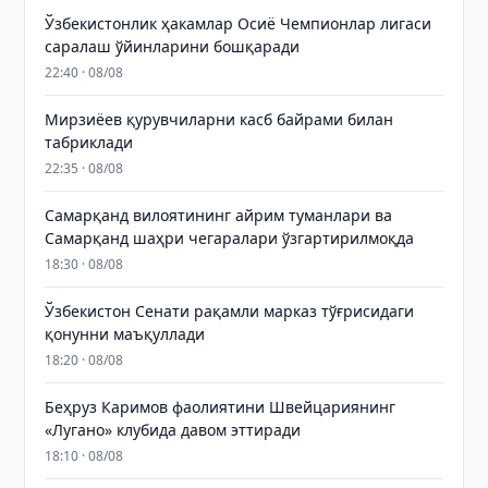
Ўзбекистонлик ҳакамлар Осиё Чемпионлар лигаси
саралаш ўйинларини бошқаради
22:40 · 08/08
Мирзиёев қурувчиларни касб байрами билан
табриклади
22:35 · 08/08
Самарқанд вилоятининг айрим туманлари ва
Самарқанд шаҳри чегаралари ўзгартирилмоқда
18:30 · 08/08
Ўзбекистон Сенати рақамли марказ тўғрисидаги
қонунни маъқуллади
18:20 · 08/08
Беҳруз Каримов фаолиятини Швейцариянинг
«Лугано» клубида давом эттиради
18:10 · 08/08