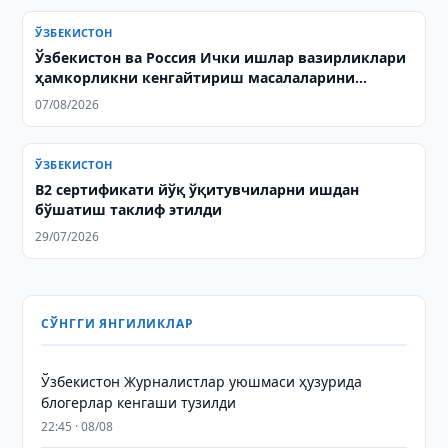
ЎЗБЕКИСТОН
Ўзбекистон ва Россия Ички ишлар вазирликлари
ҳамкорликни кенгайтириш масалаларини
муҳокама қилишди
07/08/2026
ЎЗБЕКИСТОН
B2 сертификати йўқ ўқитувчиларни ишдан
бўшатиш таклиф этилди
29/07/2026
СЎНГГИ ЯНГИЛИКЛАР
Ўзбекистон Журналистлар уюшмаси ҳузурида
блогерлар кенгаши тузилди
22:45 · 08/08