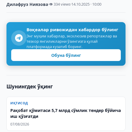
Дилафруз Ниязова
·
👁 334 views
·
14.10.2025 · 10:00
Воқеалар ривожидан хабардор бўлинг
Энг муҳим хабарлар, эксклюзив репортажлар ва
тезкор янгиликларни ўзингизга қулай
платформада кузатиб боринг.
Обуна бўлинг
Шунингдек ўқинг
ИҚТИСОД
Рақобат қўмитаси 5,7 млрд сўмлик тендер бўйича
иш қўзғатди
07/08/2026