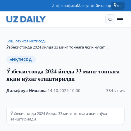
Инфографика
Махсус лойиҳалар
Ўз
Бош саҳифа
Иқтисод
›
›
Ўзбекистонда 2024 йилда 33 минг тоннага яқин нўхат …
ИҚТИСОД
Ўзбекистонда 2024 йилда 33 минг тоннага
яқин нўхат етиштирилди
Дилафруз Ниязова
·
14.10.2025
·
10:00
·
334 views
Ўзбекистонда 2024 йилда 33 минг тоннага яқин нўхат
етиштирилди