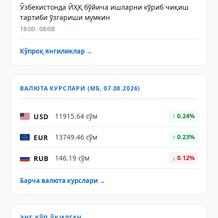
Ўзбекистонда ЙҲҚ бўйича ишларни кўриб чиқиш
тартиби ўзгариши мумкин
18:00 · 08/08
Кўпроқ янгиликлар →
ВАЛЮТА КУРСЛАРИ (МБ, 07.08.2026)
USD
11915.64 сўм
↑ 0.24%
EUR
13749.46 сўм
↑ 0.23%
RUB
146.19 сўм
↓ 0.12%
Барча валюта курслари →
ЭНГ КЎП ЎҚИЛГАН