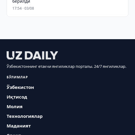
берилди
17:54 · 03/08
Ўзбекистоннинг етакчи янгиликлар порталы. 24/7 янгиликлар.
БЎЛИМЛАР
Ўзбекистон
Иқтисод
Молия
Технологиялар
Маданият