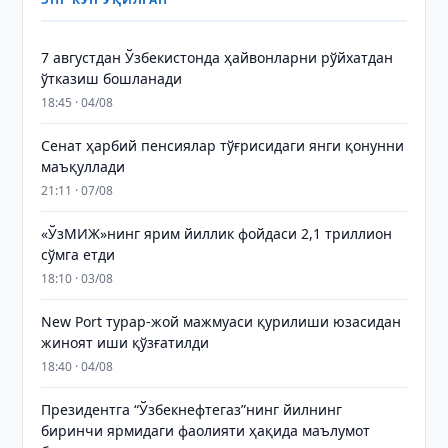
7 августдан Ўзбекистонда ҳайвонларни рўйхатдан
ўтказиш бошланади
18:45 · 04/08
Сенат ҳарбий пенсиялар тўғрисидаги янги қонунни
маъқуллади
21:11 · 07/08
«ЎзМИЖ»нинг ярим йиллик фойдаси 2,1 триллион
сўмга етди
18:10 · 03/08
New Port турар-жой мажмуаси қурилиши юзасидан
жиноят иши қўзғатилди
18:40 · 04/08
Президентга “Ўзбекнефтегаз”нинг йилнинг
биринчи ярмидаги фаолияти ҳақида маълумот