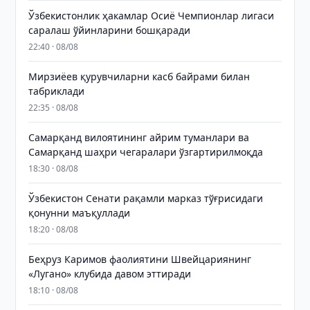
Ўзбекистонлик ҳакамлар Осиё Чемпионлар лигаси
саралаш ўйинларини бошқаради
22:40 · 08/08
Мирзиёев қурувчиларни касб байрами билан
табриклади
22:35 · 08/08
Самарқанд вилоятининг айрим туманлари ва
Самарқанд шаҳри чегаралари ўзгартирилмоқда
18:30 · 08/08
Ўзбекистон Сенати рақамли марказ тўғрисидаги
қонунни маъқуллади
18:20 · 08/08
Беҳруз Каримов фаолиятини Швейцариянинг
«Лугано» клубида давом эттиради
18:10 · 08/08