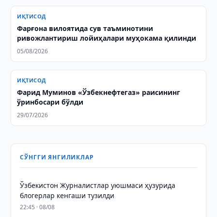
ИҚТИСОД
Фарғона вилоятида сув таъминотини
ривожлантириш лойиҳалари муҳокама қилинди
05/08/2026
ИҚТИСОД
Фарид Муминов «Ўзбекнефтегаз» раисининг
ўринбосари бўлди
29/07/2026
СЎНГГИ ЯНГИЛИКЛАР
Ўзбекистон Журналистлар уюшмаси ҳузурида
блогерлар кенгаши тузилди
22:45 · 08/08