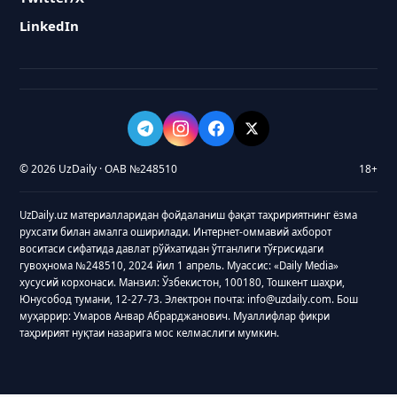
LinkedIn
© 2026 UzDaily · ОАВ №248510
18+
UzDaily.uz материалларидан фойдаланиш фақат таҳририятнинг ёзма
рухсати билан амалга оширилади. Интернет-оммавий ахборот
воситаси сифатида давлат рўйхатидан ўтганлиги тўғрисидаги
гувоҳнома №248510, 2024 йил 1 апрель. Муассис: «Daily Media»
хусусий корхонаси. Манзил: Ўзбекистон, 100180, Тошкент шаҳри,
Юнусобод тумани, 12-27-73. Электрон почта: info@uzdaily.com. Бош
муҳаррир: Умаров Анвар Абрарджанович. Муаллифлар фикри
таҳририят нуқтаи назарига мос келмаслиги мумкин.