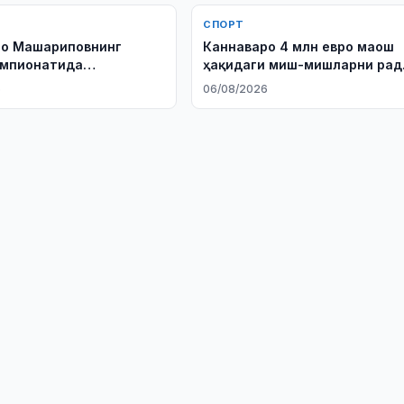
СПОРТ
ро Машариповнинг
Каннаваро 4 млн евро маош
емпионатида
ҳақидаги миш-мишларни рад
гани сабабини
этди
6
06/08/2026
рди