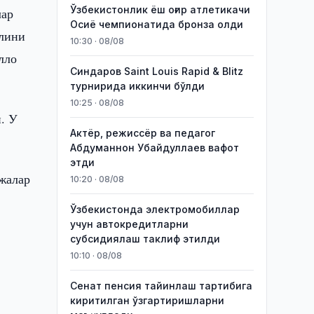
Ўзбекистонлик ёш оғир атлетикачи
лар
Осиё чемпионатида бронза олди
алини
10:30 · 08/08
лло
Синдаров Saint Louis Rapid & Blitz
турнирида иккинчи бўлди
10:25 · 08/08
. У
Актёр, режиссёр ва педагог
Абдуманнон Убайдуллаев вафот
этди
ижалар
10:20 · 08/08
Ўзбекистонда электромобиллар
учун автокредитларни
субсидиялаш таклиф этилди
10:10 · 08/08
Сенат пенсия тайинлаш тартибига
киритилган ўзгартиришларни