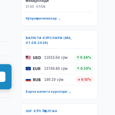
маъқуллади
21:30 · 07/08
Кўпроқ янгиликлар →
ВАЛЮТА КУРСЛАРИ (МБ,
07.08.2026)
USD
11915.64 сўм
↑ 0.24%
EUR
13749.46 сўм
↑ 0.23%
RUB
146.19 сўм
↓ 0.12%
Барча валюта курслари →
ЭНГ КЎП ЎҚИЛГАН