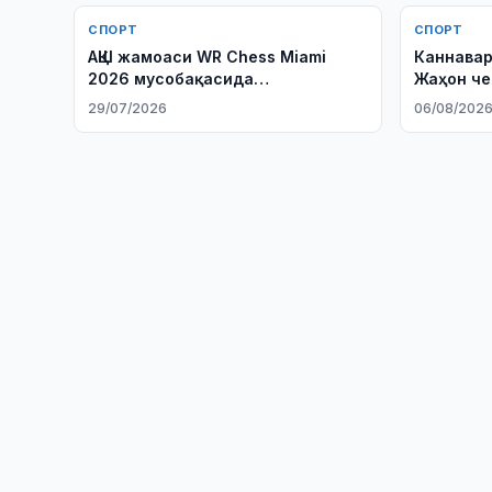
СПОРТ
СПОРТ
АҚШ жамоаси WR Chess Miami
Каннава
2026 мусобақасида
Жаҳон ч
Ўзбекистонни мағлуб этди
қатнашма
29/07/2026
06/08/202
тушунти