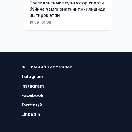
Президентимиз сув-мотор спорти
бўйича чемпионатнинг очилишида
иштирок этди
19:59 · 01/08
ИЖТИМОИЙ ТАРМОҚЛАР
Telegram
Instagram
Facebook
Twitter/X
LinkedIn