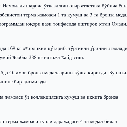
 Исмоилия шаҳрида ўтказилган оғир атлетика бўйича ёш
збекистон терма жамоаси 1 та кумуш ва 3 та бронза мед
илограммдан юқори вазн тоифасида иштирок этган Омади
да 169 кг оғирликни кўтариб, тўртинчи ўринни эгаллади
умий ҳисобда 388 кг натижа қайд этди.
обда Олимов бронза медалларини қўлга киритди. Бу нат
ининг бир қисми эди.
а жамоаси ўз коллекциясига кумуш ва иккита бронза
н терма жамоаси турли даражадаги 4 та медал билан