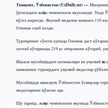
Тошкент, Ўзбекистон (UzDaily.uz) —
Мисрнинг
ўртасидаги жаҳон чемпионати якунланди. Унда Ў
қўлга киритди. Якуний медални жамоага 110 к
Олимов олиб келди.
Турнирнинг сўнгги кунида Олимов даст кўтариш
силтаб кўтаришда 219 кг оғирликни кўтариб, ум
Иккала мусобақадаги натижалари ва умумий ҳис
жамоанинг турнирдаги умумий медаллар рўйхат
Мусобақада аввалроқ Ўзбекистон ўсмирлар терм
медалларини қўшган эди.
Шу тариқа, жаҳон чемпионати якунида Ўзбекисто