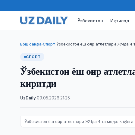
Ўзбекистон
Иқтисод
Бош саҳифа
Спорт
Ўзбекистон ёш оғир атлетлари ЖЧда 4 
›
›
СПОРТ
Ўзбекистон ёш оғир атлетл
киритди
UzDaily
·
09.05.2026
·
21:25
Ўзбекистон ёш оғир атлетлари ЖЧда 4 та медаль қўлга