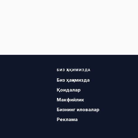
БИЗ ҲАҚИМИЗДА
Биз ҳақимизда
Қоидалар
Макфийлик
Бизнинг иловалар
Реклама