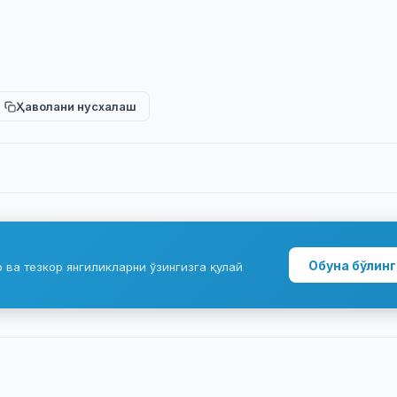
Ҳаволани нусхалаш
Обуна бўлинг
ва тезкор янгиликларни ўзингизга қулай