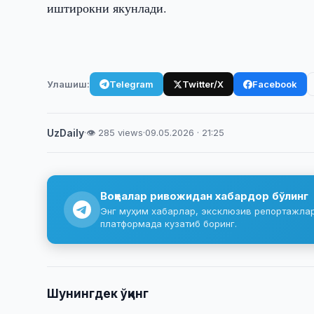
иштирокни якунлади.
Улашиш:
Telegram
Twitter/X
Facebook
UzDaily
·
👁 285 views
·
09.05.2026 · 21:25
Воқеалар ривожидан хабардор бўлинг
Энг муҳим хабарлар, эксклюзив репортажлар 
платформада кузатиб боринг.
Шунингдек ўқинг