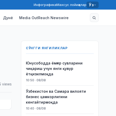
Инфографика
Махсус лойиҳалар
Ўз
Дунё
Media OutReach Newswire
СЎНГГИ ЯНГИЛИКЛАР
Юнусободда ёмғир сувларини
чиқариш учун янги қувур
ётқизилмоқда
10:50 · 08/08
5 views
Ўзбекистон ва Самара вилояти
бизнес ҳамкорлигини
кенгайтирмоқда
10:40 · 08/08