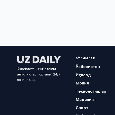
БЎЛИМЛАР
Ўзбекистон
Ўзбекистоннинг етакчи
янгиликлар порталы. 24/7
Иқтисод
янгиликлар.
Молия
Технологиялар
Маданият
Спорт