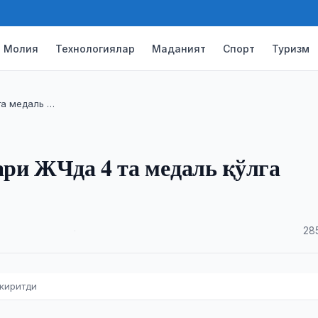
Молия
Технологиялар
Маданият
Спорт
Туризм
та медаль …
ари ЖЧда 4 та медаль қўлга
·
28
 киритди