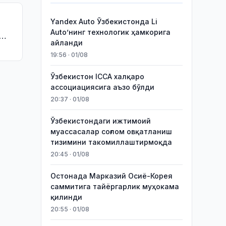
Yandex Auto Ўзбекистонда Li
Auto’нинг технологик ҳамкорига
айланди
19:56 · 01/08
Ўзбекистон ICCA халқаро
ассоциациясига аъзо бўлди
20:37 · 01/08
Ўзбекистондаги ижтимоий
муассасалар соғлом овқатланиш
тизимини такомиллаштирмоқда
20:45 · 01/08
Остонада Марказий Осиё-Корея
саммитига тайёргарлик муҳокама
қилинди
20:55 · 01/08