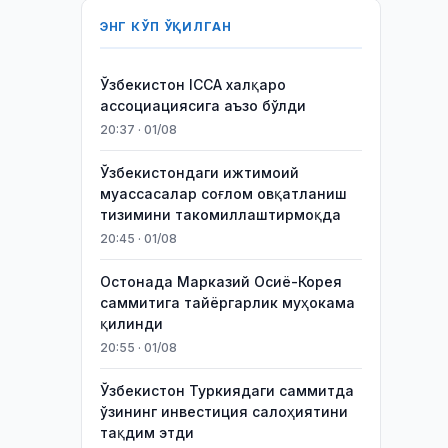
ЭНГ КЎП ЎҚИЛГАН
Ўзбекистон ICCA халқаро
ассоциациясига аъзо бўлди
20:37 · 01/08
Ўзбекистондаги ижтимоий
муассасалар соғлом овқатланиш
тизимини такомиллаштирмоқда
20:45 · 01/08
Остонада Марказий Осиё-Корея
саммитига тайёргарлик муҳокама
қилинди
20:55 · 01/08
Ўзбекистон Туркиядаги саммитда
ўзининг инвестиция салоҳиятини
тақдим этди