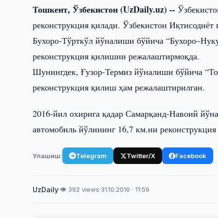
Тошкент, Ўзбекистон (UzDaily.uz) --
Ўзбекистон
реконструкция қилади. Ўзбекистон Иқтисодиёт 
Бухоро-Тўрткўл йўналиши бўйича “Бухоро–Нуку
реконструкция қилишни режалаштирмоқда.
Шунингдек, Ғузор-Термиз йўналиши бўйича “То
реконструкция қилиш ҳам режалаштирилган.
2016-йил охирига қадар Самарқанд-Навоий йў
автомобиль йўлининг 16,7 км.ни реконструкци
Улашиш:
Telegram
Twitter/X
Facebook
UzDaily
·
👁 392 views
·
31.10.2016 · 11:59