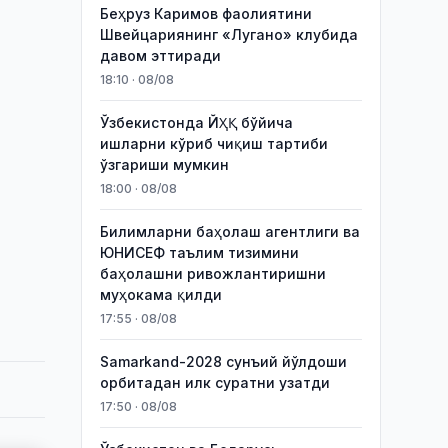
Беҳруз Каримов фаолиятини
Швейцариянинг «Лугано» клубида
давом эттиради
18:10 · 08/08
Ўзбекистонда ЙҲҚ бўйича
ишларни кўриб чиқиш тартиби
ўзгариши мумкин
18:00 · 08/08
Билимларни баҳолаш агентлиги ва
ЮНИСЕФ таълим тизимини
баҳолашни ривожлантиришни
муҳокама қилди
17:55 · 08/08
Samarkand-2028 сунъий йўлдоши
орбитадан илк суратни узатди
17:50 · 08/08