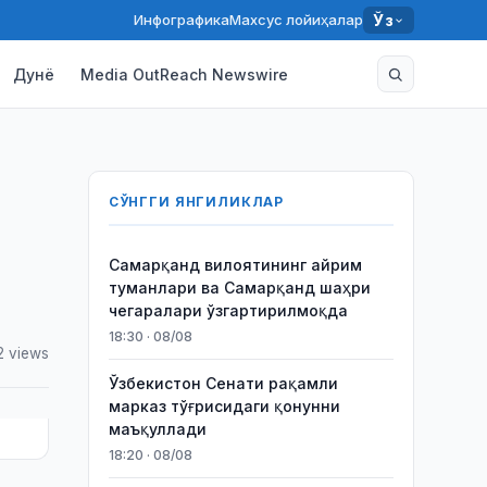
Инфографика
Махсус лойиҳалар
Ўз
Дунё
Media OutReach Newswire
СЎНГГИ ЯНГИЛИКЛАР
Самарқанд вилоятининг айрим
туманлари ва Самарқанд шаҳри
чегаралари ўзгартирилмоқда
18:30 · 08/08
2 views
Ўзбекистон Сенати рақамли
марказ тўғрисидаги қонунни
маъқуллади
18:20 · 08/08