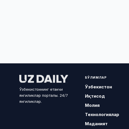
БЎЛИМЛАР
Ўзбекистон
Ўзбекистоннинг етакчи
янгиликлар порталы. 24/7
Иқтисод
янгиликлар.
Молия
Технологиялар
Маданият