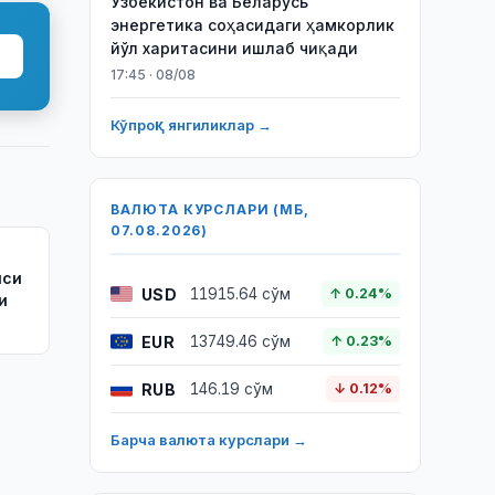
Ўзбекистон ва Беларусь
энергетика соҳасидаги ҳамкорлик
йўл харитасини ишлаб чиқади
17:45 · 08/08
Кўпроқ янгиликлар →
ВАЛЮТА КУРСЛАРИ (МБ,
07.08.2026)
яси
USD
11915.64 сўм
↑ 0.24%
и
EUR
13749.46 сўм
↑ 0.23%
RUB
146.19 сўм
↓ 0.12%
Барча валюта курслари →