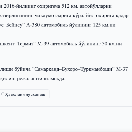
 2016-йилнинг охиригача 512 км. автойўлларни
вазирлигининг маълумотларига кўра, йил охирига қадар
с–Бейнеу” А-380 автомобиль йўлининг 125 км.ни
шкент–Термиз” М-39 автомобиль йўлининг 50 км.ни
налиши бўйича “Самарқанд–Бухоро–Туркманбоши” М-37
я қилиш режалаштирилмоқда.
Ҳаволани нусхалаш