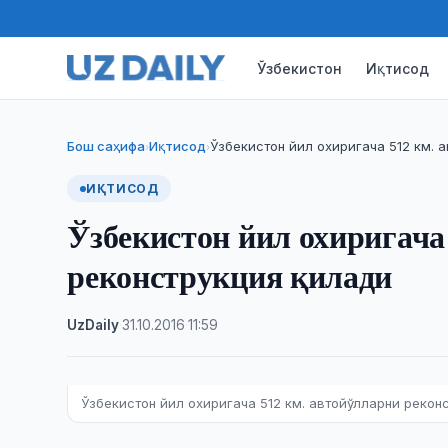
Ўзбекистон
Иқтисод
Бош саҳифа
Иқтисод
Ўзбекистон йил охиригача 512 км. 
›
›
ИҚТИСОД
Ўзбекистон йил охиригача
реконструкция қилади
UzDaily
·
31.10.2016
·
11:59
Ўзбекистон йил охиригача 512 км. автойўлларни рекон