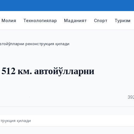
Молия
Технологиялар
Маданият
Спорт
Туризм
автойўлларни реконструкция қилади
 512 км. автойўлларни
·
39
струкция қилади