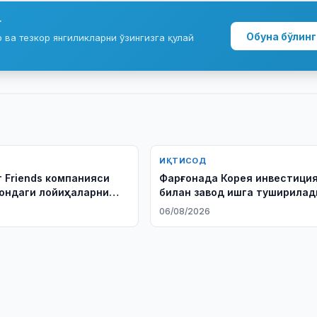
г
Обуна бўлинг
ва тезкор янгиликларни ўзингизга қулай
ИҚТИСОД
 Friends компанияси
Фарғонада Корея инвестици
ондаги лойиҳаларни
билан завод ишга туширилад
қда
06/08/2026