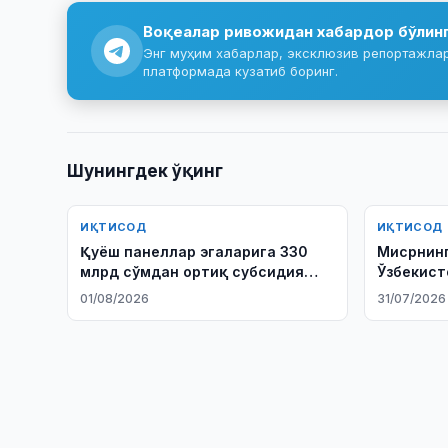
Воқеалар ривожидан хабардор бўлин
Энг муҳим хабарлар, эксклюзив репортажлар 
платформада кузатиб боринг.
Шунингдек ўқинг
ИҚТИСОД
ИҚТИСОД
Қуёш панеллар эгаларига 330
Мисрнинг
млрд сўмдан ортиқ субсидия
Ўзбекист
берилди
ўрганмо
01/08/2026
31/07/2026