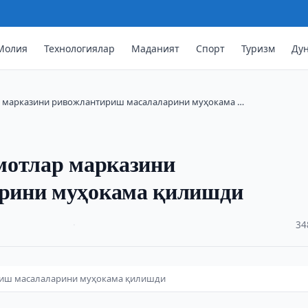
Молия
Технологиялар
Маданият
Спорт
Туризм
Ду
р марказини ривожлантириш масалаларини муҳокама …
мотлар марказини
рини муҳокама қилишди
·
34
риш масалаларини муҳокама қилишди