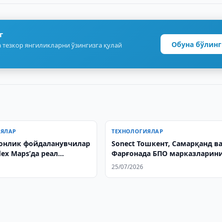
г
Обуна бўлинг
 тезкор янгиликларни ўзингизга қулай
ИЯЛАР
ТЕХНОЛОГИЯЛАР
онлик фойдаланувчилар
Sonect Тошкент, Самарқанд в
ex Maps’да реал
Фарғонада БПО марказларин
 геопозицияни улаша
очишни режалаштирмоқда
25/07/2026