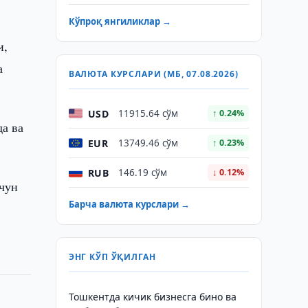
Кўпроқ янгиликлар →
и,
а
ВАЛЮТА КУРСЛАРИ (МБ, 07.08.2026)
USD
11915.64 сўм
↑ 0.24%
да ва
EUR
13749.46 сўм
↑ 0.23%
RUB
146.19 сўм
↓ 0.12%
чун
Барча валюта курслари →
ЭНГ КЎП ЎҚИЛГАН
Тошкентда кичик бизнесга бино ва