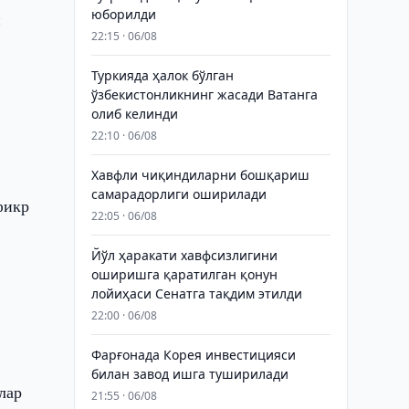
юборилди
и
22:15 · 06/08
Туркияда ҳалок бўлган
ўзбекистонликнинг жасади Ватанга
олиб келинди
22:10 · 06/08
Хавфли чиқиндиларни бошқариш
самарадорлиги оширилади
фикр
22:05 · 06/08
Йўл ҳаракати хавфсизлигини
оширишга қаратилган қонун
лойиҳаси Сенатга тақдим этилди
22:00 · 06/08
Фарғонада Корея инвестицияси
билан завод ишга туширилади
лар
21:55 · 06/08