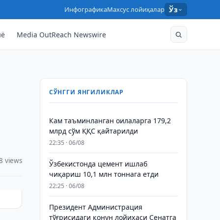
Инфографика
Махсус лойиҳалар
Ўз
нё
Media OutReach Newswire
СЎНГГИ ЯНГИЛИКЛАР
Кам таъминланган оилаларга 179,2
млрд сўм ҚҚС қайтарилди
22:35 · 06/08
8 views
Ўзбекистонда цемент ишлаб
чиқариш 10,1 млн тоннага етди
22:25 · 06/08
Президент Администрация
тўғрисидаги қонун лойиҳаси Сенатга