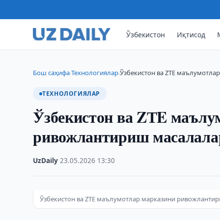
Ўзбекистон
Иқтисод
Бош саҳифа
Технологиялар
Ўзбекистон ва ZТE маълумотла
›
›
ТЕХНОЛОГИЯЛАР
Ўзбекистон ва ZТE маълу
ривожлантириш масалала
UzDaily
·
23.05.2026
·
13:30
Ўзбекистон ва ZТE маълумотлар марказини ривожланти