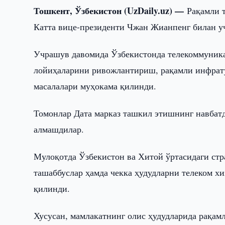
Тошкент, Ўзбекистон (UzDaily.uz) —
Рақамли 
Катта вице-президенти Чжан Жианпенг билан у
Учрашув давомида Ўзбекистонда телекоммуника
лойиҳаларини ривожлантириш, рақамли инфрат
масалалари муҳокама қилинди.
Томонлар Дата марказ ташкил этишнинг навбат
алмашдилар.
Мулоқотда Ўзбекистон ва Хитой ўртасидаги стр
ташаббуслар ҳамда чекка ҳудудларни телеком х
қилинди.
Хусусан, мамлакатнинг олис ҳудудларида рақа