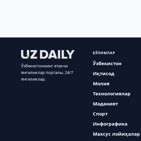
БЎЛИМЛАР
Ўзбекистон
Ўзбекистоннинг етакчи
янгиликлар порталы. 24/7
Иқтисод
янгиликлар.
Молия
Технологиялар
Маданият
Спорт
Инфографика
Махсус лойиҳалар