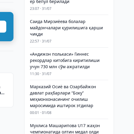
ер бепул берилади
23:07 · 31/07
Саида Мирзиёева болалар
майдончалари қурилишига қарши
чиқди
22:57 · 31/07
«Андижон полькаси» Гиннес
рекордлар китобига киритилиши
учун 730 млн сўм ажратилди
11:30 · 31/07
а
Марказий Осиё ва Озарбайжон
и
давлат раҳбарлари “Боку”
меҳмонхонасининг очилиш
маросимида иштирок этдилар
00:01 · 01/08
Мухлиса Машарипова U17 жаҳон
чемпионатида олтин медал олди