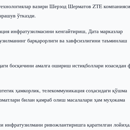
технологиялар вазири Шерзод Шерматов ZТE компанияс
чрашув ўтказди.
ция инфратузилмасини кенгайтириш, Дата марказлар
узилманинг барқарорлиги ва хавфсизлигини таъминлаш
даги босқичини амалга ошириш истиқболлари юзасидан 
атегик ҳамкорлик, телекоммуникация соҳасидаги қўшма
изматлари билан қамраб олиш масалалари ҳам муҳокама
мли инфратузилмани ривожлантиришга қаратилган лойиҳа