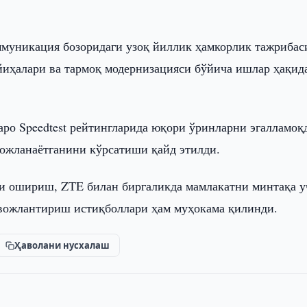
муникация бозоридаги узоқ йиллик ҳамкорлик тажрибас
йиҳалари ва тармоқ модернизацияси бўйича ишлар ҳақид
ро Speedtest рейтингларида юқори ўринларни эгалламоқ
вожланаётганини кўрсатиши қайд этилди.
и ошириш, ZТE билан биргаликда мамлакатни минтақа у
ивожлантириш истиқболлари ҳам муҳокама қилинди.
Ҳаволани нусхалаш