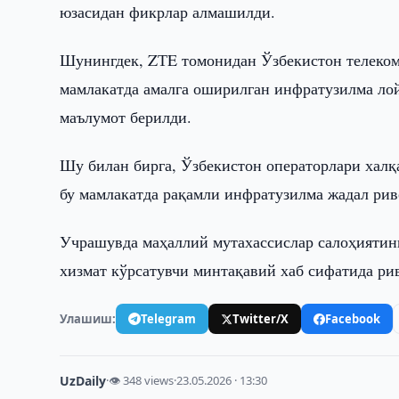
юзасидан фикрлар алмашилди.
Шунингдек, ZТE томонидан Ўзбекистон телеком
мамлакатда амалга оширилган инфратузилма ло
маълумот берилди.
Шу билан бирга, Ўзбекистон операторлари халқа
бу мамлакатда рақамли инфратузилма жадал ри
Учрашувда маҳаллий мутахассислар салоҳиятин
хизмат кўрсатувчи минтақавий хаб сифатида р
Улашиш:
Telegram
Twitter/X
Facebook
UzDaily
·
👁 348 views
·
23.05.2026 · 13:30