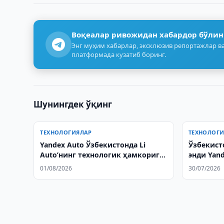
Воқеалар ривожидан хабардор бўлин
Энг муҳим хабарлар, эксклюзив репортажлар ва
платформада кузатиб боринг.
Шунингдек ўқинг
ТЕХНОЛОГИЯЛАР
ТЕХНОЛОГ
Yandex Auto Ўзбекистонда Li
Ўзбекист
Auto’нинг технологик ҳамкорига
энди Yand
айланди
вақтдаги
01/08/2026
30/07/2026
олади